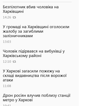
Безпілотник вбив чоловіка на
Харківщині
14:26
У громаді на Харківщині оголосили
жалобу за загиблими
залізничниками
13:03
Чоловік підірвався на вибухівці у
Харківському районі
12:10
У Харкові загасили пожежу на
складі видавництва після ворожої
атаки
11:08
Дрон росіян влучив поблизу станції
метро у Харкові
10:41