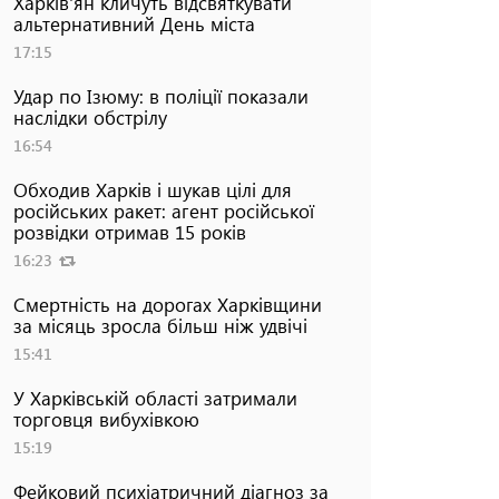
Харків'ян кличуть відсвяткувати
альтернативний День міста
17:15
Удар по Ізюму: в поліції показали
наслідки обстрілу
16:54
Обходив Харків і шукав цілі для
російських ракет: агент російської
розвідки отримав 15 років
16:23
Смертність на дорогах Харківщини
за місяць зросла більш ніж удвічі
15:41
У Харківській області затримали
торговця вибухівкою
15:19
Фейковий психіатричний діагноз за