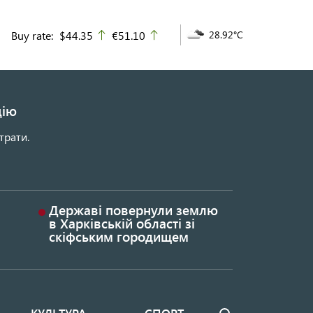
Buy rate:
$44.35
€51.10
28.92°C
up
up
цію
трати.
Державі повернули землю
в Харківській області зі
скіфським городищем