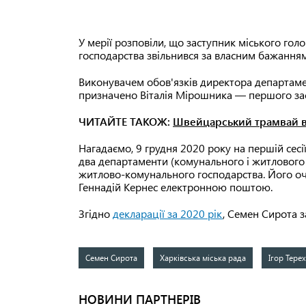
У мерії розповіли, що заступник міського г
господарства звільнився за власним бажанням
Виконувачем обов'язків директора департам
призначено Віталія Мірошника — першого за
ЧИТАЙТЕ ТАКОЖ:
Швейцарський трамвай в
Нагадаємо, 9 грудня 2020 року на першій сесі
два департаменти (комунального і житлового 
житлово-комунального господарства. Його о
Геннадій Кернес електронною поштою.
Згідно
декларації за 2020 рік
, Семен Сирота з
Семен Сирота
Харківська міська рада
Ігор Тере