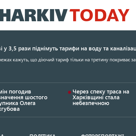
Перейти
до
основного
вмісту
і у 3,5 рази піднімуть тарифи на воду та каналіза
ежах кажуть, що діючий тариф тільки на третину покриває за
мін погодив
Через спеку траса на
значення шостого
Харківщині стала
упника Олега
небезпечною
єгубова