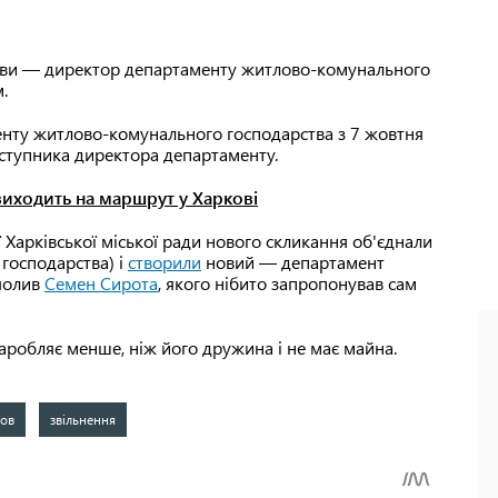
олови — директор департаменту житлово-комунального
.
енту житлово-комунального господарства з 7 жовтня
ступника директора департаменту.
иходить на маршрут у Харкові
ї Харківської міської ради нового скликання об'єднали
господарства) і
створили
новий — департамент
чолив
Семен Сирота
, якого нібито запропонував сам
аробляє менше, ніж його дружина і не має майна.
хов
звільнення