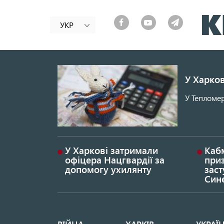
УКР
У Харков
У Тепломер
У Харкові затримали
Каб
офіцера Нацгвардії за
при
допомогу ухилянту
заст
Син