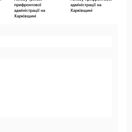
прифронтової
адміністрації на
адміністрації на
Харківщині
Харківщині