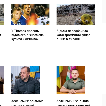
Зеленський звільнив
Зеленський звільнив
и
голову третьої
голову прифронтової