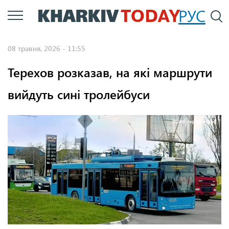
Перейти
РУС
П
до
основного
08 травня, 2026 - 11:55
вмісту
Терехов розказав, на які маршрути
вийдуть сині тролейбуси
Фото: скрин відео