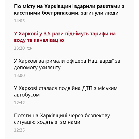
По місту на Харківщині вдарили ракетами з
касетними боєприпасами: загинули люди
14:05
У Харкові у 3,5 рази піднімуть тарифи на
воду та каналізацію
13:20
У Харкові затримали офіцера Нацгвардії за
допомогу ухилянту
13:00
У Харкові сталася подвійна ДТП з міським
автобусом
12:42
Потяги на Харківщині через безпекову
ситуацію ходять зі змінами
12:25