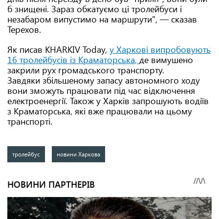
б знищені. Зараз обкатуємо ці тролейбуси і
незабаром випустимо на маршрути", — сказав
Терехов.
Як писав KHARKIV Today,
у Харкові випробовують
16 тролейбусів із Краматорська,
де вимушено
закрили рух громадського транспорту.
Завдяки збільшеному запасу автономного ходу
вони зможуть працювати під час відключення
електроенергії. Також у Харків запрошують водіїв
з Краматорська, які вже працювали на цьому
транспорті.
тролейбус
новини Харкова