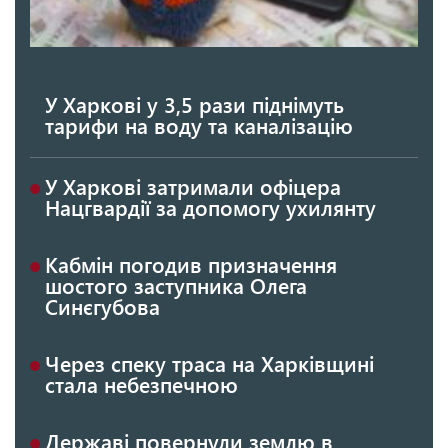
У Харкові у 3,5 рази піднімуть
тарифи на воду та каналізацію
У Харкові затримали офіцера
Нацгвардії за допомогу ухилянту
Кабмін погодив призначення
шостого заступника Олега
Синєгубова
Через спеку траса на Харківщині
стала небезпечною
Державі повернули землю в