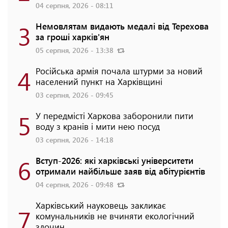
04 серпня, 2026 - 08:11
3
Немовлятам видають медалі від Терехова
за гроші харків'ян
05 серпня, 2026 - 13:38
4
Російська армія почала штурми за новий
населений пункт на Харківщині
03 серпня, 2026 - 09:45
5
У передмісті Харкова заборонили пити
воду з кранів і мити нею посуд
03 серпня, 2026 - 14:18
6
Вступ-2026: які харківські університети
отримали найбільше заяв від абітурієнтів
04 серпня, 2026 - 09:48
Харківський науковець закликає
7
комунальників не вчиняти екологічний
злочин