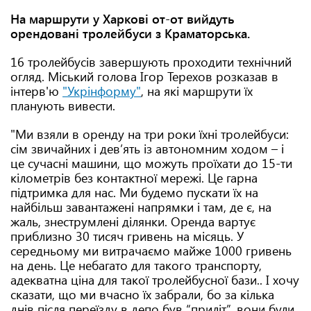
На маршрути у Харкові от-от вийдуть
орендовані тролейбуси з Краматорська.
16 тролейбусів завершують проходити технічний
огляд. Міський голова Ігор Терехов розказав в
інтерв'ю
"Укрінформу"
, на які маршрути їх
планують вивести.
"Ми взяли в оренду на три роки їхні тролейбуси:
сім звичайних і дев’ять із автономним ходом – і
це сучасні машини, що можуть проїхати до 15-ти
кілометрів без контактної мережі. Це гарна
підтримка для нас. Ми будемо пускати їх на
найбільш завантажені напрямки і там, де є, на
жаль, знеструмлені ділянки. Оренда вартує
приблизно 30 тисяч гривень на місяць. У
середньому ми витрачаємо майже 1000 гривень
на день. Це небагато для такого транспорту,
адекватна ціна для такої тролейбусної бази.. І хочу
сказати, що ми вчасно їх забрали, бо за кілька
днів після переїзду в депо був “приліт”, вони були