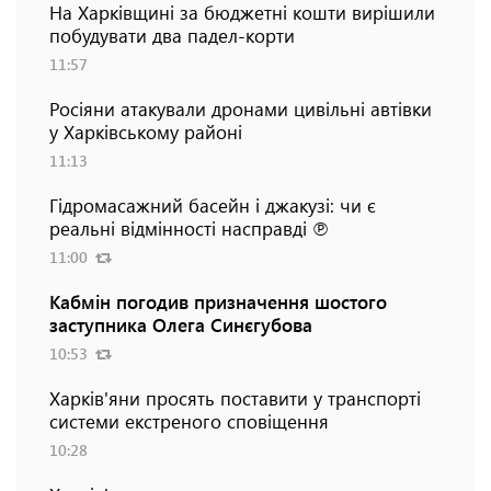
На Харківщині за бюджетні кошти вирішили
побудувати два падел-корти
11:57
Росіяни атакували дронами цивільні автівки
у Харківському районі
11:13
Гідромасажний басейн і джакузі: чи є
реальні відмінності насправді ℗
11:00
Кабмін погодив призначення шостого
заступника Олега Синєгубова
10:53
Харків'яни просять поставити у транспорті
системи екстреного сповіщення
10:28