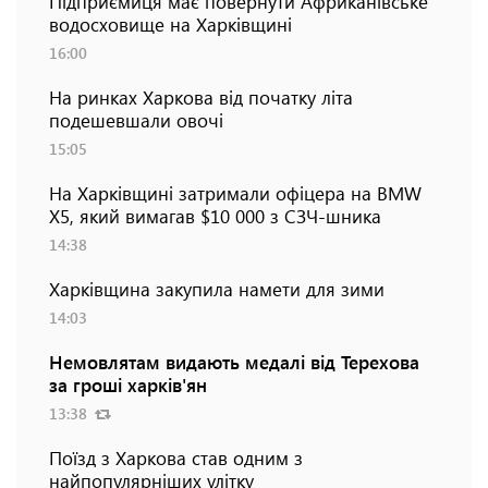
Підприємиця має повернути Африканівське
водосховище на Харківщині
16:00
На ринках Харкова від початку літа
подешевшали овочі
15:05
На Харківщині затримали офіцера на BMW
Х5, який вимагав $10 000 з СЗЧ-шника
14:38
Харківщина закупила намети для зими
14:03
Немовлятам видають медалі від Терехова
за гроші харків'ян
13:38
Поїзд з Харкова став одним з
найпопулярніших улітку