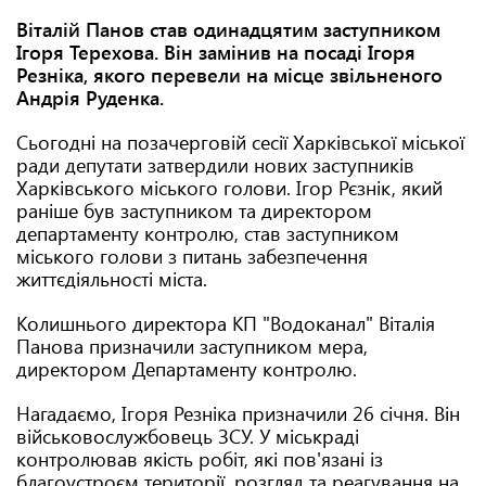
Віталій Панов став одинадцятим заступником
Ігоря Терехова. Він замінив на посаді Ігоря
Резніка, якого перевели на місце звільненого
Андрія Руденка.
Сьогодні на позачерговій сесії Харківської міської
ради депутати затвердили нових заступників
Харківського міського голови. Ігор Рєзнік, який
раніше був заступником та директором
департаменту контролю, став заступником
міського голови з питань забезпечення
життєдіяльності міста.
Колишнього директора КП "Водоканал" Віталія
Панова призначили заступником мера,
директором Департаменту контролю.
Нагадаємо, Ігоря Резніка призначили 26 січня. Він
військовослужбовець ЗСУ. У міськраді
контролював якість робіт, які пов'язані із
благоустроєм території, розгляд та реагування на