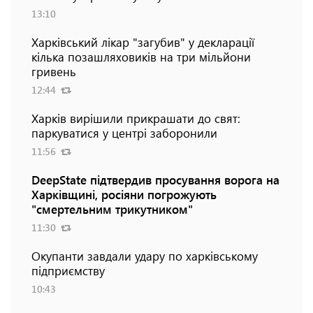
13:10
Харківський лікар "загубив" у декларації
кілька позашляховиків на три мільйони
гривень
12:44
Харків вирішили прикрашати до свят:
паркуватися у центрі заборонили
11:56
DeepState підтвердив просування ворога на
Харківщині, росіяни погрожують
"смертельним трикутником"
11:30
Окупанти завдали удару по харківському
підприємству
10:43