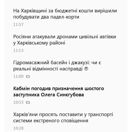
На Харківщині за бюджетні кошти вирішили
побудувати два падел-корти
11:57
Росіяни атакували дронами цивільні автівки
у Харківському районі
11:13
Гідромасажний басейн і джакузі: чи є
реальні відмінності насправді ℗
11:00
Кабмін погодив призначення шостого
заступника Олега Синєгубова
10:53
Харків'яни просять поставити у транспорті
системи екстреного сповіщення
10:28