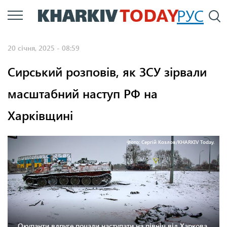
Перейти
РУС
П
до
основного
20 січня, 2025 - 08:59
вмісту
Сирський розповів, як ЗСУ зірвали
масштабний наступ РФ на
Харківщині
Фото: Сергій Козлов/KHARKIV Today.
Окупанти вдруге почали наступати на північ від Харкова