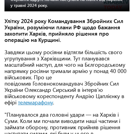
у травні 2024 року.
Улітку 2024 року Командування Збройних Сил
України, розуміючи плани РФ щодо бажання
захопити Харків, прийняло рішення про
операцію на Курщині.
Завдяки цьому росіяни відтягли більшість свого
угрупування з Харківщини. Тут планувався
масштабний наступ, для чого на Бєлгородському
напрямку росіяни тримали армію у понад 40 000
військових. Про це
повідомив Головнокомандувач Збройних Сил
України Олександр Сирський в інтервʼю
військовому кореспонденту Андрію Цаплієнку в
ефірі
телемарафону
.
"Планувалося два головні удари — на Харків і
Суми. Коли ми почали виводити наші частини і
займати оборону, противник прийняв рішення
наступати силами, які були у нього в