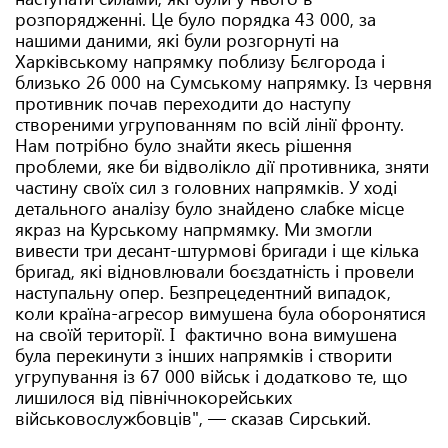
розпорядженні. Це було порядка 43 000, за
нашими даними, які були розгорнуті на
Харківському напрямку поблизу Бєлгорода і
близько 26 000 на Сумському напрямку. Із червня
противник почав переходити до наступу
створеними угрупованням по всій лінії фронту.
Нам потрібно було знайти якесь рішення
проблеми, яке би відволікло дії противника, зняти
частину своїх сил з головних напрямків. У ході
детального аналізу було знайдено слабке місце
якраз на Курському напрмямку. Ми змогли
вивести три десант-штурмові бригади і ще кілька
бригад, які відновлювали боєздатність і провели
наступальну опер. Безпрецедентний випадок,
коли країна-агресор вимушена була оборонятися
на своїй території. І фактично вона вимушена
була перекинути з інших напрямків і створити
угрупування із 67 000 військ і додатково те, що
лишилося від північнокорейських
військовослужбовців", — сказав Сирський.