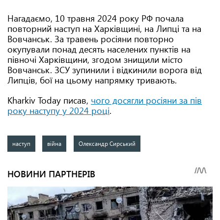
Нагадаємо, 10 травня 2024 року РФ почала
повторний наступ на Харківщині, на Липці та на
Вовчанськ. За травень росіяни повторно
окупували понад десять населених пунктів на
півночі Харківщини, згодом знищили місто
Вовчанськ. ЗСУ зупинили і відкинили ворога від
Липців, бої на цьому напрямку тривають.
Kharkiv Today писав,
чого досягли росіяни за пів
року наступу у 2024 році
.
наступ
війна
Олександр Сирський