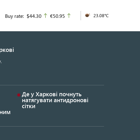
Buy rate:
$44.30
€50.95
23.08°C
up
up
ркові
.
Де у Харкові почнуть
натягувати антидронові
сітки
ьним