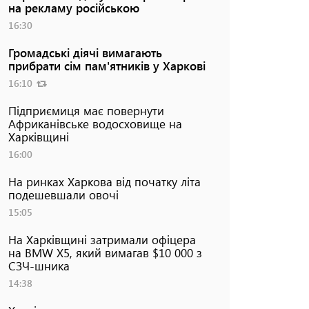
на рекламу російською
16:30
Громадські діячі вимагають
прибрати сім пам'ятників у Харкові
16:10
Підприємиця має повернути
Африканівське водосховище на
Харківщині
16:00
На ринках Харкова від початку літа
подешевшали овочі
15:05
На Харківщині затримали офіцера
на BMW Х5, який вимагав $10 000 з
СЗЧ-шника
14:38