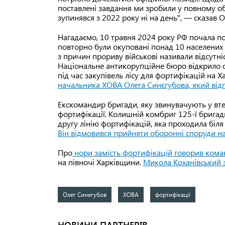
поставлені завдання ми зробили у повному об
зупинявся з 2022 року ні на день", — сказав 
Нагадаємо, 10 травня 2024 року РФ почала по
повторно були окуповані понад 10 населених 
з причин прориву військові називали відсутні
Національне антикорупційне бюро відкрило
під час закупівель лісу для фортифікацій на 
начальника ХОВА Олега Синєгубова, який відп
Екскомандир бригади, яку звинувачують у втеч
фортифікації. Колишній комбриг 125-ї бригад
другу лінію фортифікацій, яка проходила біля 
Він відмовився прийняти оборонні споруди на д
Про
нори замість фортифікацій говорив ком
на півночі Харківщини.
Микола Коханівський 
Олег Синегубов
ХОВА
фортифікації