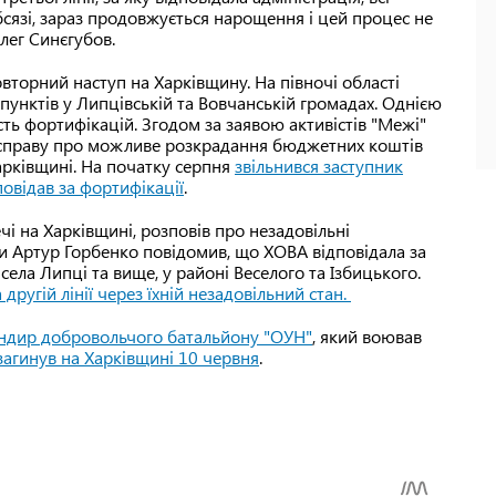
сязі, зараз продовжується нарощення і цей процес не
Олег Синєгубов.
вторний наступ на Харківщину. На півночі області
пунктів у Липцівській та Вовчанській громадах. Однією
сть фортифікацій. Згодом за заявою активістів "Межі"
 справу про можливе розкрадання бюджетних коштів
Харківщині. На початку серпня
звільнився заступник
овідав за фортифікації
.
і на Харківщині, розповів про незадовільні
и Артур Горбенко повідомив, що ХОВА відповідала за
села Липці та вище, у районі Веселого та Ізбицького.
ругій лінії через їхній незадовільний стан.
андир добровольчого батальйону "ОУН"
, який воював
загинув на Харківщині 10 червня
.