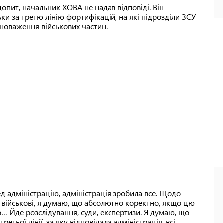
опит, начальник ХОВА не надав відповіді. Він
и за третю лінію фортифікацій, на які підрозділи ЗСУ
новаження військових частин.
ред адміністрацію, адміністрація зробила все. Щодо
и військові, я думаю, що абсолютно коректно, якщо цю
о… Йде розслідування, суди, експертизи. Я думаю, що
етьої лінії, за яку відповідала адміністрація, всі