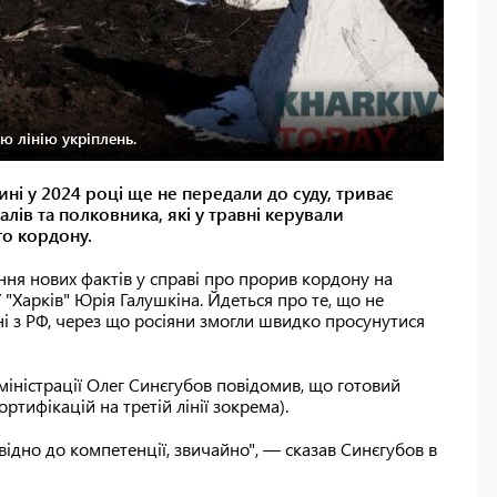
тю лінію укріплень.
і у 2024 році ще не передали до суду, триває
алів та полковника, які у травні керували
го кордону.
ння нових фактів у справі про прорив кордону на
"Харків" Юрія Галушкіна. Йдеться про те, що не
і з РФ, через що росіяни змогли швидко просунутися
міністрації Олег Синєгубов повідомив, що готовий
ртифікацій на третій лінії зокрема).
овідно до компетенції, звичайно", — сказав Синєгубов в