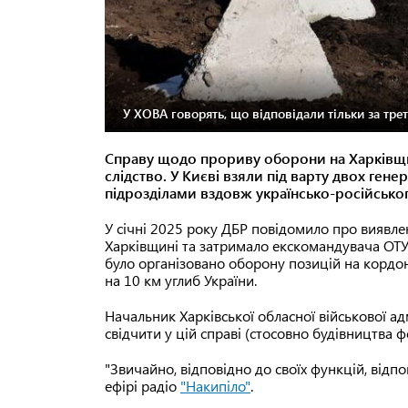
У ХОВА говорять, що відповідали тільки за тре
Справу щодо прориву оборони на Харківщин
слідство. У Києві взяли під варту двох генер
підрозділами вздовж українсько-російсько
У січні 2025 року ДБР повідомило про виявле
Харківщині та затримало екскомандувача ОТУ 
було організовано оборону позицій на кордон
на 10 км углиб України.
Начальник Харківської обласної військової ад
свідчити у цій справі (стосовно будівництва фо
"Звичайно, відповідно до своїх функцій, відп
ефірі радіо
"Накипіло"
.