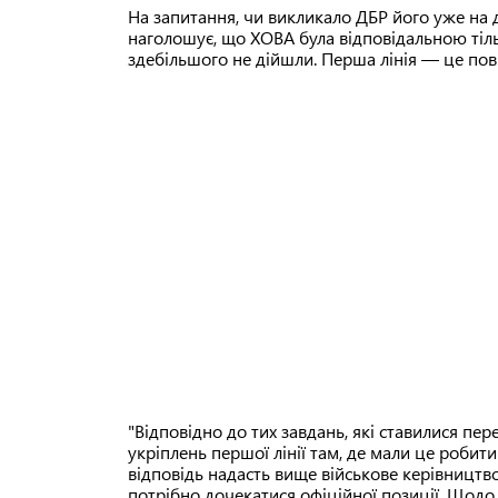
На запитання, чи викликало ДБР його уже на д
наголошує, що ХОВА була відповідальною тільк
здебільшого не дійшли. Перша лінія — це пов
"Відповідно до тих завдань, які ставилися пе
укріплень першої лінії там, де мали це робит
відповідь надасть вище військове керівництв
потрібно дочекатися офіційної позиції. Щодо тр