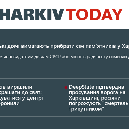
Перейти
до
основного
вмісту
кі діячі вимагають прибрати сім пам'ятників у Ха
ячені видатним діячам СРСР або містять радянську символіку
ків вирішили
DeepState підтвердив
рашати до свят:
просування ворога на
уватися у центрі
Харківщині, росіяни
оронили
погрожують "смертел
трикутником"