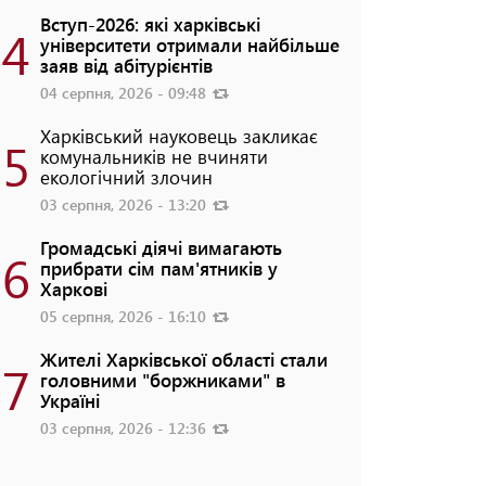
Вступ-2026: які харківські
4
університети отримали найбільше
заяв від абітурієнтів
04 серпня, 2026 - 09:48
Харківський науковець закликає
5
комунальників не вчиняти
екологічний злочин
03 серпня, 2026 - 13:20
Громадські діячі вимагають
6
прибрати сім пам'ятників у
Харкові
05 серпня, 2026 - 16:10
Жителі Харківської області стали
7
головними "боржниками" в
Україні
03 серпня, 2026 - 12:36