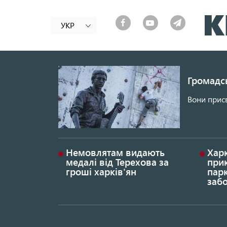
УКР
Громадсь
Вони присв
Немовлятам видають
Хар
медалі від Терехова за
прик
гроші харків'ян
парк
заб