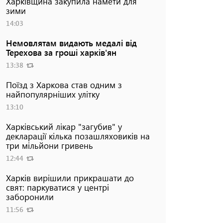
Харківщина закупила намети для
зими
14:03
Немовлятам видають медалі від
Терехова за гроші харків'ян
13:38
Поїзд з Харкова став одним з
найпопулярніших улітку
13:10
Харківський лікар "загубив" у
декларації кілька позашляховиків на
три мільйони гривень
12:44
Харків вирішили прикрашати до
свят: паркуватися у центрі
заборонили
11:56