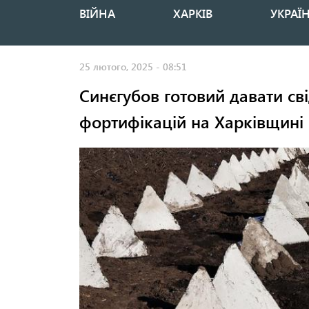
ВІЙНА
ХАРКІВ
УКРАЇ
Основная
навигация
25 лютого, 2025 - 08:51
Синєгубов готовий давати св
фортифікацій на Харківщині