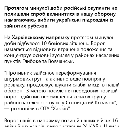
Протягом минулої доби російські окупанти не
полишали спроб вклинитися в нашу оборону,
намагаючись вибити українські підрозділи із
зайнятих рубежів.
На
Харківському напрямку
протягом минулої
доби відбулося 10 бойових зіткнень. Ворог
намагається відновити втрачене положення та
концентрує основні зусилля у районах населених
пунктів Глибоке та Вовчанськ.
"Противник здійснює переформування
штурмових груп та активно веде повітряну
розвідку, продовжує шукати слабкі місця в нашій
обороні. З метою посилення передових позицій
ворог здійснив переміщення кількох груп у
районі населеного пункту Сотницький Козачок",
— розповіли в ОТУ "Харків".
Ворог наніс в напрямку позицій наших військ 16
авіаційних ударів, використавши 24 КАБи. Цілили