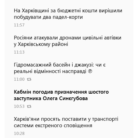
На Харківщині за бюджетні кошти вирішили
побудувати два падел-корти
11:57
Росіяни атакували дронами цивільні автівки
у Харківському районі
11:13
Гідромасажний басейн і джакузі: чи є
реальні відмінності насправді ℗
11:00
Кабмін погодив призначення шостого
заступника Олега Синєгубова
10:53
Харків'яни просять поставити у транспорті
системи екстреного сповіщення
10:28