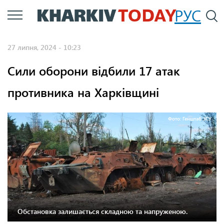
Перейти
РУС
П
до
основного
27 липня, 2024 - 10:23
вмісту
Сили оборони відбили 17 атак
противника на Харківщині
Фото: Генштаб ЗСУ
Обстановка залишається складною та напруженою.