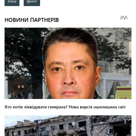
атака
фронт