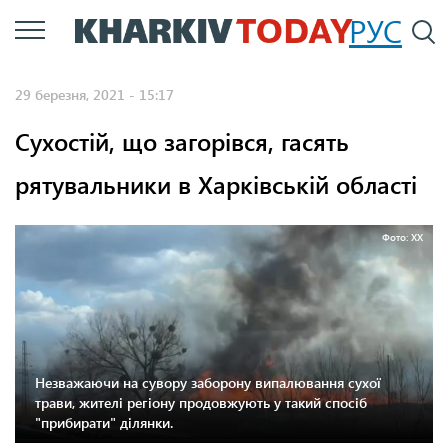
Перейти
РУС
П
до
основного
29 березня, 2021 - 15:17
вмісту
Сухостій, що загорівся, гасять
рятувальники в Харківській області
Фото: ХХ
Незважаючи на сувору заборону випалювання сухої
трави, жителі регіону продовжують у такий спосіб
"прибирати" ділянки.