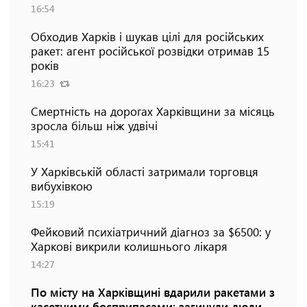
16:54
Обходив Харків і шукав цілі для російських
ракет: агент російської розвідки отримав 15
років
16:23
Смертність на дорогах Харківщини за місяць
зросла більш ніж удвічі
15:41
У Харківській області затримали торговця
вибухівкою
15:19
Фейковий психіатричний діагноз за $6500: у
Харкові викрили колишнього лікаря
14:27
По місту на Харківщині вдарили ракетами з
касетними боєприпасами: загинули люди