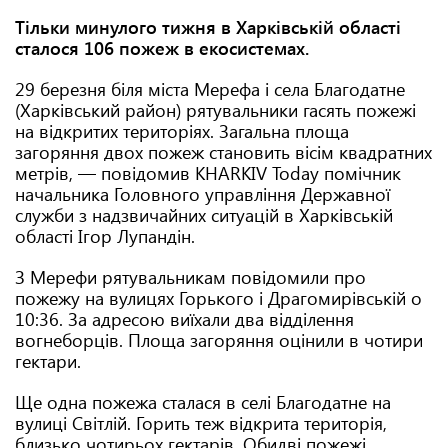
Тільки минулого тижня в Харківській області
сталося 106 пожеж в екосистемах.
29 березня біля міста Мерефа і села Благодатне
(Харківський район) рятувальники гасять пожежі
на відкритих територіях. Загальна площа
загоряння двох пожеж становить вісім квадратних
метрів, — повідомив KHARKIV Today помічник
начальника Головного управління Державної
служби з надзвичайних ситуацій в Харківській
області Ігор Лупандін.
З Мерефи рятувальникам повідомили про
пожежу на вулицях Горького і Драгомирівській о
10:36. За адресою виїхали два відділення
вогнеборців. Площа загоряння оцінили в чотири
гектари.
Ще одна пожежа сталася в селі Благодатне на
вулиці Світлій. Горить теж відкрита територія,
близько чотирьох гектарів. Обидві пожежі