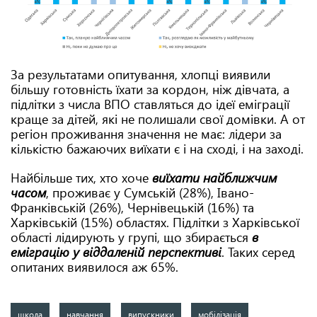
За результатами опитування, хлопці виявили
більшу готовність їхати за кордон, ніж дівчата, а
підлітки з числа ВПО ставляться до ідеї еміграції
краще за дітей, які не полишали свої домівки. А от
регіон проживання значення не має: лідери за
кількістю бажаючих виїхати є і на сході, і на заході.
Найбільше тих, хто хоче
виїхати найближчим
часом
, проживає у Сумській (28%), Івано-
Франківській (26%), Чернівецькій (16%) та
Харківській (15%) областях. Підлітки з Харківської
області лідирують у групі, що збирається
в
еміграцію у віддаленій перспективі
. Таких серед
опитаних виявилося аж 65%.
школа
навчання
випускники
мобілізація