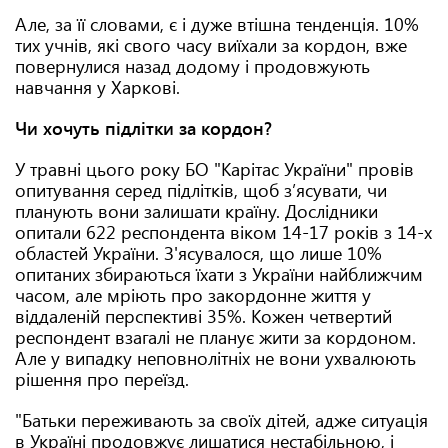
Але, за її словами, є і дуже втішна тенденція. 10%
тих учнів, які свого часу виїхали за кордон, вже
повернулися назад додому і продовжують
навчання у Харкові.
Чи хочуть підлітки за кордон?
У травні цього року БО "Карітас України" провів
опитування серед підлітків, щоб з’ясувати, чи
планують вони залишати країну. Дослідники
опитали 622 респондента віком 14-17 років з 14-х
областей України. З'ясувалося, що лише 10%
опитаних збираються їхати з України найближчим
часом, але мріють про закордонне життя у
віддаленій перспективі 35%. Кожен четвертий
респондент взагалі не планує жити за кордоном.
Але у випадку неповнолітніх не вони ухвалюють
рішення про переїзд.
"Батьки переживають за своїх дітей, адже ситуація
в Україні продовжує лишатися нестабільною, і