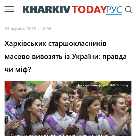
Перейти
РУС
П
до
основного
03 червня, 2025 - 18:09
вмісту
Харківських старшокласників
масово вивозять із України: правда
чи міф?
Ілюстративне фото: KHARKIV Today
Серед старшокласників у Харкові лишається більше