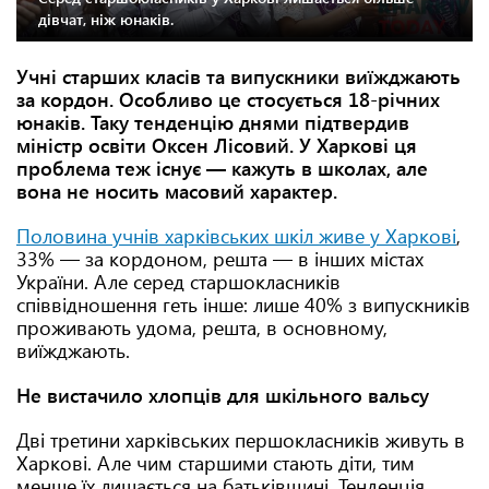
дівчат, ніж юнаків.
Учні старших класів та випускники виїжджають
за кордон. Особливо це стосується 18-річних
юнаків. Таку тенденцію днями підтвердив
міністр освіти Оксен Лісовий. У Харкові ця
проблема теж існує — кажуть в школах, але
вона не носить масовий характер.
Половина учнів харківських шкіл живе у Харкові
,
33% — за кордоном, решта — в інших містах
України. Але серед старшокласників
співвідношення геть інше: лише 40% з випускників
проживають удома, решта, в основному,
виїжджають.
Не вистачило хлопців для шкільного вальсу
Дві третини харківських першокласників живуть в
Харкові. Але чим старшими стають діти, тим
менше їх лишається на батьківщині. Тенденція