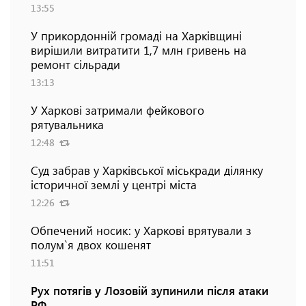
13:55
У прикордонній громаді на Харківщині
вирішили витратити 1,7 млн гривень на
ремонт сільради
13:13
У Харкові затримали фейкового
рятувальника
12:48
Суд забрав у Харківської міськради ділянку
історичної землі у центрі міста
12:26
Обпечений носик: у Харкові врятували з
полум`я двох кошенят
11:51
Рух потягів у Лозовій зупинили після атаки
РФ