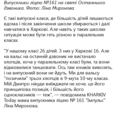
Випускники ліцею №161 на святі Останнього
дзвоника. Фото: Ліна Миронова
Є такі випускні класи, де більшість дітей лишаються
вдома і після закінчення школи збираються і далі
навчатися в Харкові. Але навіть у таких школах
ситуація може бути геть різною в паралельних
класах.
"У нашому класі 26 дітей. З них у Харкові 16. Але
на вальс на останній дзвоник не вистачало
хлопців, хоча у паралельному класі були, та вони
відмовилися танцювати. Ось там юнаків вивозять,
і на випускний вони не йдуть. Ми для вальсу
"позичили" трьох хлопців в 9-мута 10-му класах.
Мій Дмитро нікуди виїжджати не хоче, це його
принципова позиція, і більшість його
однокласників — теж", — повідомила KHARKIV
Today мама випускника ліцею № 161 "Імпульс"
Ліна Миронова.