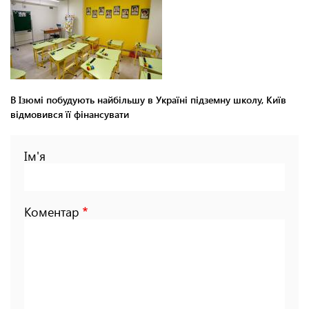
В Ізюмі побудують найбільшу в Україні підземну школу, Київ
відмовився її фінансувати
Ім'я
Коментар