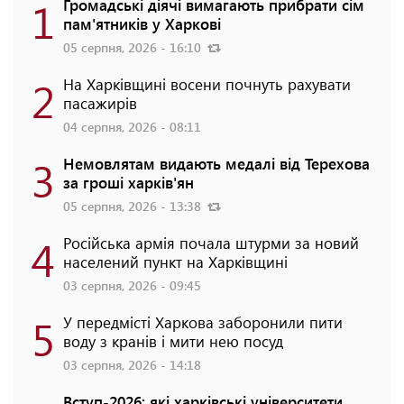
1
Громадські діячі вимагають прибрати сім
пам'ятників у Харкові
05 серпня, 2026 - 16:10
2
На Харківщині восени почнуть рахувати
пасажирів
04 серпня, 2026 - 08:11
3
Немовлятам видають медалі від Терехова
за гроші харків'ян
05 серпня, 2026 - 13:38
4
Російська армія почала штурми за новий
населений пункт на Харківщині
03 серпня, 2026 - 09:45
5
У передмісті Харкова заборонили пити
воду з кранів і мити нею посуд
03 серпня, 2026 - 14:18
Вступ-2026: які харківські університети