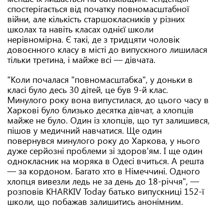
спостерігається від початку повномасштабної
війни, але кількість старшокласників у різних
школах та навіть класах однієї школи
нерівномірна. Є такі, де з тридцяти чоловік
довоєнного класу в місті до випускного лишилася
тільки третина, і майже всі — дівчата.
"Коли почалася "повномасштабка", у доньки в
класі було десь 30 дітей, це був 9-й клас.
Минулого року вона випустилася, до цього часу в
Харкові було близько десятка дівчат, а хлопців
майже не було. Один із хлопців, що тут залишився,
пішов у медичний навчатися. Ще один
повернувся минулого року до Харкова, у нього
дуже серйозні проблеми зі здоров'ям. І ще один
однокласник на моряка в Одесі вчиться. А решта
— за кордоном. Багато хто в Німеччині. Одного
хлопця вивезли ледь не за день до 18-річчя", —
розповів KHARKIV Today батько випускниці 152-ї
школи, що побажав залишитись анонімним.