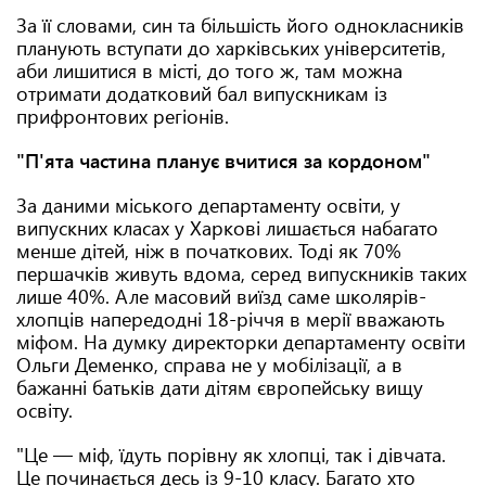
За її словами, син та більшість його однокласників
планують вступати до харківських університетів,
аби лишитися в місті, до того ж, там можна
отримати додатковий бал випускникам із
прифронтових регіонів.
"П'ята частина планує вчитися за кордоном"
За даними міського департаменту освіти, у
випускних класах у Харкові лишається набагато
менше дітей, ніж в початкових. Тоді як 70%
першачків живуть вдома, серед випускників таких
лише 40%. Але масовий виїзд саме школярів-
хлопців напередодні 18-річчя в мерії вважають
міфом. На думку директорки департаменту освіти
Ольги Деменко, справа не у мобілізації, а в
бажанні батьків дати дітям європейську вищу
освіту.
"Це — міф, їдуть порівну як хлопці, так і дівчата.
Це починається десь із 9-10 класу. Багато хто