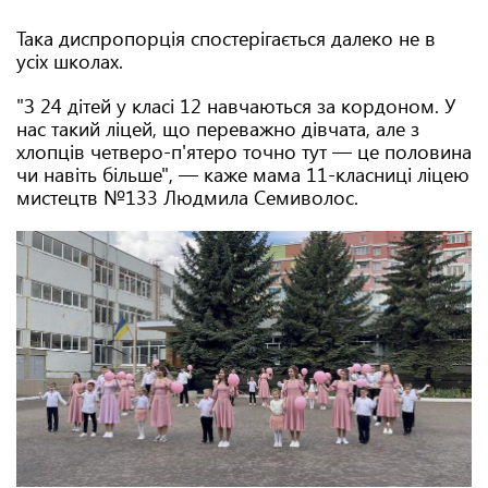
Така диспропорція спостерігається далеко не в
усіх школах.
"З 24 дітей у класі 12 навчаються за кордоном. У
нас такий ліцей, що переважно дівчата, але з
хлопців четверо-п'ятеро точно тут — це половина
чи навіть більше", — каже мама 11-класниці ліцею
мистецтв №133 Людмила Семиволос.