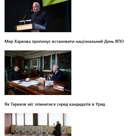
Мер Харкова пропонує встановити національний День ВПО
Як Терехов міг опинитися серед кандидатів в Уряд