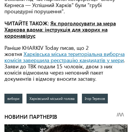
Кернеса — Успішний Харків" були "грубі
процедурні порушення".
ЧИТАЙТЕ ТАКОЖ:
Як проголосувати за мера
Харкова вдома: інструкція для хворих на
коронавірус
Раніше KHARKIV Today писав, що 2
жовтня
Харківська міська територіальна виборча
комісія завершила реєстрацію кандидатів у мери
.
Заяви до ТВК подали 15 чоловік, двом з них
комісія відмовила через неповний пакет
документів і відмову вносити заставу.
вибори
Харківський міський голова
Ігор Терехов