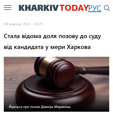
Перейти
РУС
П
до
основного
04 жовтня, 2021 - 16:25
вмісту
Стала відома доля позову до суду
від кандидата у мери Харкова
Йдеться про позов Дмитра Мариніна.