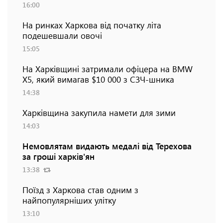
16:00
На ринках Харкова від початку літа
подешевшали овочі
15:05
На Харківщині затримали офіцера на BMW
Х5, який вимагав $10 000 з СЗЧ-шника
14:38
Харківщина закупила намети для зими
14:03
Немовлятам видають медалі від Терехова
за гроші харків'ян
13:38
Поїзд з Харкова став одним з
найпопулярніших улітку
13:10