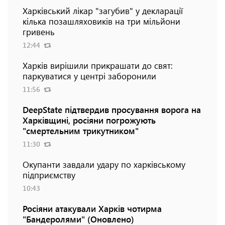
Харківський лікар "загубив" у декларації
кілька позашляховиків на три мільйони
гривень
12:44
Харків вирішили прикрашати до свят:
паркуватися у центрі заборонили
11:56
DeepState підтвердив просування ворога на
Харківщині, росіяни погрожують
"смертельним трикутником"
11:30
Окупанти завдали удару по харківському
підприємству
10:43
Росіяни атакували Харків чотирма
"Бандеролями" (Оновлено)