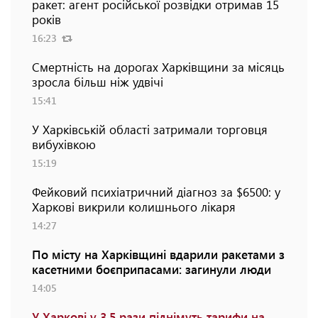
ракет: агент російської розвідки отримав 15
років
16:23
Смертність на дорогах Харківщини за місяць
зросла більш ніж удвічі
15:41
У Харківській області затримали торговця
вибухівкою
15:19
Фейковий психіатричний діагноз за $6500: у
Харкові викрили колишнього лікаря
14:27
По місту на Харківщині вдарили ракетами з
касетними боєприпасами: загинули люди
14:05
У Харкові у 3,5 рази піднімуть тарифи на