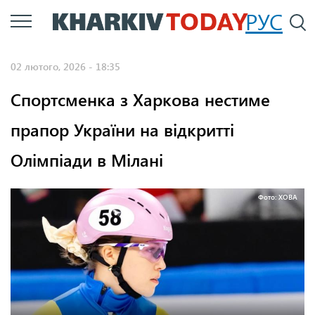
Перейти
РУС
П
до
основного
02 лютого, 2026 - 18:35
вмісту
Спортсменка з Харкова нестиме
прапор України на відкритті
Олімпіади в Мілані
Фото: ХОВА