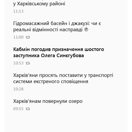
у Харківському районі
11:13
Гідромасажний басейн і джакузі: чи є
реальні відмінності насправді ℗
11:00
Кабмін погодив призначення шостого
заступника Олега Синєгубова
10:53
Харків'яни просять поставити у транспорті
системи екстреного сповіщення
10:28
Харків'янам повернули озеро
09:55