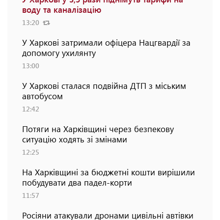
воду та каналізацію
13:20
У Харкові затримали офіцера Нацгвардії за
допомогу ухилянту
13:00
У Харкові сталася подвійна ДТП з міським
автобусом
12:42
Потяги на Харківщині через безпекову
ситуацію ходять зі змінами
12:25
На Харківщині за бюджетні кошти вирішили
побудувати два падел-корти
11:57
Росіяни атакували дронами цивільні автівки