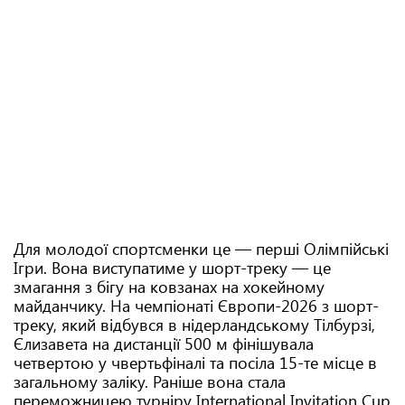
Для молодої спортсменки це — перші Олімпійські
Ігри. Вона виступатиме у шорт-треку — це
змагання з бігу на ковзанах на хокейному
майданчику. На чемпіонаті Європи-2026 з шорт-
треку, який відбувся в нідерландському Тілбурзі,
Єлизавета на дистанції 500 м фінішувала
четвертою у чвертьфіналі та посіла 15-те місце в
загальному заліку. Раніше вона стала
переможницею турніру International Invitation Cup