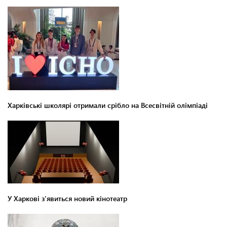
Харківські школярі отримали срібло на Всесвітній олімпіаді
У Харкові з'явиться новий кінотеатр