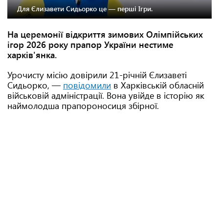
Для Єлизавети Сидьорко це — перші Ігри.
На церемонії відкриття зимових Олімпійських
ігор 2026 року прапор України нестиме
харків'янка.
Урочисту місію довірили 21-річній Єлизаветі
Сидьорко, —
повідомили
в Харківській обласній
військовій адміністрації. Вона увійде в історію як
наймолодша прапороносиця збірної.