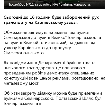
Тролейбус №11 та автобус №67 змінять маршрути.
Сьогодні до 16 години буде заборонений рух
транспорту на Карпівському узвозі.
Обмеження діятимуть на ділянці від вулиці
Семінарської до вулиці Великої Гончарівської, та
на вулиці Великій Гончарівській, на ділянці від
узвозу Карпівського до провулку
Сімферопольського.
Як повідомили в Департаменті будівництва та
шляхового господарства, це пов’язано з
проведенням робіт з демонтажу спеціальних
конструкцій зовнішньої реклами, розташованої на
металевому мості.
Об’їхати закриту ділянку можна буде прилеглими
вулицями Семінарською, Полтавський Шлях, бул.
Гончарівським та ін.