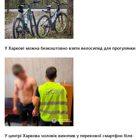
У Харкові можна безкоштовно взяти велосипед для прогулянки
У центрі Харкова чоловік вихопив у перехожої смартфон біля