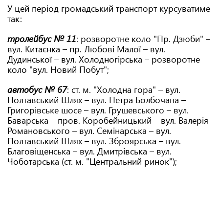
У цей період громадський транспорт курсуватиме
так:
тролейбус № 11
: розворотне коло "Пр. Дзюби" –
вул. Китаєнка – пр. Любові Малої – вул.
Дудинської – вул. Холодногірська – розворотне
коло "вул. Новий Побут";
автобус № 67
: ст. м. "Холодна гора" – вул.
Полтавський Шлях – вул. Петра Болбочана –
Григорівське шосе – вул. Грушевського – вул.
Баварська – пров. Коробейницький – вул. Валерія
Романовського – вул. Семінарська – вул.
Полтавський Шлях – вул. Зброярська – вул.
Благовіщенська – вул. Дмитрівська – вул.
Чоботарська (ст. м. "Центральний ринок");