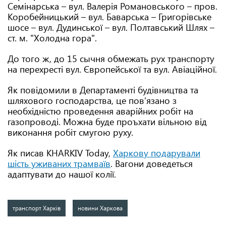
Семінарська – вул. Валерія Романовського – пров.
Коробейницький – вул. Баварська – Григорівське
шосе – вул. Дудинської – вул. Полтавський Шлях –
ст. м. "Холодна гора".
До того ж, до 15 сычня обмежать рух транспорту
на перехресті вул. Європейської та вул. Авіаційної.
Як повідомили в Департаменті будівництва та
шляхового господарства, це пов’язано з
необхідністю проведення аварійних робіт на
газопроводі. Можна буде проъхати вільною від
виконання робіт смугою руху.
Як писав KHARKIV Today,
Харкову подарували
шість уживаних трамваїв
. Вагони доведеться
адаптувати до нашої колії.
транспорт Харків
новини Харкова