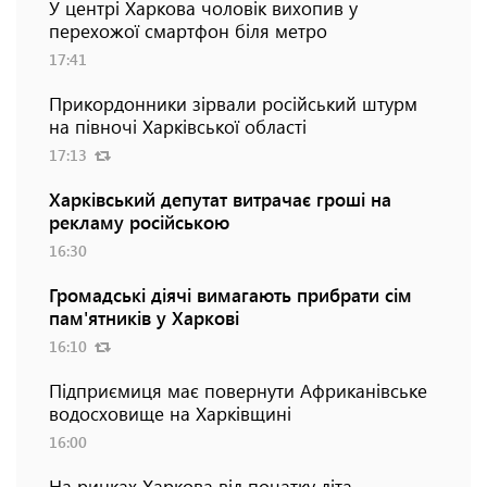
У центрі Харкова чоловік вихопив у
перехожої смартфон біля метро
17:41
Прикордонники зірвали російський штурм
на півночі Харківської області
17:13
Харківський депутат витрачає гроші на
рекламу російською
16:30
Громадські діячі вимагають прибрати сім
пам'ятників у Харкові
16:10
Підприємиця має повернути Африканівське
водосховище на Харківщині
16:00
На ринках Харкова від початку літа