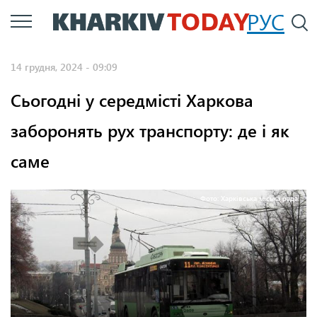
Перейти
РУС
П
до
основного
14 грудня, 2024 - 09:09
вмісту
Сьогодні у середмісті Харкова
заборонять рух транспорту: де і як
саме
Фото: Харківська міська рада.