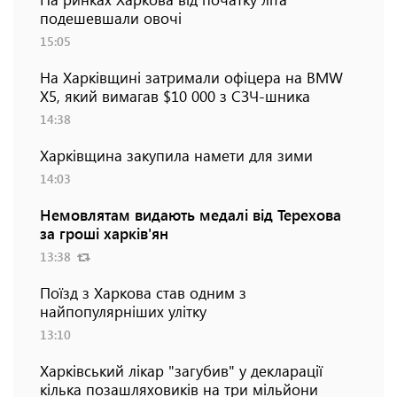
подешевшали овочі
15:05
На Харківщині затримали офіцера на BMW
Х5, який вимагав $10 000 з СЗЧ-шника
14:38
Харківщина закупила намети для зими
14:03
Немовлятам видають медалі від Терехова
за гроші харків'ян
13:38
Поїзд з Харкова став одним з
найпопулярніших улітку
13:10
Харківський лікар "загубив" у декларації
кілька позашляховиків на три мільйони