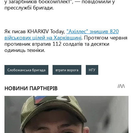
у загарбників боєкомплект", — повідомили у
пресслужбі бригади.
Як писав KHARKIV Today,
"Ахіллес" знищив 820
військових цілей на Харківщині
. Протягом червня
противник втратив 112 солдатів та десятки
одиниць техніки.
Слобожанська бригада
втрати ворога
НГУ