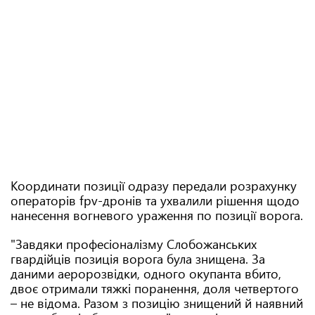
Координати позиції одразу передали розрахунку
операторів fpv-дронів та ухвалили рішення щодо
нанесення вогневого ураження по позиції ворога.
"Завдяки професіоналізму Слобожанських
гвардійців позиція ворога була знищена. За
даними аеророзвідки, одного окупанта вбито,
двоє отримали тяжкі поранення, доля четвертого
– не відома. Разом з позицію знищений й наявний