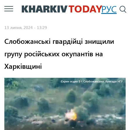
Перейти
РУС
П
до
основного
13 липня, 2024 - 13:29
вмісту
Слобожанські гвардійці знищили
групу російських окупантів на
Харківщині
Скрин відео 5-ї Слобожанської бригади НГУ