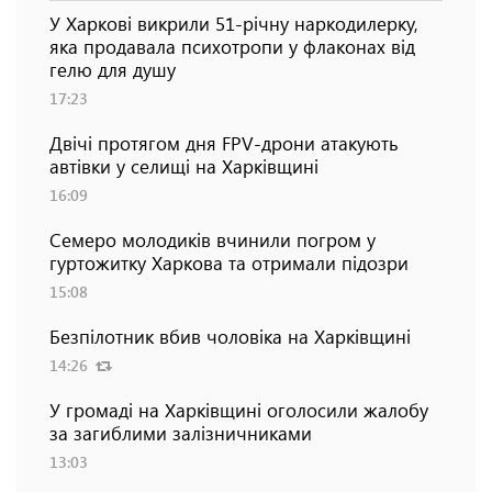
У Харкові викрили 51-річну наркодилерку,
яка продавала психотропи у флаконах від
гелю для душу
17:23
Двічі протягом дня FPV-дрони атакують
автівки у селищі на Харківщині
16:09
Семеро молодиків вчинили погром у
гуртожитку Харкова та отримали підозри
15:08
Безпілотник вбив чоловіка на Харківщині
14:26
У громаді на Харківщині оголосили жалобу
за загиблими залізничниками
13:03