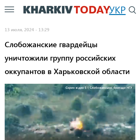
Перейти
УКР
По
к
основному
13 июля, 2024 - 13:29
содержанию
Слобожанские гвардейцы
уничтожили группу российских
оккупантов в Харьковской области
Скрин відео 5-ї Слобожанської бригади НГУ