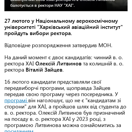
балотується в ректори НАУ "ХАІ".
27 лютого у Національному аерокосмічному
університеті "Харківський авіаційний інститут"
пройдуть вибори ректора.
Відповідне розпорядження затвердив МОН.
На даний момент є двоє кандидатів: чинний в. о.
ректора ХАІ
Олексій Литвинов
та колишній в. о.
ректора
Віталій Зайцев
.
16 лютого кандидати представляли свої
передвиборчі програми, щоправда Зайцев
передав свою програму через посередника. У
програмі
він наголошує, що не є "кандидатам зі
сторони" для ХАІ, а пройшов шлях від студента до
в. о. ректора. Олексій Литвинов був призначений
на посаду в. о. ректора ХАІ у 2023 році, з
програмою Литвинова можна ознайомитись за
посиланням
.