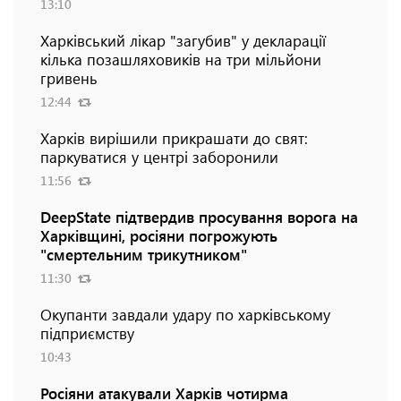
13:10
Харківський лікар "загубив" у декларації
кілька позашляховиків на три мільйони
гривень
12:44
Харків вирішили прикрашати до свят:
паркуватися у центрі заборонили
11:56
DeepState підтвердив просування ворога на
Харківщині, росіяни погрожують
"смертельним трикутником"
11:30
Окупанти завдали удару по харківському
підприємству
10:43
Росіяни атакували Харків чотирма