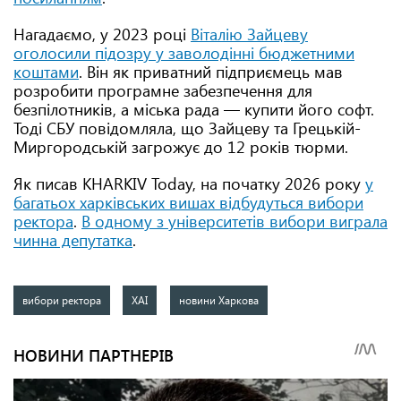
Нагадаємо, у 2023 році
Віталію Зайцеву
оголосили підозру у заволодінні бюджетними
коштами
. Він як приватний підприємець мав
розробити програмне забезпечення для
безпілотників, а міська рада — купити його софт.
Тоді СБУ повідомляла, що Зайцеву та Грецькій-
Миргородській загрожує до 12 років тюрми.
Як писав KHARKIV Today, на початку 2026 року
у
багатьох харківських вишах відбудуться вибори
ректора
.
В одному з університетів вибори виграла
чинна депутатка
.
вибори ректора
ХАІ
новини Харкова