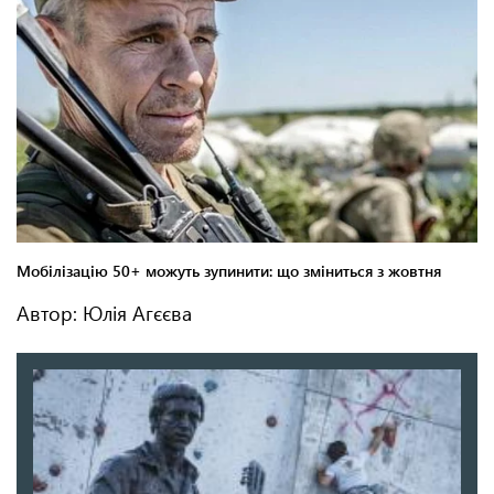
Автор: Юлія Агєєва