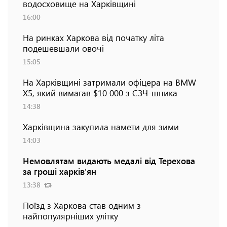
водосховище на Харківщині
16:00
На ринках Харкова від початку літа
подешевшали овочі
15:05
На Харківщині затримали офіцера на BMW
Х5, який вимагав $10 000 з СЗЧ-шника
14:38
Харківщина закупила намети для зими
14:03
Немовлятам видають медалі від Терехова
за гроші харків'ян
13:38
Поїзд з Харкова став одним з
найпопулярніших улітку