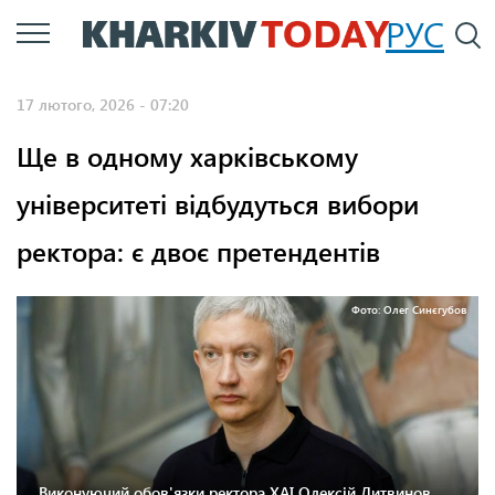
Перейти
РУС
П
до
основного
17 лютого, 2026 - 07:20
вмісту
Ще в одному харківському
університеті відбудуться вибори
ректора: є двоє претендентів
Фото: Олег Синєгубов
Виконуючий обов'язки ректора ХАІ Олексій Литвинов