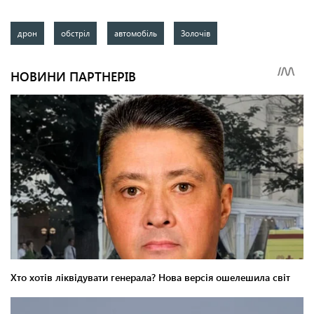
дрон
обстріл
автомобіль
Золочів