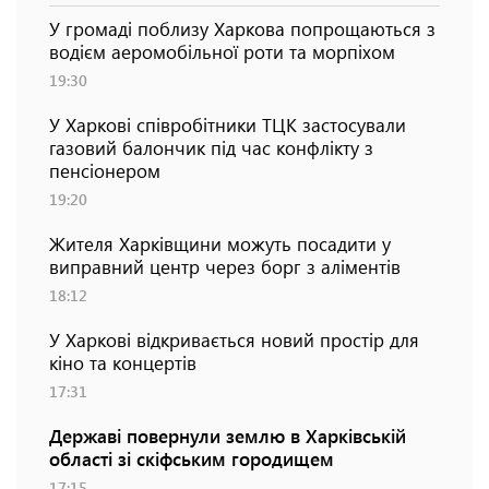
У громаді поблизу Харкова попрощаються з
водієм аеромобільної роти та морпіхом
19:30
У Харкові співробітники ТЦК застосували
газовий балончик під час конфлікту з
пенсіонером
19:20
Жителя Харківщини можуть посадити у
виправний центр через борг з аліментів
18:12
У Харкові відкривається новий простір для
кіно та концертів
17:31
Державі повернули землю в Харківській
області зі скіфським городищем
17:15