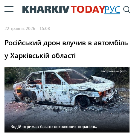
Перейти
РУС
П
до
основного
22 травня, 2026 - 15:08
вмісту
Російський дрон влучив в автомбіль
у Харківській області
Ілюстративне фото
Водій отримав багато осколкових поранень.