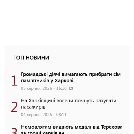
ТОП НОВИНИ
1
Громадські діячі вимагають прибрати сім
пам'ятників у Харкові
05 серпня, 2026 - 16:10
2
На Харківщині восени почнуть рахувати
пасажирів
04 серпня, 2026 - 08:11
3
Немовлятам видають медалі від Терехова
за гроші харків'ян