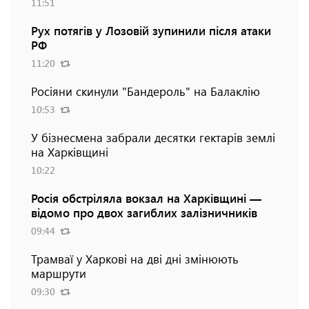
11:51
Рух потягів у Лозовій зупинили після атаки
РФ
11:20
Росіяни скинули "Бандероль" на Балаклію
10:53
У бізнесмена забрали десятки гектарів землі
на Харківщині
10:22
Росія обстріляла вокзал на Харківщині —
відомо про двох загиблих залізничників
09:44
Трамваї у Харкові на дві дні змінюють
маршрути
09:30