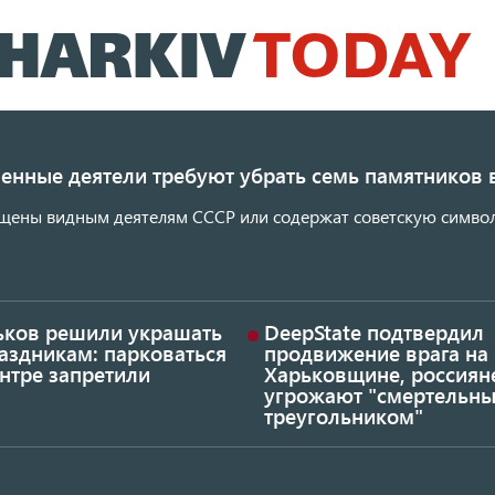
Перейти
к
основному
содержанию
енные деятели требуют убрать семь памятников 
щены видным деятелям СССР или содержат советскую символ
ьков решили украшать
DeepState подтвердил
аздникам: парковаться
продвижение врага на
нтре запретили
Харьковщине, россиян
угрожают "смертельн
треугольником"