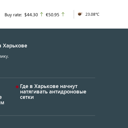
Buy rate:
$44.30
€50.95
23.08°C
up
up
в Харькове
ику.
Где в Харькове начнут
натягивать антидроновые
е
сетки
ым