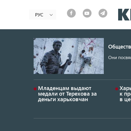
РУС
Обществ
Они посвя
Младенцам выдают
Хар
медали от Терехова за
к пр
деньги харьковчан
в це