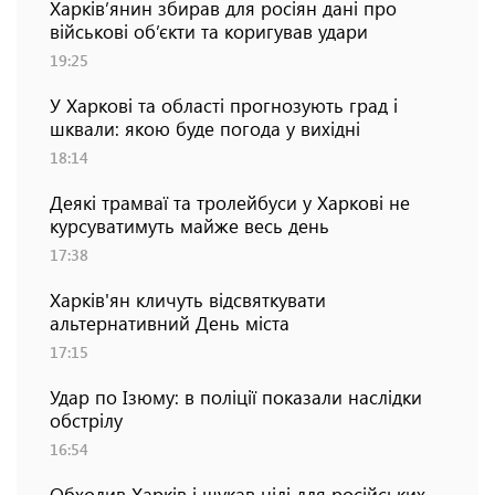
Харків’янин збирав для росіян дані про
військові об’єкти та коригував удари
19:25
У Харкові та області прогнозують град і
шквали: якою буде погода у вихідні
18:14
Деякі трамваї та тролейбуси у Харкові не
курсуватимуть майже весь день
17:38
Харків'ян кличуть відсвяткувати
альтернативний День міста
17:15
Удар по Ізюму: в поліції показали наслідки
обстрілу
16:54
Обходив Харків і шукав цілі для російських