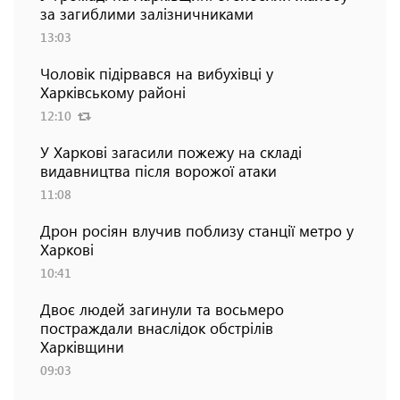
за загиблими залізничниками
13:03
Чоловік підірвався на вибухівці у
Харківському районі
12:10
У Харкові загасили пожежу на складі
видавництва після ворожої атаки
11:08
Дрон росіян влучив поблизу станції метро у
Харкові
10:41
Двоє людей загинули та восьмеро
постраждали внаслідок обстрілів
Харківщини
09:03