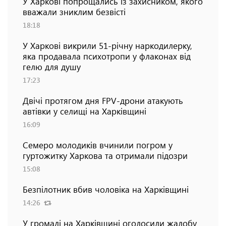
У Харкові попрощались із захисником, якого
вважали зниклим безвісті
18:18
У Харкові викрили 51-річну наркодилерку,
яка продавала психотропи у флаконах від
гелю для душу
17:23
Двічі протягом дня FPV-дрони атакують
автівки у селищі на Харківщині
16:09
Семеро молодиків вчинили погром у
гуртожитку Харкова та отримали підозри
15:08
Безпілотник вбив чоловіка на Харківщині
14:26
У громаді на Харківщині оголосили жалобу