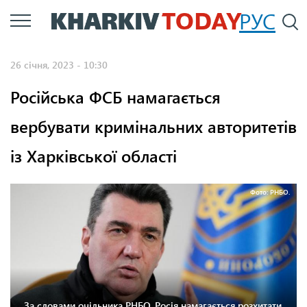
Перейти
РУС
П
до
основного
26 січня, 2023 - 10:30
вмісту
Російська ФСБ намагається
вербувати кримінальних авторитетів
із Харківської області
Фото: РНБО.
За словами очільника РНБО, Росія намагається розхитати