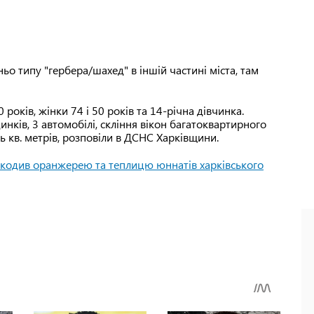
ьо типу "гербера/шахед" в іншій частині міста, там
 років, жінки 74 і 50 років та 14-річна дівчинка.
ків, 3 автомобілі, скління вікон багатоквартирного
ть кв. метрів, розповіли в ДСНС Харківщини.
кодив оранжерею та теплицю юннатів харківського