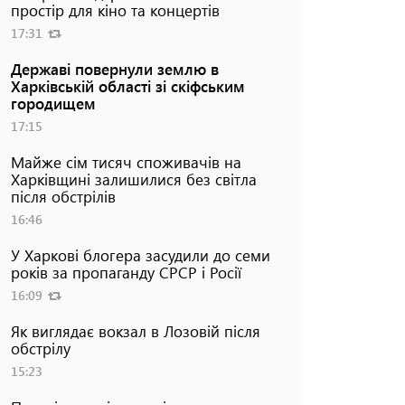
простір для кіно та концертів
17:31
Державі повернули землю в
Харківській області зі скіфським
городищем
17:15
Майже сім тисяч споживачів на
Харківщині залишилися без світла
після обстрілів
16:46
У Харкові блогера засудили до семи
років за пропаганду СРСР і Росії
16:09
Як виглядає вокзал в Лозовій після
обстрілу
15:23