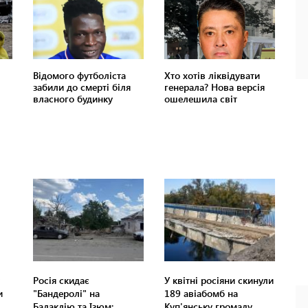
Росія скидає
У квітні росіяни скинули
и
"Бандеролі" на
189 авіабомб на
Балаклію та Ізюм:
Куп'янську громаду