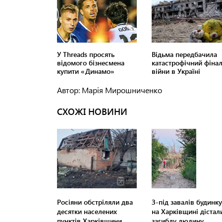
Автор: Марія Мирошниченко
СХОЖІ НОВИНИ
Росіяни обстріляли два
З-під завалів будинку
десятки населених
на Харківщині дістал
пунктів Харківщини
загиблу людину