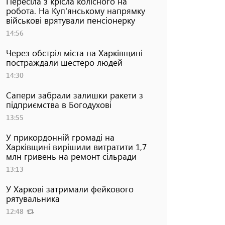
Пересіла з крісла колісного на
робота. На Куп'янському напрямку
військові врятували пенсіонерку
14:56
Через обстріл міста на Харківщині
постраждали шестеро людей
14:30
Сапери забрали залишки ракети з
підприємства в Богодухові
13:55
У прикордонній громаді на
Харківщині вирішили витратити 1,7
млн гривень на ремонт сільради
13:13
У Харкові затримали фейкового
рятувальника
12:48