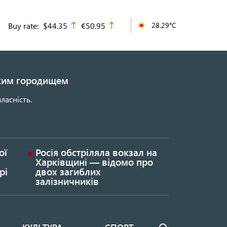
Buy rate:
$44.35
€50.95
28.29°C
up
up
ьким городищем
ласність.
ої
Росія обстріляла вокзал на
Харківщині — відомо про
рі
двох загиблих
залізничників