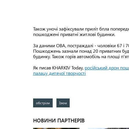
Також уночі зафіксували приліт бпла попередн
пошкоджені приватні житлові будинки.
За даними ОВА, постраждалі - чоловіки 67 і 70
Пошкоджень зазнали понад 20 приватних будин
будинку. Також горів автомобіль на площі п'я
Як писав KHARKIV Today,
російський дрон пош
палацу дитячої творчості
обстріли
Ізюм