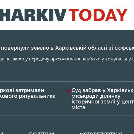
Перейти
до
основного
вмісту
повернули землю в Харківській області зі скіфс
ав незаконну передачу археологічної пам'ятки у комунальну в
ркові затримали
Суд забрав у Харківськ
кового рятувальника
міськради ділянку
історичної землі у цент
міста