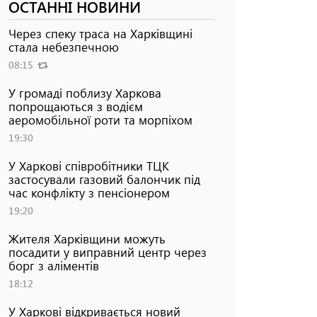
ОСТАННІ НОВИНИ
Через спеку траса на Харківщині
стала небезпечною
08:15
У громаді поблизу Харкова
попрощаються з водієм
аеромобільної роти та морпіхом
19:30
У Харкові співробітники ТЦК
застосували газовий балончик під
час конфлікту з пенсіонером
19:20
Жителя Харківщини можуть
посадити у виправний центр через
борг з аліментів
18:12
У Харкові відкривається новий