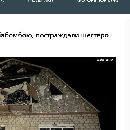
НА
ПОЛІТИКА
ФОТОРЕПОРТАЖІ
віабомбою, постраждали шестеро
Фото: ХОВА