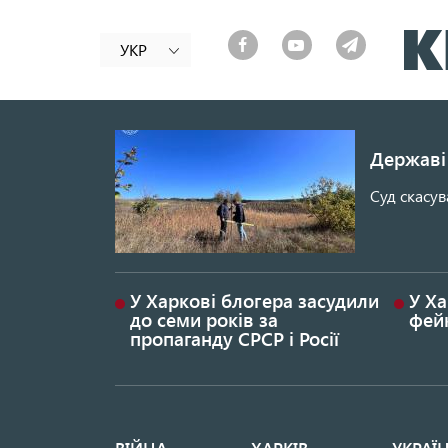
УКР
Державі 
Суд скасув
У Харкові блогера засудили
У Ха
до семи років за
фей
пропаганду СРСР і Росії