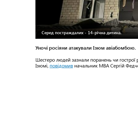
Серед постраждалих - 14-річна дитина.
Уночі росіяни атакували Ізюм авіабомбою.
Шестеро людей зазнали поранень чи гострої ре
Ізюмі,
повідомив
начальник МВА Сергій Федче