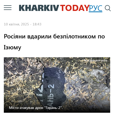
Перейти
РУС
П
до
основного
10 квітня, 2025 - 18:43
вмісту
Росіяни вдарили безпілотником по
Ізюму
Ілюстративне фото.
Місто атакував дрон "Герань-2".