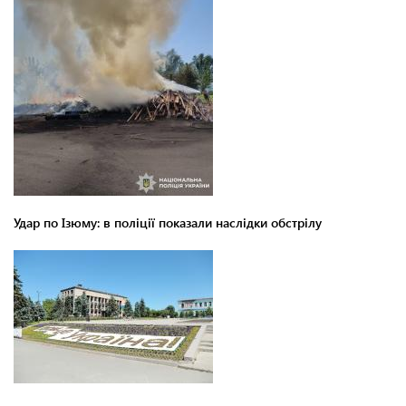
Удар по Ізюму: в поліції показали наслідки обстрілу