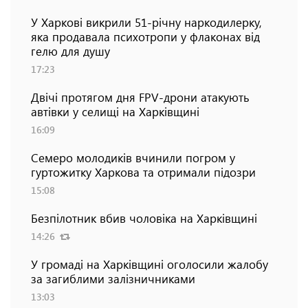
У Харкові викрили 51-річну наркодилерку,
яка продавала психотропи у флаконах від
гелю для душу
17:23
Двічі протягом дня FPV-дрони атакують
автівки у селищі на Харківщині
16:09
Семеро молодиків вчинили погром у
гуртожитку Харкова та отримали підозри
15:08
Безпілотник вбив чоловіка на Харківщині
14:26
У громаді на Харківщині оголосили жалобу
за загиблими залізничниками
13:03