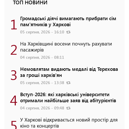
ТОП НОВИНИ
1
Громадські діячі вимагають прибрати сім
пам'ятників у Харкові
05 серпня, 2026 - 16:10
2
На Харківщині восени почнуть рахувати
пасажирів
04 серпня, 2026 - 08:11
3
Немовлятам видають медалі від Терехова
за гроші харків'ян
05 серпня, 2026 - 13:38
4
Вступ-2026: які харківські університети
отримали найбільше заяв від абітурієнтів
04 серпня, 2026 - 09:48
5
У Харкові відкривається новий простір для
кіно та концертів