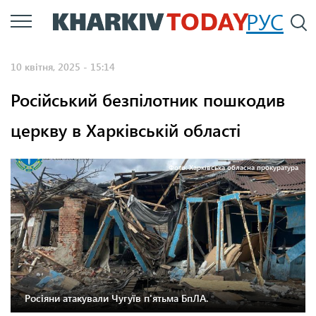
Перейти
РУС
П
до
основного
10 квітня, 2025 - 15:14
вмісту
Російський безпілотник пошкодив
церкву в Харківській області
Фото: Харківська обласна прокуратура
Росіяни атакували Чугуїв п'ятьма БпЛА.