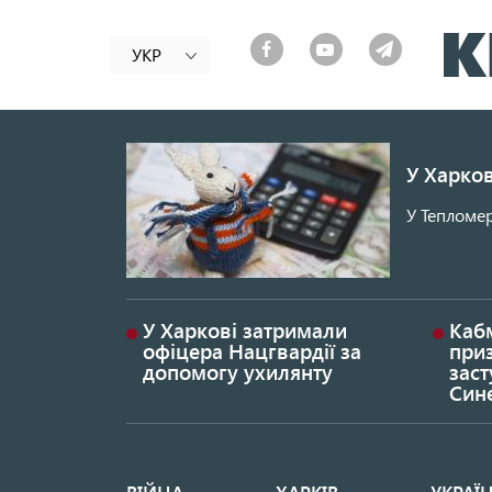
УКР
У Харков
У Тепломер
У Харкові затримали
Каб
офіцера Нацгвардії за
при
допомогу ухилянту
заст
Син