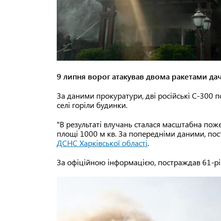
9 липня ворог атакував двома ракетами да
За даними прокуратури, дві російські С-300 п
селі горіли будинки.
"В результаті влучань сталася масштабна пожеж
площі 1000 м кв. За попередніми даними, по
ДСНС Харківської області
.
За офіційною інформацією, постраждав 61-рі