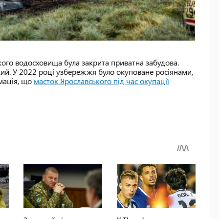
ького водосховища була закрита приватна забудова.
ий. У 2022 році узбережжя було окуповане росіянами,
мація, що
маєток Ярославського під час окупації