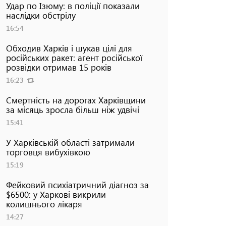
Удар по Ізюму: в поліції показали
наслідки обстрілу
16:54
Обходив Харків і шукав цілі для
російських ракет: агент російської
розвідки отримав 15 років
16:23
Смертність на дорогах Харківщини
за місяць зросла більш ніж удвічі
15:41
У Харківській області затримали
торговця вибухівкою
15:19
Фейковий психіатричний діагноз за
$6500: у Харкові викрили
колишнього лікаря
14:27