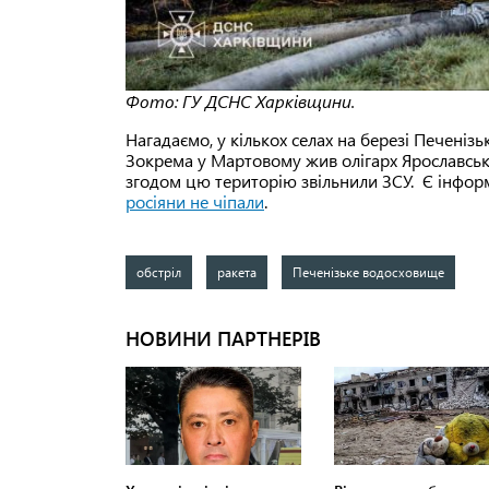
Фото: ГУ ДСНС Харківщини.
Нагадаємо, у кількох селах на березі Печеніз
Зокрема у Мартовому жив олігарх Ярославськ
згодом цю територію звільнили ЗСУ. Є інфор
росіяни не чіпали
.
обстріл
ракета
Печенізьке водосховище