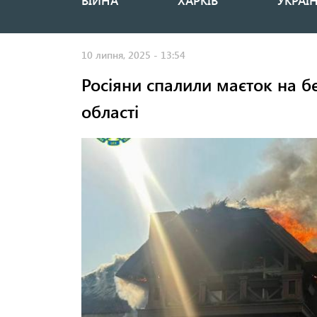
ВІЙНА
ХАРКІВ
УКРАЇ
Основная
навигация
10 липня, 2025 - 13:54
Росіяни спалили маєток на б
області