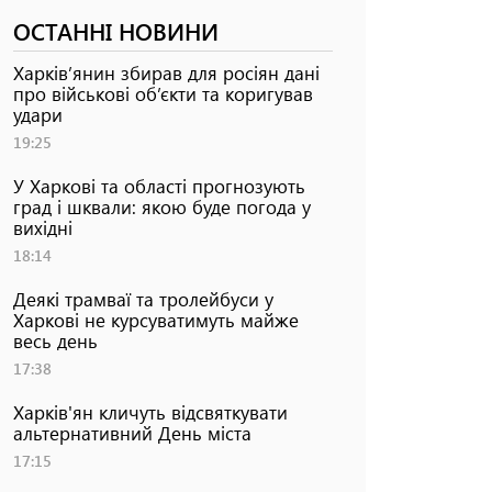
ОСТАННІ НОВИНИ
Харків’янин збирав для росіян дані
про військові об’єкти та коригував
удари
19:25
У Харкові та області прогнозують
град і шквали: якою буде погода у
вихідні
18:14
Деякі трамваї та тролейбуси у
Харкові не курсуватимуть майже
весь день
17:38
Харків'ян кличуть відсвяткувати
альтернативний День міста
17:15