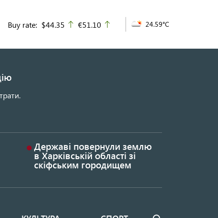
Buy rate:
$44.35
€51.10
24.59°C
up
up
цію
трати.
Державі повернули землю
в Харківській області зі
скіфським городищем