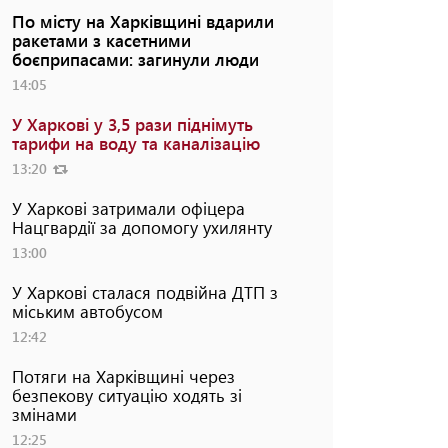
По місту на Харківщині вдарили
ракетами з касетними
боєприпасами: загинули люди
14:05
У Харкові у 3,5 рази піднімуть
тарифи на воду та каналізацію
13:20
У Харкові затримали офіцера
Нацгвардії за допомогу ухилянту
13:00
У Харкові сталася подвійна ДТП з
міським автобусом
12:42
Потяги на Харківщині через
безпекову ситуацію ходять зі
змінами
12:25