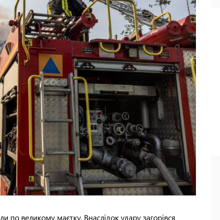
ли по великому маєтку. Внаслідок удару загорівся