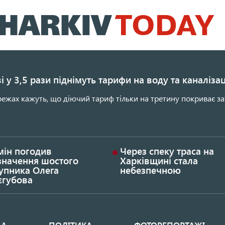
Перейти
до
основного
вмісту
і у 3,5 рази піднімуть тарифи на воду та каналіза
ежах кажуть, що діючий тариф тільки на третину покриває за
мін погодив
Через спеку траса на
значення шостого
Харківщині стала
упника Олега
небезпечною
єгубова