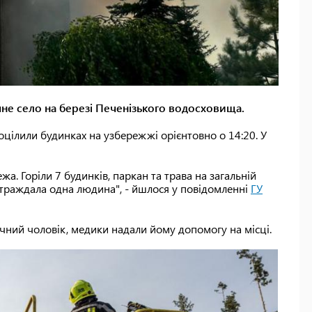
чне село на березі Печенізького водосховища.
оцілили будинках на узбережжі орієнтовно о 14:20. У
а. Горіли 7 будинків, паркан та трава на загальній
страждала одна людина", - йшлося у повідомленні
ГУ
чний чоловік, медики надали йому допомогу на місці.