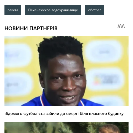
ракета
Печенежское водохранилище
обстрел