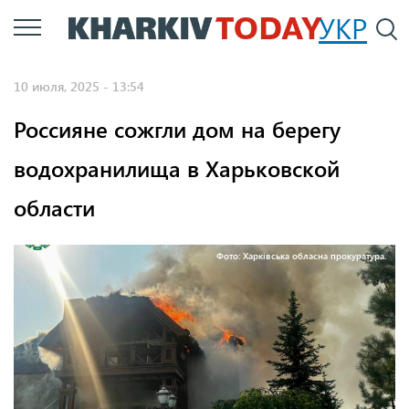
Перейти
УКР
По
к
основному
10 июля, 2025 - 13:54
содержанию
Россияне сожгли дом на берегу
водохранилища в Харьковской
области
Фото: Харківська обласна прокуратура.