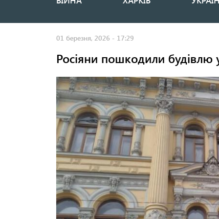
ВІЙНА
ХАРКІВ
УКРАЇ
Основная
навигация
01 березня, 2026 - 17:29
Росіяни пошкодили будівлю у