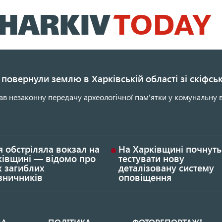
Перейти
до
основного
вмісту
повернули землю в Харківській області зі скіфс
ав незаконну передачу археологічної пам'ятки у комунальну в
я обстріляла вокзал на
На Харківщині почнуть
ківщині — відомо про
тестувати нову
х загиблих
деталізовану систему
зничників
оповіщення