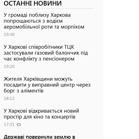
ОСТАННІ НОВИНИ
У громаді поблизу Харкова
попрощаються з водієм
аеромобільної роти та морпіхом
19:30
У Харкові співробітники ТЦК
застосували газовий балончик під
час конфлікту з пенсіонером
19:20
Жителя Харківщини можуть
посадити у виправний центр через
борг з аліментів
18:12
У Харкові відкривається новий
простір для кіно та концертів
17:31
Державі повернули землю в