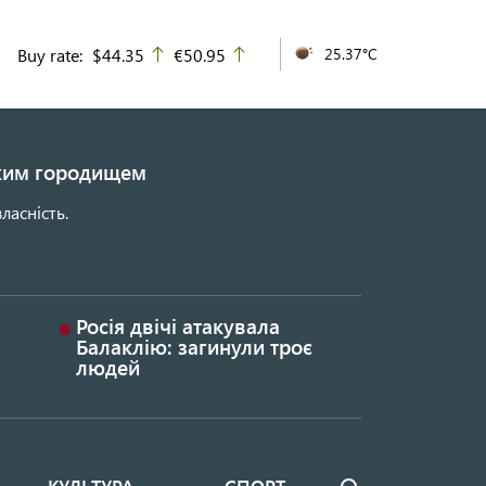
Buy rate:
$44.35
€50.95
25.37°C
up
up
ьким городищем
ласність.
Росія двічі атакувала
Балаклію: загинули троє
людей