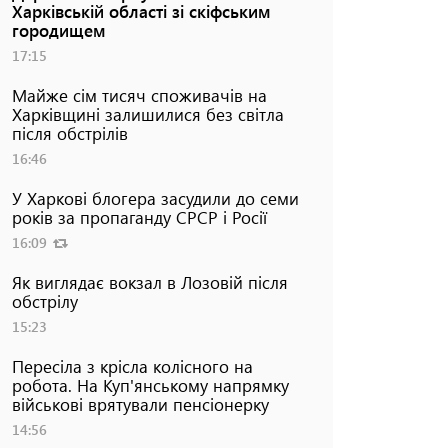
Харківській області зі скіфським
городищем
17:15
Майже сім тисяч споживачів на
Харківщині залишилися без світла
після обстрілів
16:46
У Харкові блогера засудили до семи
років за пропаганду СРСР і Росії
16:09
Як виглядає вокзал в Лозовій після
обстрілу
15:23
Пересіла з крісла колісного на
робота. На Куп'янському напрямку
військові врятували пенсіонерку
14:56