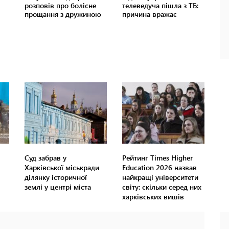
Суд забрав у
Рейтинг Times Higher
Харківської міськради
Education 2026 назвав
ділянку історичної
найкращі університети
землі у центрі міста
світу: скільки серед них
харківських вишів