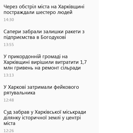
Через обстріл міста на Харківщині
постраждали шестеро людей
14:30
Сапери забрали залишки ракети з
підприємства в Богодухові
13:55
У прикордонній громаді на
Харківщині вирішили витратити 1,7
млн гривень на ремонт сільради
13:13
У Харкові затримали фейкового
рятувальника
12:48
Суд забрав у Харківської міськради
ділянку історичної землі у центрі
міста
12:26