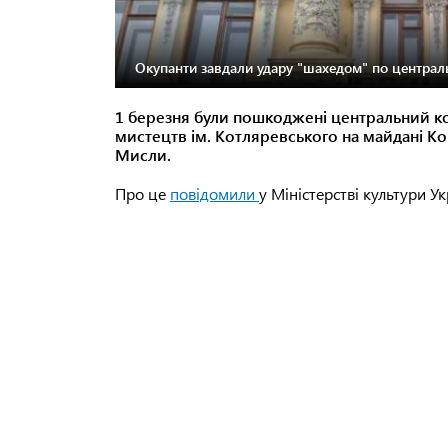
Окупанти завдали удару "шахедом" по централь
1 березня були пошкоджені центральний ко
мистецтв ім. Котляревського на майдані Ко
Мисли.
Про це
повідомили
у Міністерстві культури Ук