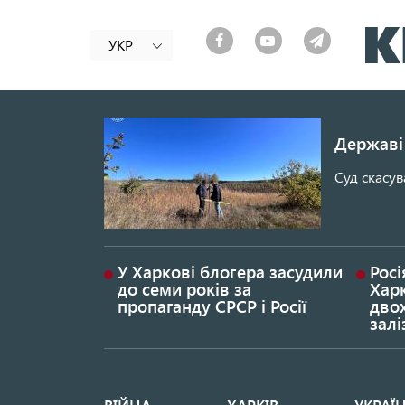
УКР
Державі 
Суд скасув
У Харкові блогера засудили
Росі
до семи років за
Хар
пропаганду СРСР і Росії
дво
залі