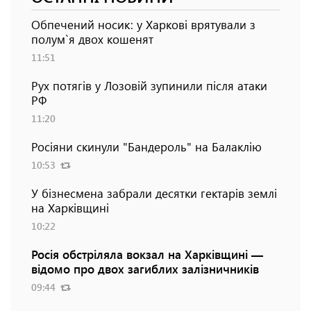
Обпечений носик: у Харкові врятували з
полум`я двох кошенят
11:51
Рух потягів у Лозовій зупинили після атаки
РФ
11:20
Росіяни скинули "Бандероль" на Балаклію
10:53
У бізнесмена забрали десятки гектарів землі
на Харківщині
10:22
Росія обстріляла вокзал на Харківщині —
відомо про двох загиблих залізничників
09:44