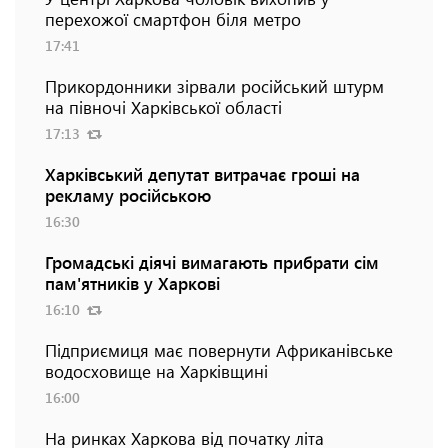
перехожої смартфон біля метро
17:41
Прикордонники зірвали російський штурм
на півночі Харківської області
17:13
Харківський депутат витрачає гроші на
рекламу російською
16:30
Громадські діячі вимагають прибрати сім
пам'ятників у Харкові
16:10
Підприємиця має повернути Африканівське
водосховище на Харківщині
16:00
На ринках Харкова від початку літа