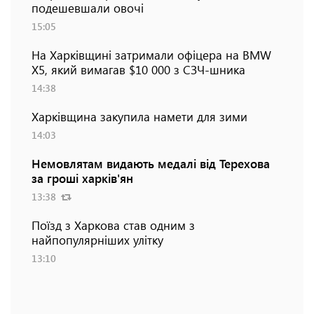
подешевшали овочі
15:05
На Харківщині затримали офіцера на BMW
Х5, який вимагав $10 000 з СЗЧ-шника
14:38
Харківщина закупила намети для зими
14:03
Немовлятам видають медалі від Терехова
за гроші харків'ян
13:38
Поїзд з Харкова став одним з
найпопулярніших улітку
13:10