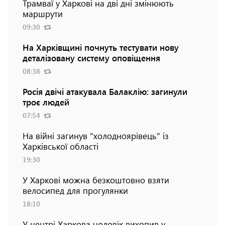
Трамваї у Харкові на дві дні змінюють
маршрути
09:30
На Харківщині почнуть тестувати нову
деталізовану систему оповіщення
08:38
Росія двічі атакувала Балаклію: загинули
троє людей
07:54
На війні загинув "холодноярівець" із
Харківської області
19:30
У Харкові можна безкоштовно взяти
велосипед для прогулянки
18:10
У центрі Харкова чоловік вихопив у