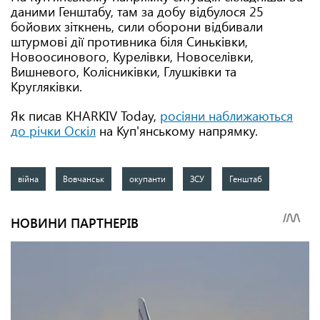
даними Генштабу, там за добу відбулося 25
бойових зіткнень, сили оборони відбивали
штурмові дії противника біля Синьківки,
Новоосинового, Курелівки, Новоселівки,
Вишневого, Колісниківки, Глушківки та
Кругляківки.
Як писав KHARKIV Today,
росіяни наближаються
до річки Оскіл
на Куп'янському напрямку.
війна
Вовчанськ
окупанти
ЗСУ
Генштаб