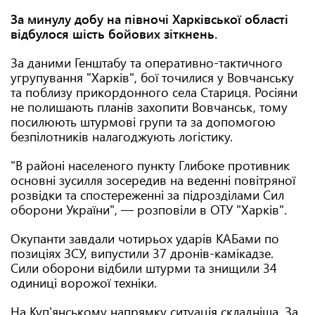
За минулу добу на півночі Харківської області
відбулося шість бойових зіткнень.
За даними Генштабу та оперативно-тактичного
угрупування "Харків", бої точилися у Вовчанську
та поблизу прикордонного села Стариця. Росіяни
не полишають планів захопити Вовчанськ, тому
посилюють штурмові групи та за допомогою
безпілотників налагоджують логістику.
"В районі населеного пункту Глибоке противник
основні зусилля зосередив на веденні повітряної
розвідки та спостереженні за підрозділами Сил
оборони України", — розповіли в ОТУ "Харків".
Окупанти завдали чотирьох ударів КАБами по
позиціях ЗСУ, випустили 37 дронів-камікадзе.
Сили оборони відбили штурми та знищили 34
одиниці ворожої техніки.
На Куп'янському напрямку ситуація складніша. За