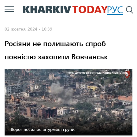
Перейти
РУС
П
до
основного
02 жовтня, 2024 - 10:39
вмісту
Росіяни не полишають спроб
повністю захопити Вовчанськ
Фото: штурмова бригада Нацполіції "Лють".
Ворог посилює штурмові групи.