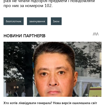
разі не чіпати підозрілі предмети і повідомляти
про них за номером 102.
безпілотник
замінування
Ізюм