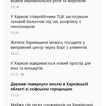
водієм аеромобільної роти та морпіхом
19:30
У Харкові співробітники ТЦК застосували
газовий балончик під час конфлікту з
пенсіонером
19:20
Жителя Харківщини можуть посадити у
виправний центр через борг з аліментів
18:12
У Харкові відкривається новий простір для
кіно та концертів
17:31
Державі повернули землю в Харківській
області зі скіфським городищем
17:15
Майже сім тисяч споживачів на Харківщині