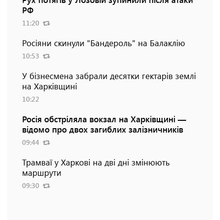
РФ
11:20
Росіяни скинули "Бандероль" на Балаклію
10:53
У бізнесмена забрали десятки гектарів землі
на Харківщині
10:22
Росія обстріляла вокзал на Харківщині —
відомо про двох загиблих залізничників
09:44
Трамваї у Харкові на дві дні змінюють
маршрути
09:30