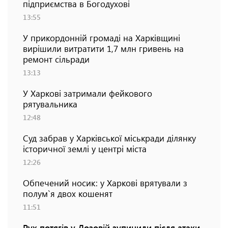
підприємства в Богодухові
13:55
У прикордонній громаді на Харківщині
вирішили витратити 1,7 млн гривень на
ремонт сільради
13:13
У Харкові затримали фейкового
рятувальника
12:48
Суд забрав у Харківської міськради ділянку
історичної землі у центрі міста
12:26
Обпечений носик: у Харкові врятували з
полум`я двох кошенят
11:51
Рух потягів у Лозовій зупинили після атаки