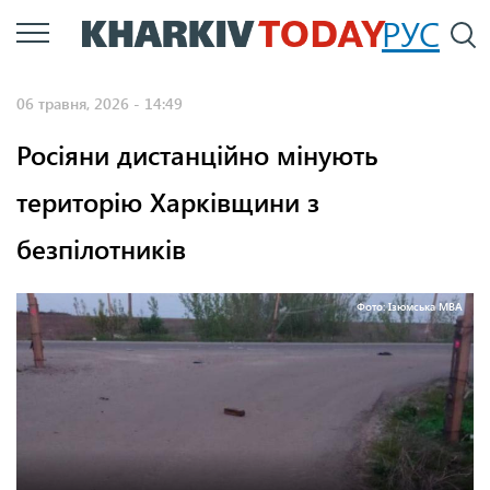
Перейти
РУС
П
до
основного
06 травня, 2026 - 14:49
вмісту
Росіяни дистанційно мінують
територію Харківщини з
безпілотників
Фото: Ізюмська МВА