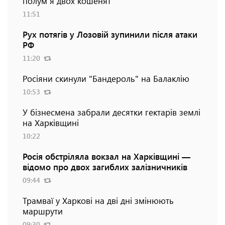
полум`я двох кошенят
11:51
Рух потягів у Лозовій зупинили після атаки
РФ
11:20
Росіяни скинули "Бандероль" на Балаклію
10:53
У бізнесмена забрали десятки гектарів землі
на Харківщині
10:22
Росія обстріляла вокзал на Харківщині —
відомо про двох загиблих залізничників
09:44
Трамваї у Харкові на дві дні змінюють
маршрути
09:30