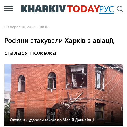
Перейти
РУС
П
до
основного
09 вересня, 2024 - 08:08
вмісту
Росіяни атакували Харків з авіації,
сталася пожежа
Фото: Де у Харкові.
Окупанти ударили також по Малій Данилівці.