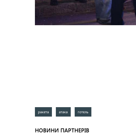
ракета
атака
готель