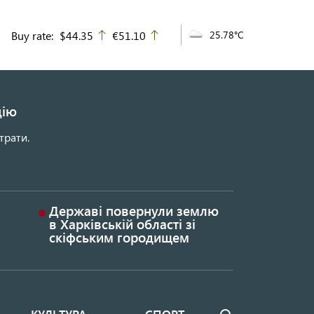
Buy rate:
$44.35
€51.10
25.78°C
up
up
цію
трати.
Державі повернули землю
в Харківській області зі
скіфським городищем