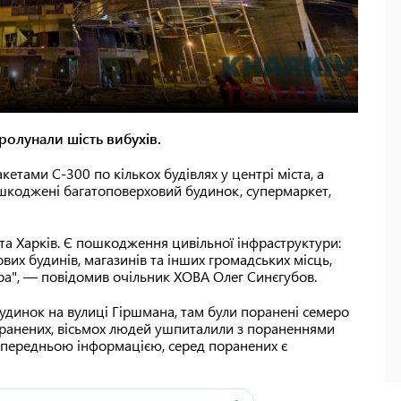
ролунали шість вибухів.
етами С-300 по кількох будівлях у центрі міста, а
пошкоджені багатоповерховий будинок, супермаркет,
та Харків. Є пошкодження цивільної інфраструктури:
вих будинів, магазинів та інших громадських місць,
ра", — повідомив очільник ХОВА Олег Синєгубов.
 будинок на вулиці Гіршмана, там були поранені семеро
поранених, вісьмох людей ушпиталили з пораненнями
попередньою інформацією, серед поранених є