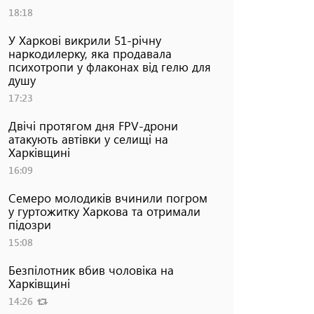
18:18
У Харкові викрили 51-річну
наркодилерку, яка продавала
психотропи у флаконах від гелю для
душу
17:23
Двічі протягом дня FPV-дрони
атакують автівки у селищі на
Харківщині
16:09
Семеро молодиків вчинили погром
у гуртожитку Харкова та отримали
підозри
15:08
Безпілотник вбив чоловіка на
Харківщині
14:26