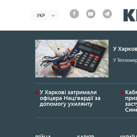
УКР
У Харков
У Тепломер
У Харкові затримали
Каб
офіцера Нацгвардії за
при
допомогу ухилянту
заст
Син