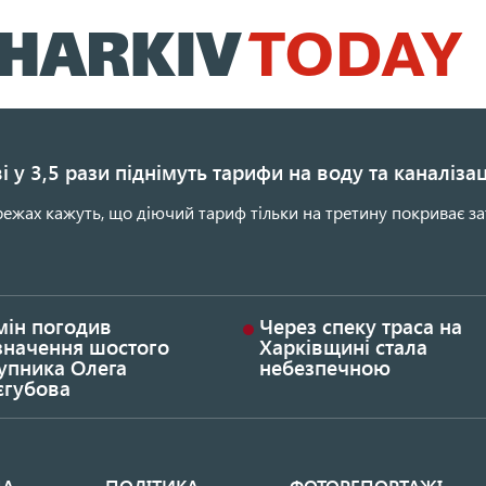
Перейти
до
основного
вмісту
і у 3,5 рази піднімуть тарифи на воду та каналіза
ежах кажуть, що діючий тариф тільки на третину покриває за
мін погодив
Через спеку траса на
значення шостого
Харківщині стала
упника Олега
небезпечною
єгубова