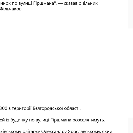
инок по вулиці Гіршмана", — сказав очільник
Фільчаков.
00 з території Бєлгородської області.
ей із будинку по вулиці Гіршмана розселятимуть.
рківському олігарху Олександру Ярославському, який