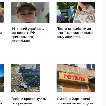
Росіяни продовжують
У місті на Харківщині
 є
тероризувати
облаштують житло для