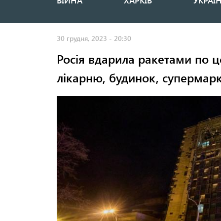
ВІЙНА
ХАРКІВ
УКРАЇ
Основная
навигация
30 грудня, 2023 - 20:30
Росія вдарила ракетами по 
лікарню, будинок, супермарк