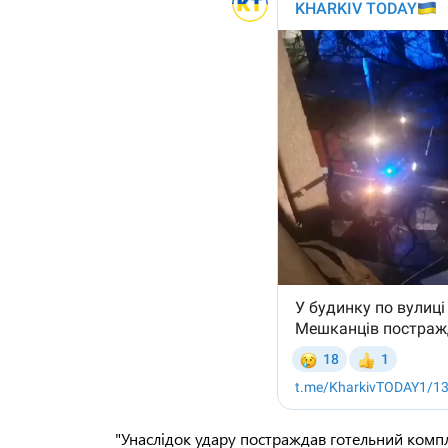
"Унаслідок удару постраждав готельний компле