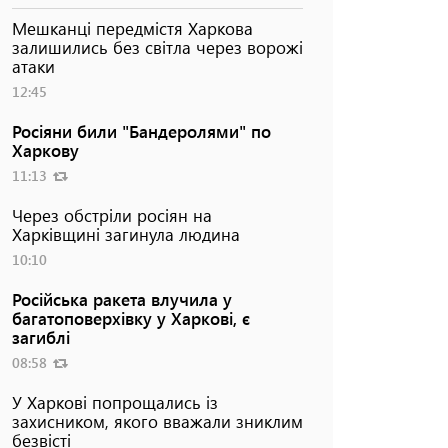
Мешканці передмістя Харкова
залишились без світла через ворожі
Фото: Ігор Клименко/МВС
атаки
12:45
Росіяни били "Бандеролями" по
Харкову
11:13
Через обстріли росіян на
Харківщині загинула людина
10:10
Російська ракета влучила у
багатоповерхівку у Харкові, є
загиблі
08:58
У Харкові попрощались із
захисником, якого вважали зниклим
безвісті