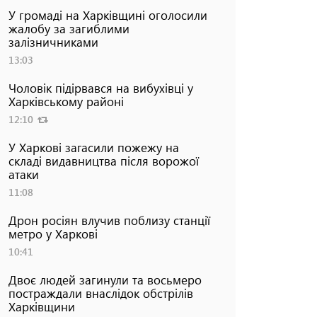
У громаді на Харківщині оголосили
жалобу за загиблими
залізничниками
13:03
Чоловік підірвався на вибухівці у
Харківському районі
12:10
У Харкові загасили пожежу на
складі видавництва після ворожої
атаки
11:08
Дрон росіян влучив поблизу станції
метро у Харкові
10:41
Двоє людей загинули та восьмеро
постраждали внаслідок обстрілів
Харківщини