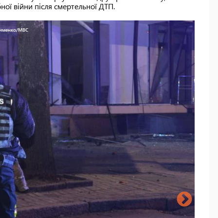
бної війни після смертельної ДТП.
лименко/МВС