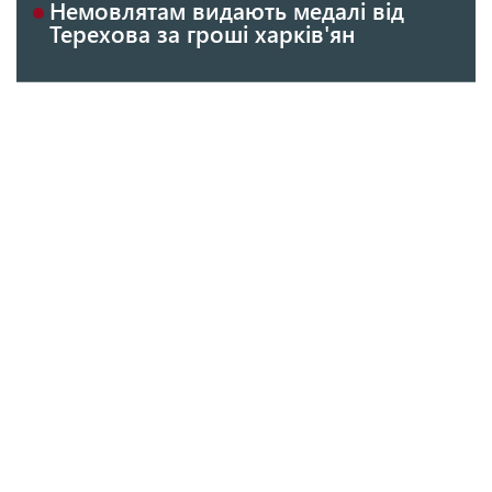
Немовлятам видають медалі від
Терехова за гроші харків'ян