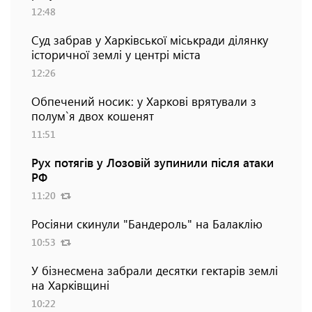
12:48
Суд забрав у Харківської міськради ділянку
історичної землі у центрі міста
12:26
Обпечений носик: у Харкові врятували з
полум`я двох кошенят
11:51
Рух потягів у Лозовій зупинили після атаки
РФ
11:20
Росіяни скинули "Бандероль" на Балаклію
10:53
У бізнесмена забрали десятки гектарів землі
на Харківщині
10:22