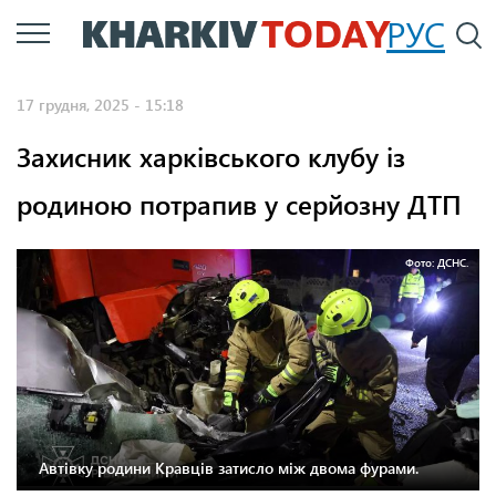
Перейти
РУС
П
до
основного
17 грудня, 2025 - 15:18
вмісту
Захисник харківського клубу із
родиною потрапив у серйозну ДТП
Фото: ДСНС.
Автівку родини Кравців затисло між двома фурами.