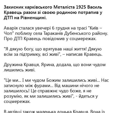
Захисник харківського Металіста 1925 Василь
Кравець разом зі своєю родиною потрапив у
ДТП на Рівненщині.
Аварія сталася увечері 6 грудня на трасі "Київ –
Чоп" поблизу села Тараканів Дубенського району.
Про ДТП Кравець повідомив у соцмережах.
"Я дякую богу, що врятував наші життя! Дякую
всім за підтримку, всі живі", – написав Кравець.
Дружина Кравця, Ярина, додала, що вони чудом
лишились живі.
"Це ми... І ми чудом Божим залишились живі... Нас
затиснуло між фурами... Від машини нічого не
залишилось! Це справжнє чудо боже, я не
розумію, як ми залишились живі", - йдеться у
соцмережах.
В автівці також маленька донька Кравця. Вона із