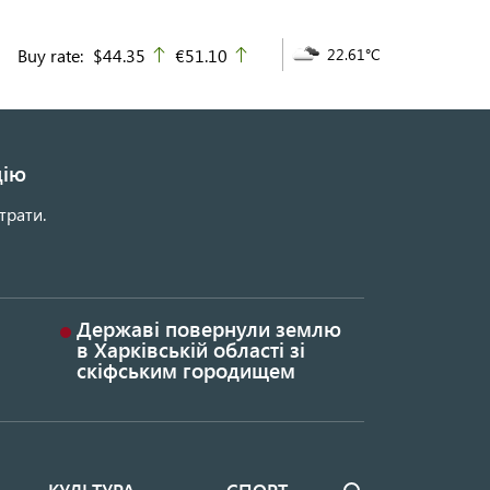
Buy rate:
$44.35
€51.10
22.61°C
up
up
цію
трати.
Державі повернули землю
в Харківській області зі
скіфським городищем