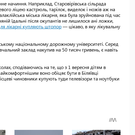
не начиння. Наприклад, Старовірівська сільрада
вого ліцею кастрюль, тарілок, виделок і ножів аж на
лаклійська міська лікарня, яка була зруйнована під час
рняній їдальні після окупантів не лишилося ані ложки,
ля лікарні купляють штопор
— цікаво, в яку лікувальну
вському національному дорожному університеті. Серед
вчальний заклад накупив на 50 тисяч гривень, є навіть
лах, сподіваючись на те, що з 1 вересня дітям в
 Найкомфортнішим воно обіцяє бути в Біляївці
 місцеві чиновники купують туди телевізори та ноутбуки