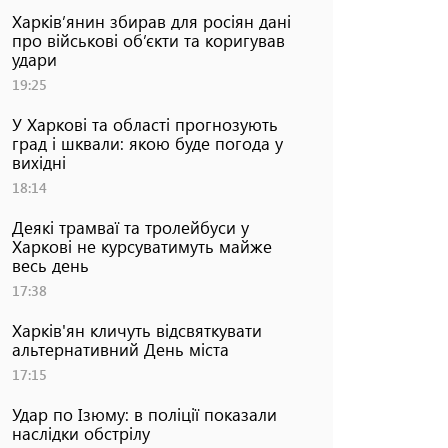
Харків’янин збирав для росіян дані
про військові об’єкти та коригував
удари
19:25
У Харкові та області прогнозують
град і шквали: якою буде погода у
вихідні
18:14
Деякі трамваї та тролейбуси у
Харкові не курсуватимуть майже
весь день
17:38
Харків'ян кличуть відсвяткувати
альтернативний День міста
17:15
Удар по Ізюму: в поліції показали
наслідки обстрілу