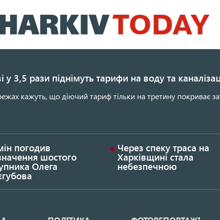
Перейти
до
основного
вмісту
і у 3,5 рази піднімуть тарифи на воду та каналіза
ежах кажуть, що діючий тариф тільки на третину покриває за
мін погодив
Через спеку траса на
значення шостого
Харківщині стала
упника Олега
небезпечною
єгубова