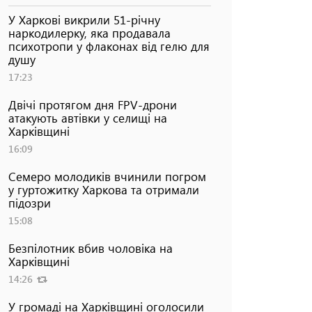
У Харкові викрили 51-річну
наркодилерку, яка продавала
психотропи у флаконах від гелю для
душу
17:23
Двічі протягом дня FPV-дрони
атакують автівки у селищі на
Харківщині
16:09
Семеро молодиків вчинили погром
у гуртожитку Харкова та отримали
підозри
15:08
Безпілотник вбив чоловіка на
Харківщині
14:26
У громаді на Харківщині оголосили