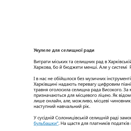
Укулеле для селищної ради
Витрати міських та селищних рад в Харківській 
Харкова, бо й бюджети менші. Але у системі P
І в нас не обійшлося без музичних інструменті
Харківщині надають перевагу цифровим піанін
травня оголосила селищна рада Високого. За 
призначаються для місцевого ліцею. Як відом
лише онлайн, але, можливо, місцеві чиновник
наступний навчальний рік.
У сусідній Солоницівській селищній раді за
бульбашки"
. На щастя для платників податкі