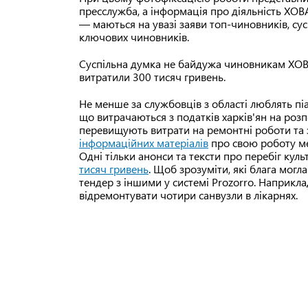
пресслужба, а інформація про діяльність ХОВ
— маються на увазі заяви топ-чиновників, су
ключових чиновників.
Суспільна думка не байдужа чиновникам ХО
витратили 300 тисяч гривень.
Не менше за службовців з області люблять піа
що витрачаються з податків харків'ян на розп
перевищують витрати на ремонтні роботи та 
інформаційних матеріалів
про свою роботу ме
Одні тільки анонси та тексти про перебіг кул
тисяч гривень
. Щоб зрозуміти, які блага могл
тендер з іншими у системі Prozorro. Наприкла
відремонтувати чотири санвузли в лікарнях.