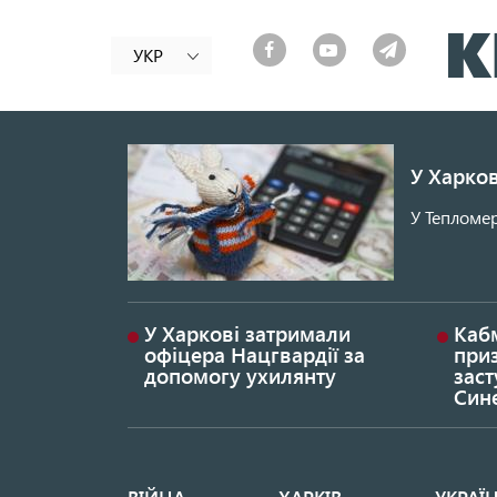
УКР
У Харков
У Тепломер
У Харкові затримали
Каб
офіцера Нацгвардії за
при
допомогу ухилянту
заст
Син