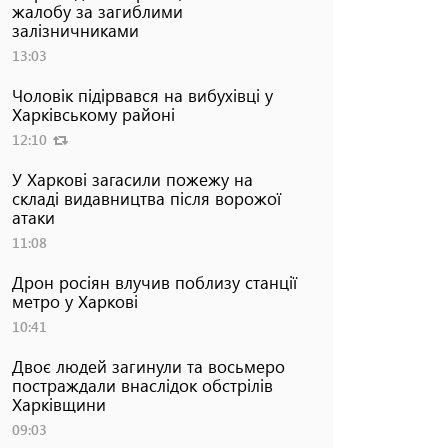
жалобу за загиблими
залізничниками
13:03
Чоловік підірвався на вибухівці у
Харківському районі
12:10
У Харкові загасили пожежу на
складі видавництва після ворожої
атаки
11:08
Дрон росіян влучив поблизу станції
метро у Харкові
10:41
Двоє людей загинули та восьмеро
постраждали внаслідок обстрілів
Харківщини
09:03