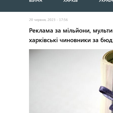
ВІЙНА
ХАРКІВ
УКРАЇ
Основная
навигация
20 червня, 2023 - 17:56
Реклама за мільйони, мульти
харківські чиновники за бюд