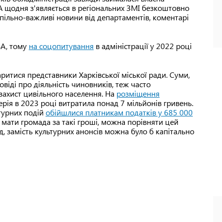
А щодня з'являється в регіональних ЗМІ безкоштовно
спільно-важливі новини від департаментів, коментарі
ВА, тому
на соцопитування
в адміністрації у 2022 році
ритися представники Харківської міської ради. Суми,
овіді про діяльність чиновників, теж часто
захист цивільного населення. На
розміщення
рія в 2023 році витратила понад 7 мільйонів гривень.
ьтурних подій
обійшлися платникам податків у 685 000
а мати громада за такі гроші, можна порівняти цей
д, замість культурних анонсів можна було б капітально