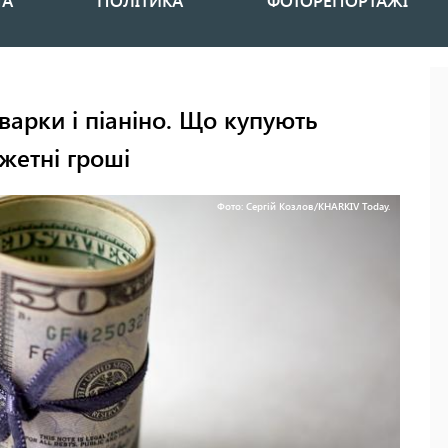
НА
ПОЛІТИКА
ФОТОРЕПОРТАЖІ
варки і піаніно. Що купують
жетні гроші
Фото: Сергій Козлов/KHARKIV Today.