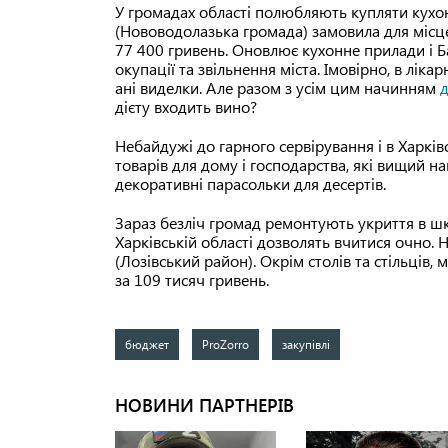
У громадах області полюбляють купляти кухон
(Нововодолазька громада) замовила для місце
77 400 гривень. Оновлює кухонне прилади і Ба
окупації та звільнення міста. Імовірно, в ліка
ані виделки. Але разом з усім цим начинням
д
дієту входить вино?
Небайдужі до гарного сервірування і в Харкі
товарів для дому і господарства, які вищий на
декоративні парасольки для десертів.
Зараз безліч громад ремонтують укриття в шко
Харківській області дозволять вчитися очно.
(Лозівський район). Окрім столів та стільців,
за 109 тисяч гривень.
бюджет
ProZorro
закупівлі