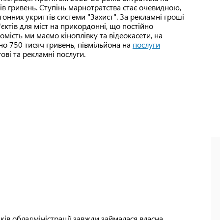
ів гривень. Ступінь марнотратства стає очевидною,
тонних укриттів системи "Захист". За рекламні гроші
єктів для міст на прикордонні, що постійно
мість ми маємо кіноплівку та відеокасети, на
о 750 тисяч гривень, півмільйона на
послуги
ві та рекламні послуги.
ів обладміністрації завжди займалася власна