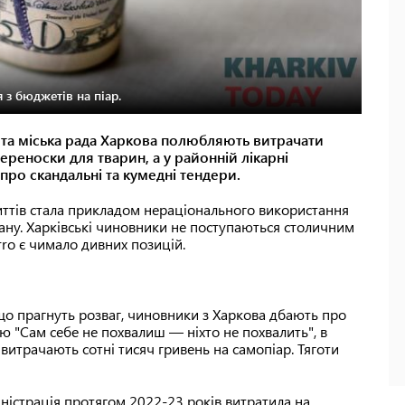
 з бюджетів на піар.
я та міська рада Харкова полюбляють витрачати
ереноски для тварин, а у районній лікарні
ро скандальні та кумедні тендери.
риттів стала прикладом нераціонального використання
ану. Харківські чиновники не поступаються столичним
rro є чимало дивних позицій.
 що прагнуть розваг, чиновники з Харкова дбають про
ю "Сам себе не похвалиш — ніхто не похвалить", в
і витрачають сотні тисяч гривень на самопіар. Тяготи
іністрація протягом 2022-23 років витратила на