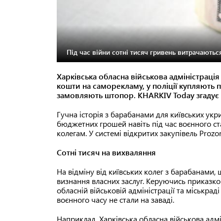
Під час війни сотні тисяч гривень витрачаються
Харківська обласна військова адміністраці
кошти на саморекламу, у поліції купляють п
замовляють штопор. KHARKIV Today згадує п
Гучна історія з барабанами для київських ук
бюджетних грошей навіть під час воєнного ст
колегам. У системі відкритих закупівель Prozo
Сотні тисяч на вихваляння
На відміну від київських колег з барабанами,
визнання власних заслуг. Керуючись приказко
обласній військовій адміністрації та міськрад
воєнного часу не стали на заваді.
Наприклад, Харківська обласна військова адм