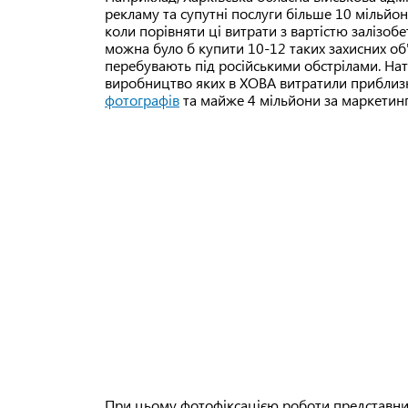
рекламу та супутні послуги більше 10 мільйон
коли порівняти ці витрати з вартістю залізобе
можна було б купити 10-12 таких захисних об'
перебувають під російськими обстрілами. Нато
виробництво яких в ХОВА витратили приблизн
фотографів
та майже 4 мільйони за маркетинго
При цьому фотофіксацією роботи представник