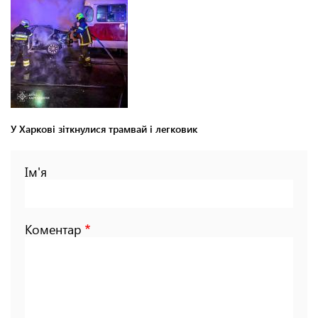
У Харкові зіткнулися трамвай і легковик
Ім'я
Коментар