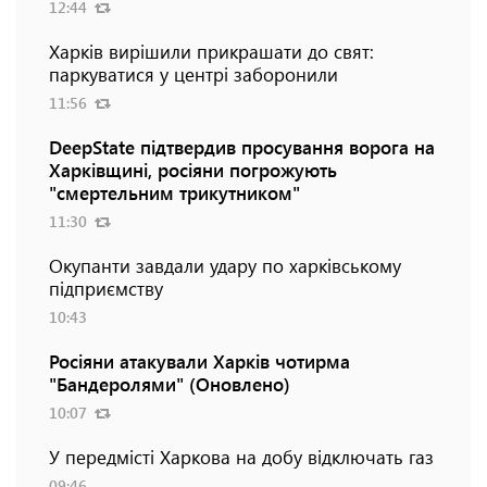
12:44
Харків вирішили прикрашати до свят:
паркуватися у центрі заборонили
11:56
DeepState підтвердив просування ворога на
Харківщині, росіяни погрожують
"смертельним трикутником"
11:30
Окупанти завдали удару по харківському
підприємству
10:43
Росіяни атакували Харків чотирма
"Бандеролями" (Оновлено)
10:07
У передмісті Харкова на добу відключать газ
09:46