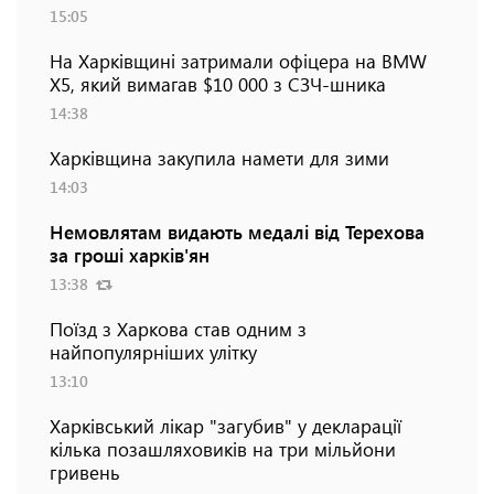
15:05
На Харківщині затримали офіцера на BMW
Х5, який вимагав $10 000 з СЗЧ-шника
14:38
Харківщина закупила намети для зими
14:03
Немовлятам видають медалі від Терехова
за гроші харків'ян
13:38
Поїзд з Харкова став одним з
найпопулярніших улітку
13:10
Харківський лікар "загубив" у декларації
кілька позашляховиків на три мільйони
гривень