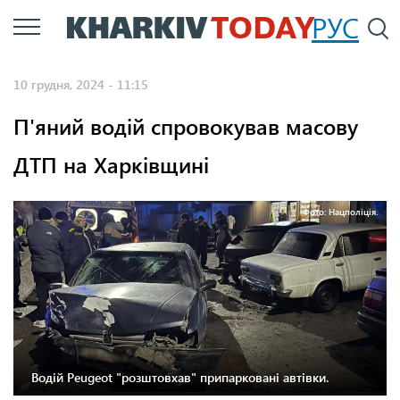
Перейти
РУС
П
до
основного
10 грудня, 2024 - 11:15
вмісту
П'яний водій спровокував масову
ДТП на Харківщині
Фото: Нацполіція.
Водій Peugeot "розштовхав" припарковані автівки.