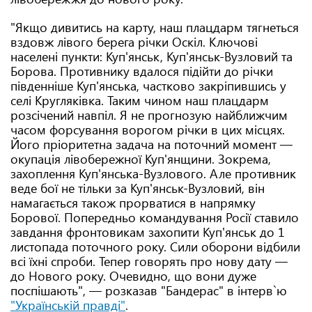
"Якщо дивитись на карту, наш плацдарм тягнеться
вздовж лівого берега річки Оскіл. Ключові
населені пункти: Куп'янськ, Куп'янськ-Вузловий та
Борова. Противнику вдалося підійти до річки
південніше Куп'янська, частково закріпившись у
селі Кругляківка. Таким чином наш плацдарм
розсічений навпіл. Я не прогнозую найближчим
часом форсування ворогом річки в цих місцях.
Його пріоритетна задача на поточний момент —
окупація лівобережної Куп'янщини. Зокрема,
захоплення Куп'янська-Вузлового. Але противник
веде бої не тільки за Куп'янськ-Вузловий, він
намагається також прорватися в напрямку
Борової. Попередньо командування Росії ставило
завдання фронтовикам захопити Куп'янськ до 1
листопада поточного року. Сили оборони відбили
всі їхні спроби. Тепер говорять про нову дату —
до Нового року. Очевидно, що вони дуже
поспішають", — розказав "Бандерас" в інтерв`ю
"Українській правді"
.