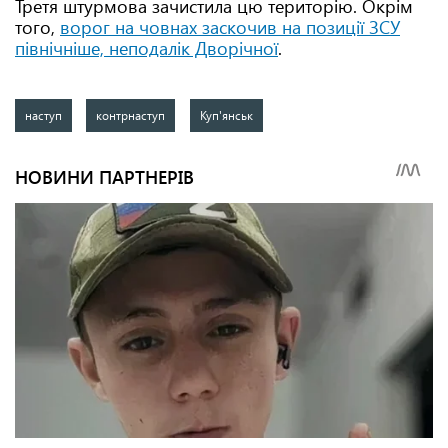
Третя штурмова зачистила цю територію. Окрім
того,
ворог на човнах заскочив на позиції ЗСУ
північніше, неподалік Дворічної
.
наступ
контрнаступ
Куп'янськ