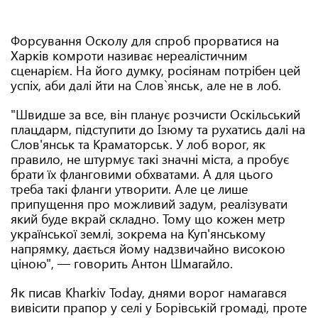
Форсування Осколу для спроб прорватися на
Харків комроти називає нереалістичним
сценарієм. На його думку, росіянам потрібен цей
успіх, аби далі йти на Слов`янськ, але не в лоб.
"Швидше за все, він планує розчисти Оскільський
плацдарм, підступити до Ізюму та рухатись далі на
Слов'янськ та Краматорськ. У лоб ворог, як
правило, не штурмує такі значні міста, а пробує
брати їх фланговими обхватами. А для цього
треба такі фланги утворити. Але це лише
припущення про можливий задум, реалізувати
який буде вкрай складно. Тому що кожен метр
української землі, зокрема на Куп'янському
напрямку, дається йому надзвичайно високою
ціною", — говорить Антон Шмагайло.
Як писав Kharkiv Today, днями ворог намагався
вивісити прапор у селі у Борівській громаді, проте