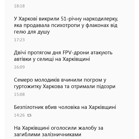
18:18
У Харкові викрили 51-річну наркодилерку,
яка продавала психотропи у флаконах від
гелю для душу
17:23
Двічі протягом дня FPV-дрони атакують
автівки у селищі на Харківщині
16:09
Семеро молодиків вчинили погром у
гуртожитку Харкова та отримали підозри
15:08
Безпілотник вбив чоловіка на Харківщині
14:26
На Харківщині оголосили жалобу за
загиблими залізничниками