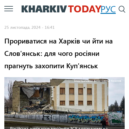
Перейти
РУС
П
до
основного
25 листопада, 2024 - 16:41
вмісту
Прориватися на Харків чи йти на
Слов'янськ: для чого росіяни
прагнуть захопити Куп'янськ
Ілюстративне фото: Сергій Козлов.
Російська армія хоче витіснити ЗСУ з плацдарму на