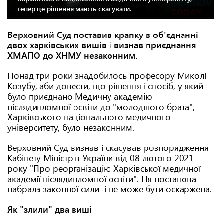
тепер це рішення мають скасувати.
Верховний Суд поставив крапку в об'єднанні
двох харківських вишів і визнав приєднання
ХМАПО до ХНМУ незаконним.
Понад три роки знадобилось професору Миколі
Козубу, аби довести, що рішення і спосіб, у який
було приєднано Медичну академію
післядипломної освіти до "молодшого брата",
Харківського національного медичного
університету, було незаконним.
Верховний Суд визнав і скасував розпорядження
Кабінету Міністрів України від 08 лютого 2021
року "Про реорганізацію Харківської медичної
академії післядипломної освіти". Ця постанова
набрала законної сили і не може бути оскаржена.
Як "злили" два виші