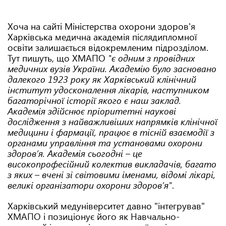
Хоча на сайті Міністерства охорони здоров'я
Харківська медична академія післядипломної
освіти залишається відокремленим підрозділом.
Тут пишуть, що ХМАПО
"є одним з провідних
медичних вузів України. Академію було засновано
далекого 1923 року як Харківський клінічний
інститут удосконалення лікарів, наступником
багаторічної історії якого є наш заклад.
Академія здійснює пріоритетні наукові
дослідження з найважливіших напрямків клінічної
медицини і фармації, працює в тісній взаємодії з
органами управління та установами охорони
здоров’я. Академія сьогодні – це
високопрофесійний колектив викладачів, багато
з яких – вчені зі світовими іменами, відомі лікарі,
великі організатори охорони здоров’я"
.
Харківський медуніверситет давно "інтегрував"
ХМАПО і позиціонує його як Навчально-