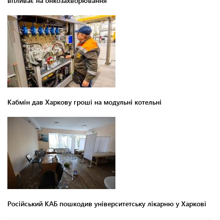
впливає на онкозахворювання
Кабмін дав Харкову гроші на модульні котельні
Російський КАБ пошкодив університетську лікарню у Харкові