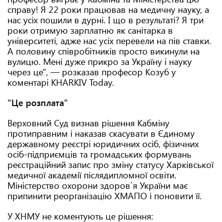
справу! Я 22 роки працював на медичну науку, а
нас усіх пошили в дурні. І що в результаті? Я три
роки отримую зарплатню як санітарка в
університеті, адже нас усіх перевели на пів ставки.
А половину співробітників просто викинули на
вулицю. Мені дуже прикро за Україну і науку
через це", — розказав професор Козуб у
коментарі KHARKIV Today.
"Це розплата"
Верховний Суд визнав рішення Кабміну
протиправним і наказав скасувати в Єдиному
державному реєстрі юридичних осіб, фізичних
осіб-підприємців та громадських формувань
реєстраційний запис про зміну статусу Харківської
медичної академії післядипломної освіти.
Міністерство охорони здоров`я України має
припинити реорганізацію ХМАПО і поновити її.
У ХНМУ не коментують це рішення: