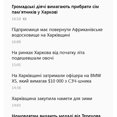
Громадські діячі вимагають прибрати сім
пам'ятників у Харкові
16:10
Підприємиця має повернути Африканівське
водосховище на Харківщині
16:00
На ринках Харкова від початку літа
подешевшали овочі
15:05
На Харківщині затримали офіцера на BMW
Х5, який вимагав $10 000 з СЗЧ-шника
14:38
Харківщина закупила намети для зими
14:03
Немовлятам видають медалі від Терехова