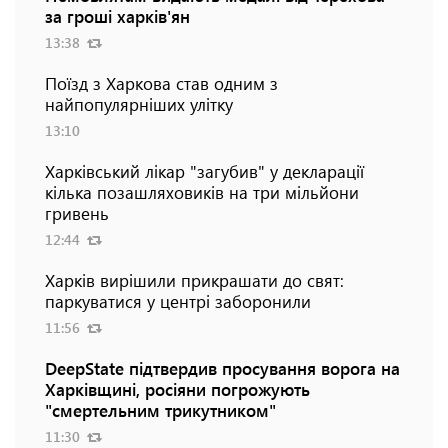
за гроші харків'ян
13:38
Поїзд з Харкова став одним з
найпопулярніших улітку
13:10
Харківський лікар "загубив" у декларації
кілька позашляховиків на три мільйони
гривень
12:44
Харків вирішили прикрашати до свят:
паркуватися у центрі заборонили
11:56
DeepState підтвердив просування ворога на
Харківщині, росіяни погрожують
"смертельним трикутником"
11:30