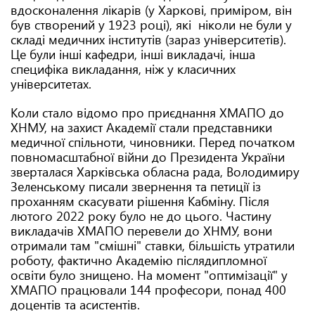
вдосконалення лікарів (у Харкові, приміром, він
був створений у 1923 році), які ніколи не були у
складі медичних інститутів (зараз університетів).
Це були інші кафедри, інші викладачі, інша
специфіка викладання, ніж у класичних
університетах.
Коли стало відомо про приєднання ХМАПО до
ХНМУ, на захист Академії стали представники
медичної спільноти, чиновники. Перед початком
повномасштабної війни до Президента України
зверталася Харківська обласна рада, Володимиру
Зеленському писали звернення та петиції із
проханням скасувати рішення Кабміну. Після
лютого 2022 року було не до цього. Частину
викладачів ХМАПО перевели до ХНМУ, вони
отримали там "смішні" ставки, більшість утратили
роботу, фактично Академію післядипломної
освіти було знищено. На момент "оптимізації" у
ХМАПО працювали 144 професори, понад 400
доцентів та асистентів.