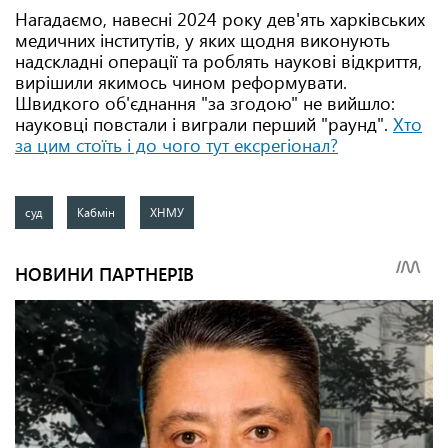
Нагадаємо, навесні 2024 року дев'ять харківських
медичних інститутів, у яких щодня виконують
надскладні операції та роблять наукові відкриття,
вирішили якимось чином реформувати.
Швидкого об'єднання "за згодою" не вийшло:
науковці повстали і виграли перший "раунд".
Хто
за цим стоїть і до чого тут ексрегіонал?
суд
Кабмін
ХНМУ