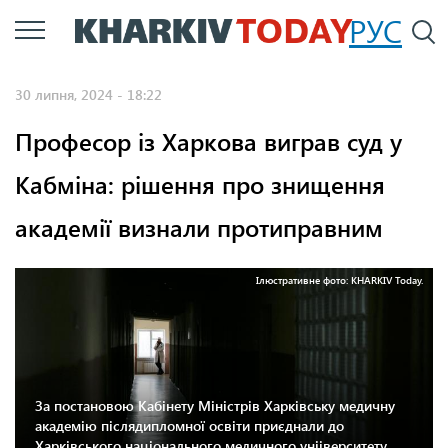
Перейти
РУС
П
до
основного
30 липня, 2024 - 18:22
вмісту
Професор із Харкова виграв суд у
Кабміна: рішення про знищення
академії визнали протиправним
Ілюстративне фото: KHARKIV Today.
За постановою Кабінету Міністрів Харківську медичну
академію післядипломної освіти приєднали до
Харківського національного медичного унііверситету,