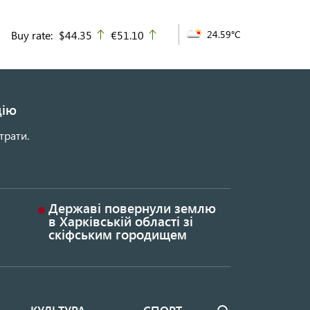
Buy rate:
$44.35
€51.10
24.59°C
up
up
цію
трати.
Державі повернули землю
в Харківській області зі
скіфським городищем