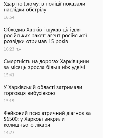
Удар по Ізюму: в поліції показали
наслідки обстрілу
16:54
Обходив Харків і шукав цілі для
російських ракет: агент російської
розвідки отримав 15 років
16:23
Смертність на дорогах Харківщини
за місяць зросла більш ніж удвічі
15:41
У Харківській області затримали
торговця вибухівкою
15:19
Фейковий психіатричний діагноз за
$6500: у Харкові викрили
колишнього лікаря
14:27