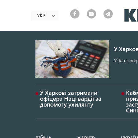
УКР
У Харков
У Тепломер
У Харкові затримали
Каб
офіцера Нацгвардії за
при
допомогу ухилянту
заст
Син