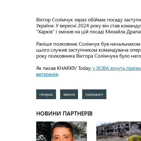
Віктор Солімчук зараз обіймає посаду засту
України. У вересні 2024 року він став коман
“Харків” і змінив на цій посаді Михайла Драпа
Раніше полковник Солімчук був начальником 
цього служив заступником командувача опера
року полковника Віктора Солімчука було наг
Як писав KHARKIV Today,
у ХОВА хочуть призн
ветеранів
.
генерал
звання
президент