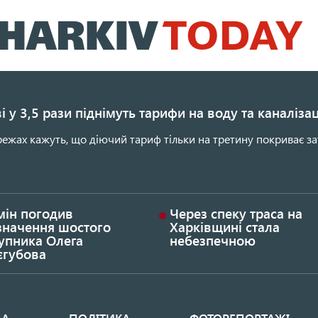
Перейти
до
основного
вмісту
і у 3,5 рази піднімуть тарифи на воду та каналіза
ежах кажуть, що діючий тариф тільки на третину покриває за
мін погодив
Через спеку траса на
значення шостого
Харківщині стала
упника Олега
небезпечною
єгубова