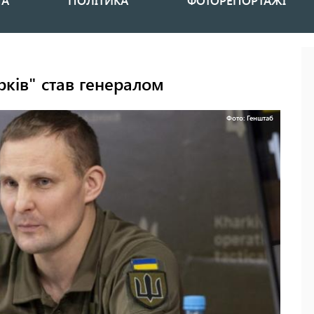
НА
ПОЛІТИКА
ФОТОРЕПОРТАЖІ
ків" став генералом
Фото: Генштаб