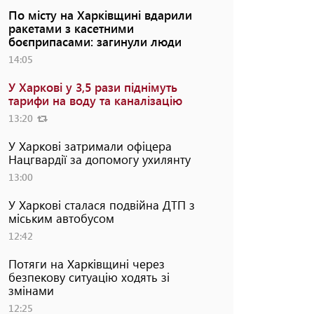
По місту на Харківщині вдарили
ракетами з касетними
боєприпасами: загинули люди
14:05
У Харкові у 3,5 рази піднімуть
тарифи на воду та каналізацію
13:20
У Харкові затримали офіцера
Нацгвардії за допомогу ухилянту
13:00
У Харкові сталася подвійна ДТП з
міським автобусом
12:42
Потяги на Харківщині через
безпекову ситуацію ходять зі
змінами
12:25