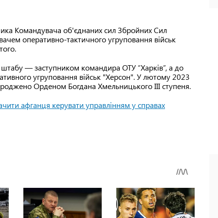
пника Командувача об'єднаних сил Збройних Сил
дувачем оперативно-тактичного угруповання військ
того.
штабу — заступником командира ОТУ “Харків”, а до
тивного угруповання військ "Херсон". У лютому 2023
ороджено Орденом Богдана Хмельницького III ступеня.
ачити афганця керувати управлінням у справах