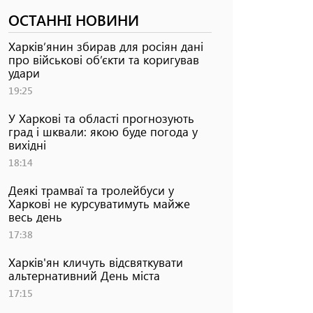
ОСТАННІ НОВИНИ
Харків’янин збирав для росіян дані
про військові об’єкти та коригував
удари
19:25
У Харкові та області прогнозують
град і шквали: якою буде погода у
вихідні
18:14
Деякі трамваї та тролейбуси у
Харкові не курсуватимуть майже
весь день
17:38
Харків'ян кличуть відсвяткувати
альтернативний День міста
17:15