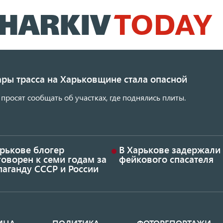
Перейти
к
основному
содержанию
ары трасса на Харьковщине стала опасной
просят сообщать об участках, где поднялись плиты.
арькове блогер
В Харькове задержали
оворен к семи годам за
фейкового спасателя
аганду СССР и России