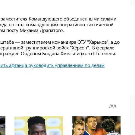
ь заместителя Командующего объединенными силами
года он стал командующим оперативно-тактической
том посту Михаила Драпатого.
штаба — заместителем командира ОТУ "Харьков", а до
еративной группировкой войск "Херсон". В феврале
гражден Орденом Богдана Хмельницкого III степени.
чить афганца руководить управлением по делам