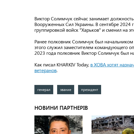
Виктор Солимчук сейчас занимает должност
Вооруженных Сил Украины. В сентябре 2024 
группировкой войск "Харьков" и сменил на э
Ранее полковник Солимчук был начальником 
этого служил заместителем командующего оп
2023 года полковник Виктор Солимчук был на
Как писал KHARKIV Today,
в ХОВА хотят назна
ветеранов
.
генерал
звание
президент