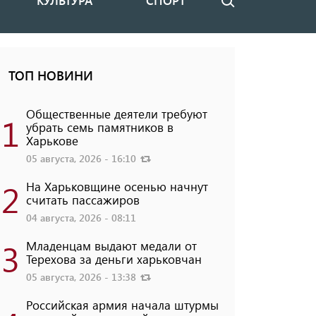
КУЛЬТУРА
СПОРТ
Поиск
ТОП НОВИНИ
Общественные деятели требуют
1
убрать семь памятников в
Харькове
05 августа, 2026 - 16:10
2
На Харьковщине осенью начнут
считать пассажиров
04 августа, 2026 - 08:11
3
Младенцам выдают медали от
Терехова за деньги харьковчан
05 августа, 2026 - 13:38
Российская армия начала штурмы