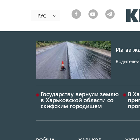
РУС
Из-за ж
Водителей 
Государству вернули землю
В Х
в Харьковской области со
приг
скифским городищем
проп