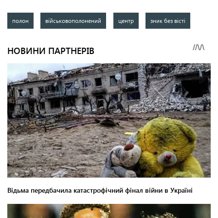
полон
військовополонений
центр
зник без вісті