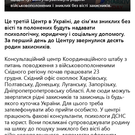
військовополонених і зниклих без вісті захисників.
Це третій Центр в Україні, де сім'ям зниклих без
вісті та полонених будуть надавати
психологічну, юридичну і соціальну допомогу.
За перший день до Центру звернулися десять
родин захисників.
Консультаційний центр Координаційного штабу з
питань поводження з військовополоненими
Східного регіону почав працювати 23
грудня. Східний офіс охоплює Харківську,
Полтавську, Донецьку, Луганську, Запорізьку,
Дніпропетропетровську області. Але сюди можуть
звертатися рідні захисників та захисниць із будь-
якого куточка України. Для цього треба
зателефонувати або прийти особисто. У центрі
працюють фахові консультанти, психологи ДСНС
та юрист. Вони покликані супроводжувати родину
на шляху до пошуку зниклого без вісті або
військовополоненого, допомогти оформити