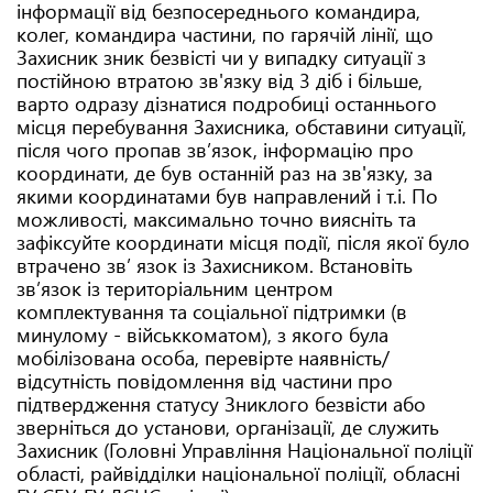
інформації від безпосереднього командира,
колег, командира частини, по гарячій лінії, що
Захисник зник безвісті чи у випадку ситуації з
постійною втратою зв'язку від 3 діб і більше,
варто одразу дізнатися подробиці останнього
місця перебування Захисника, обставини ситуації,
після чого пропав зв’язок, інформацію про
координати, де був останній раз на зв'язку, за
якими координатами був направлений і т.і. По
можливості, максимально точно виясніть та
зафіксуйте координати місця події, після якої було
втрачено зв’ язок із Захисником. Встановіть
зв’язок із територіальним центром
комплектування та соціальної підтримки (в
минулому - військкоматом), з якого була
мобілізована особа, перевірте наявність/
відсутність повідомлення від частини про
підтвердження статусу Зниклого безвісти або
зверніться до установи, організації, де служить
Захисник (Головні Управління Національної поліції
області, райвідділки національної поліції, обласні