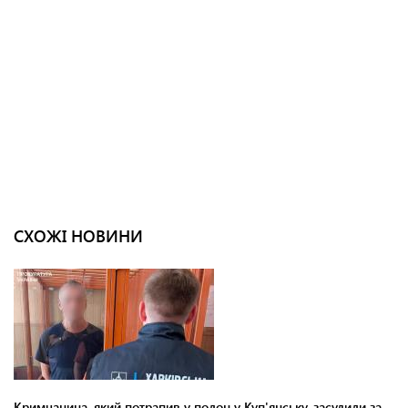
СХОЖІ НОВИНИ
Кримчанина, який потрапив у полон у Куп'янську, засудили за