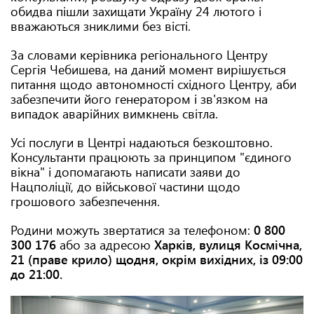
обидва пішли захищати Україну 24 лютого і
вважаються зниклими без вісті.
За словами керівника регіонального Центру
Сергія Чебишева, на даний момент вирішується
питання щодо автономності східного Центру, аби
забезпечити його генератором і зв'язком на
випадок аварійних вимкнень світла.
Усі послуги в Центрі надаються безкоштовно.
Консультанти працюють за принципом "єдиного
вікна" і допомагають написати заяви до
Нацполіції, до військової частини щодо
грошового забезпечення.
Родини можуть звертатися за телефоном:
0 800
300 176
або за адресою
Харків,
вулиця Космічна,
21 (праве крило) щодня, окрім вихідних, із 09:00
до 21:00.