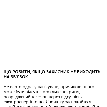
ЩО РОБИТИ, ЯКЩО ЗАХИСНИК НЕ ВИХОДИТЬ
НА ЗВ'ЯЗОК
Не варто одразу панікувати, причиною цього
може бути відсутнє мобільне покриття,
розряджений телефон через відсутність
електроенергії тощо. Спочатку заспокойтеся і
з’ясуйте всі обставини. У першу чергу спробуйте