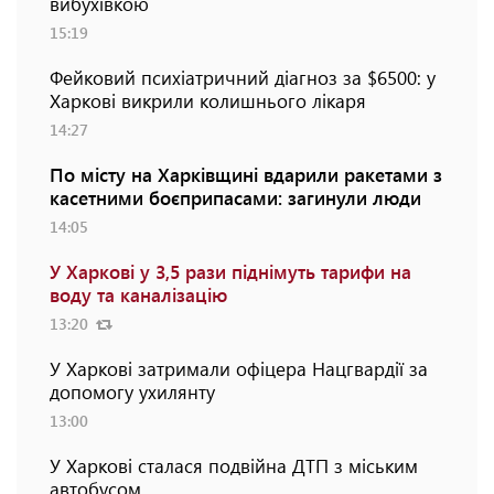
вибухівкою
15:19
Фейковий психіатричний діагноз за $6500: у
Харкові викрили колишнього лікаря
14:27
По місту на Харківщині вдарили ракетами з
касетними боєприпасами: загинули люди
14:05
У Харкові у 3,5 рази піднімуть тарифи на
воду та каналізацію
13:20
У Харкові затримали офіцера Нацгвардії за
допомогу ухилянту
13:00
У Харкові сталася подвійна ДТП з міським
автобусом