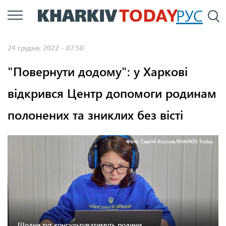
Перейти
РУС
П
до
основного
24 грудня, 2022 - 07:50
вмісту
"Повернути додому": у Харкові
відкрився Центр допомоги родинам
полонених та зниклих без вісті
Фото: Сергій Козлов/KHARKIV Today.
Щодня тут консультуватимуть родини