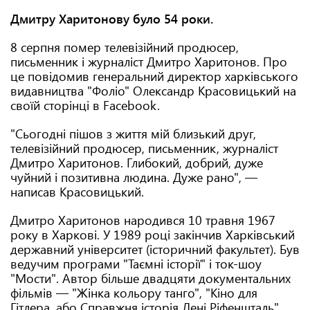
Дмитру Харитонову було 54 роки.
8 серпня помер телевізійний продюсер,
письменник і журналіст Дмитро Харитонов. Про
це повідомив генеральний директор харківського
видавництва "Фоліо" Олександр Красовицький на
своїй сторінці в Fаcebook.
"Сьогодні пішов з життя мій близький друг,
телевізійний продюсер, письменник, журналіст
Дмитро Харитонов. Глибокий, добрий, дуже
чуйний і позитивна людина. Дуже рано", —
написав Красовицький.
Дмитро Харитонов народився 10 травня 1967
року в Харкові. У 1989 році закінчив Харківський
державний університет (історичний факультет). Був
ведучим програми "Таємні історії" і ток-шоу
"Мости". Автор більше двадцяти документальних
фільмів — "Жінка кольору танго", "Кіно для
Гітлера, або Справжня історія Лені Ріфеншталь",