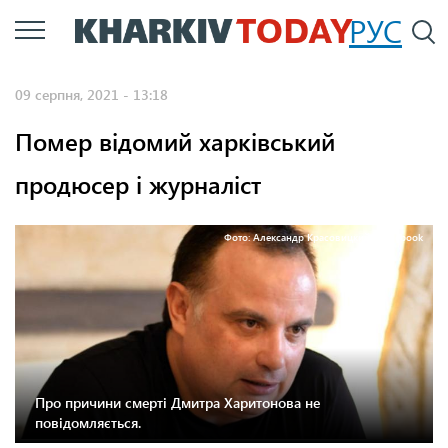
Перейти
РУС
П
до
основного
09 серпня, 2021 - 13:18
вмісту
Помер відомий харківський
продюсер і журналіст
Фото: Александр Красовицкий / Facebook
Про причини смерті Дмитра Харитонова не
повідомляється.