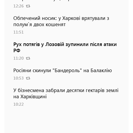
12:26
Обпечений носик: у Харкові врятували з
полум`я двох кошенят
11:51
Рух потягів у Лозовій зупинили після атаки
РФ
11:20
Росіяни скинули "Бандероль" на Балаклію
10:53
У бізнесмена забрали десятки гектарів землі
на Харківщині
10:22