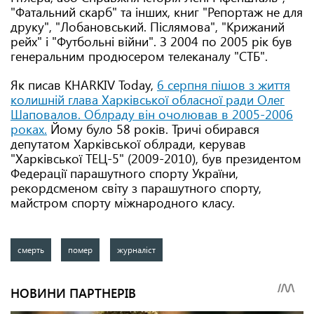
"Фатальний скарб" та інших, книг "Репортаж не для
друку", "Лобановський. Післямова", "Крижаний
рейх" і "Футбольні війни". З 2004 по 2005 рік був
генеральним продюсером телеканалу "СТБ".
Як писав KHARKIV Today,
6 серпня пішов з життя
колишній глава Харківської обласної ради Олег
Шаповалов. Облраду він очолював в 2005-2006
роках.
Йому було 58 років. Тричі обирався
депутатом Харківської облради, керував
"Харківської ТЕЦ-5" (2009-2010), був президентом
Федерації парашутного спорту України,
рекордсменом світу з парашутного спорту,
майстром спорту міжнародного класу.
смерть
помер
журналіст