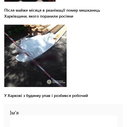
Після майже місяця в реанімації помер мешканець
Харківщини, якого поранили росіяни
У Харкові з будинку упав і розбився робочий
Ім'я