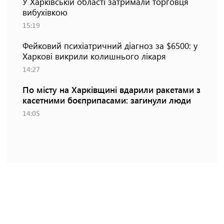
У Харківській області затримали торговця
вибухівкою
15:19
Фейковий психіатричний діагноз за $6500: у
Харкові викрили колишнього лікаря
14:27
По місту на Харківщині вдарили ракетами з
касетними боєприпасами: загинули люди
14:05