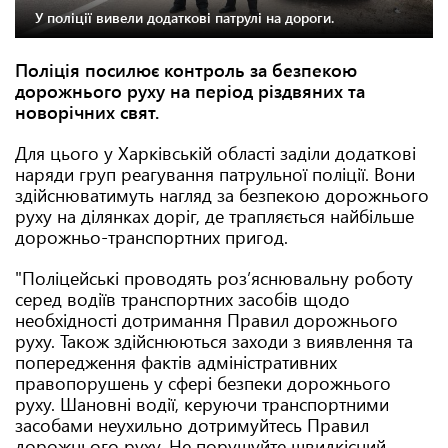
У поліції вивели додаткові патрулі на дороги.
Поліція посилює контроль за безпекою
дорожнього руху на період різдвяних та
новорічних свят.
Для цього у Харківській області заділи додаткові
наряди груп реагування патрульної поліції. Вони
здійснюватимуть нагляд за безпекою дорожнього
руху на ділянках доріг, де трапляється найбільше
дорожньо-транспортних пригод.
"Поліцейські проводять роз’яснювальну роботу
серед водіїв транспортних засобів щодо
необхідності дотримання Правил дорожнього
руху. Також здійснюються заходи з виявлення та
попередження фактів адміністративних
правопорушень у сфері безпеки дорожнього
руху. Шановні водії, керуючи транспортними
засобами неухильно дотримуйтесь Правил
дорожнього руху. Не порушуйте швидкісний