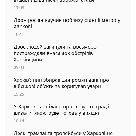
11:08
Дрон росіян влучив поблизу станції метро у
Харкові
10:41
Двоє людей загинули та восьмеро
постраждали внаслідок обстрілів
Харківщини
09:03
Харків’янин збирав для росіян дані про
військові об’єкти та коригував удари
19:25
У Харкові та області прогнозують град і
шквали: якою буде погода у вихідні
18:14
Деякі трамваї та тролейбуси у Харкові не