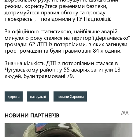
режим, користуйтеся ременями безпеки,
дотримуйтеся правил обгону та проїзду
перехресть", - повідомили у ГУ Нацполіції.
За офіційною статистикою, найбільше аварій
минулого року сталися на території Дергачівської
громади: 62 ДТП із потерпілими, в яких загинули
троє громадян та були травмовані 84 людини.
Значна кількість ДТП з потерпілими сталася в
Чугуївському районі: у 55 аваріях загинули 18
людей, були травмовані 79.
дорога
патрульні
новини Харкова