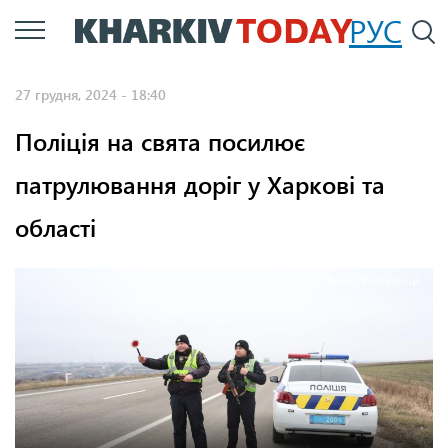
Перейти
РУС
П
до
основного
27 грудня, 2024 - 18:40
вмісту
Поліція на свята посилює
патрулювання доріг у Харкові та
області
Фото: ГУ Нацполіції.