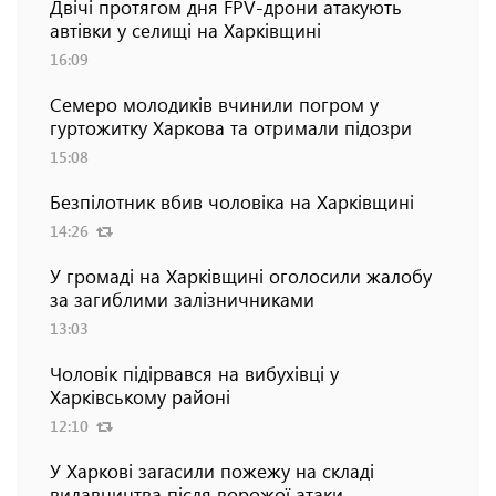
Двічі протягом дня FPV-дрони атакують
автівки у селищі на Харківщині
16:09
Семеро молодиків вчинили погром у
гуртожитку Харкова та отримали підозри
15:08
Безпілотник вбив чоловіка на Харківщині
14:26
У громаді на Харківщині оголосили жалобу
за загиблими залізничниками
13:03
Чоловік підірвався на вибухівці у
Харківському районі
12:10
У Харкові загасили пожежу на складі
видавництва після ворожої атаки