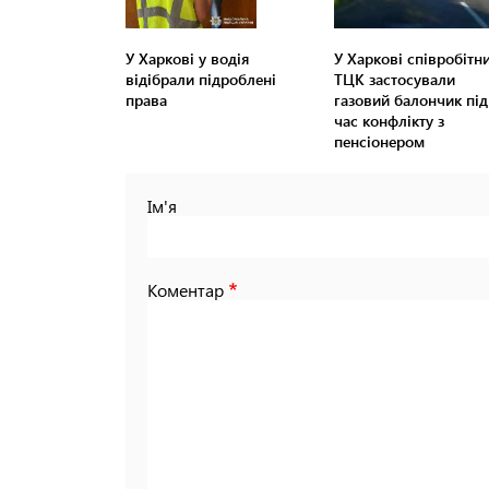
У Харкові у водія
У Харкові співробітн
відібрали підроблені
ТЦК застосували
права
газовий балончик під
час конфлікту з
пенсіонером
Ім'я
Коментар