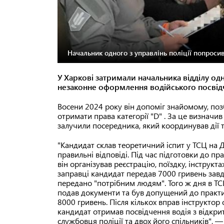
Начальник одного з управлінь поліції попросив
У Харкові затримали начальника відділу одн
незаконне оформлення водійського посвід
Восени 2024 року він допоміг знайомому, позб
отримати права категорії "D" . За це визначив
залучили посередника, який координував дії т
"Кандидат склав теоретичний іспит у ТСЦ на
правильні відповіді. Під час підготовки до 
він організував реєстрацію, поїздку, інструкт
заправці кандидат передав 7000 гривень зав
передано "потрібним людям". Того ж дня в ТС
подав документи та був допущений до практ
8000 гривень. Після кількох вправ інструктор 
кандидат отримав посвідчення водія з відкри
службовця поліції та двох його спільників", 