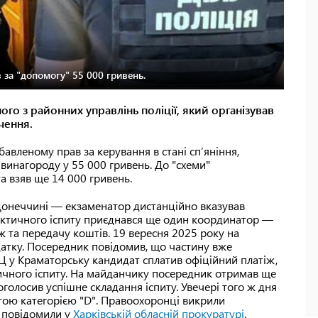
 за "допомогу" 55 000 гривень.
ого з районних управлінь поліції, який організував
чення.
авленому прав за керування в стані сп’яніння,
 винагороду у 55 000 гривень. До "схеми"
а взяв ще 14 000 гривень.
 Донеччині — екзаменатор дистанційно вказував
практичного іспиту приєднався ще один координатор —
аж та передачу коштів. 19 вересня 2025 року на
датку. Посередник повідомив, що частину вже
Ц у Краматорську кандидат сплатив офіційний платіж,
ичного іспиту. На майданчику посередник отримав ще
оголосив успішне складання іспиту. Увечері того ж дня
тою категорією "D". Правоохоронці викрили
— повідомили у
Харківській обласній прокуратурі
.