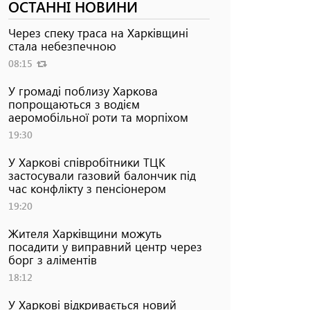
ОСТАННІ НОВИНИ
Через спеку траса на Харківщині
стала небезпечною
08:15
У громаді поблизу Харкова
попрощаються з водієм
аеромобільної роти та морпіхом
19:30
У Харкові співробітники ТЦК
застосували газовий балончик під
час конфлікту з пенсіонером
19:20
Жителя Харківщини можуть
посадити у виправний центр через
борг з аліментів
18:12
У Харкові відкривається новий