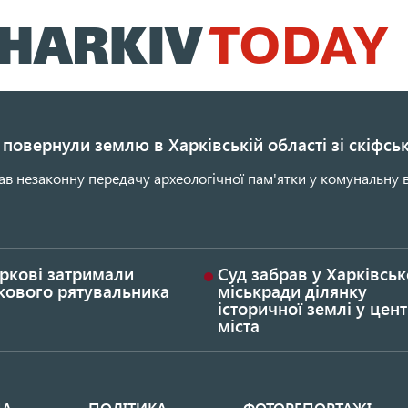
Перейти
до
основного
вмісту
повернули землю в Харківській області зі скіфс
ав незаконну передачу археологічної пам'ятки у комунальну в
ркові затримали
Суд забрав у Харківськ
кового рятувальника
міськради ділянку
історичної землі у цент
міста