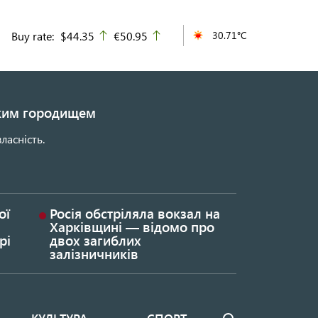
Buy rate:
$44.35
€50.95
30.71°C
up
up
ьким городищем
ласність.
ої
Росія обстріляла вокзал на
Харківщині — відомо про
рі
двох загиблих
залізничників