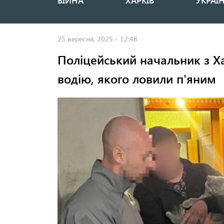
ВІЙНА
ХАРКІВ
УКРАЇ
Основная
навигация
25 вересня, 2025 - 12:48
Поліцейський начальник з Х
водію, якого ловили п'яним