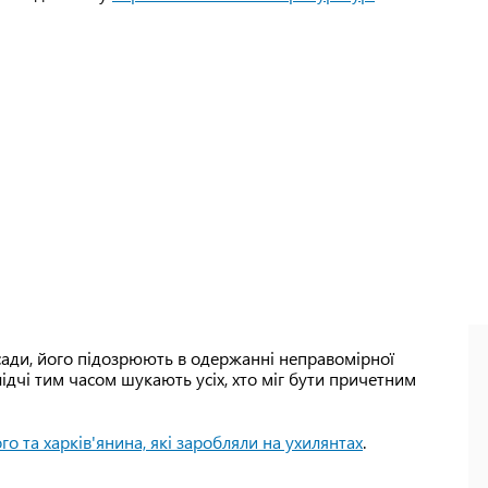
сади, його підозрюють в одержанні неправомірної
. Слідчі тим часом шукають усіх, хто міг бути причетним
го та харків'янина, які заробляли на ухилянтах
.