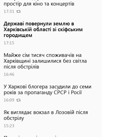
простір для кіно та концертів
17:31
Державі повернули землю в
Харківській області зі скіфським
городищем
17:15
Майже сім тисяч споживачів на
Харківщині залишилися без світла
після обстрілів
16:46
У Харкові блогера засудили до семи
років за пропаганду СРСР і Росії
16:09
Як виглядає вокзал в Лозовій після
обстрілу
15:23