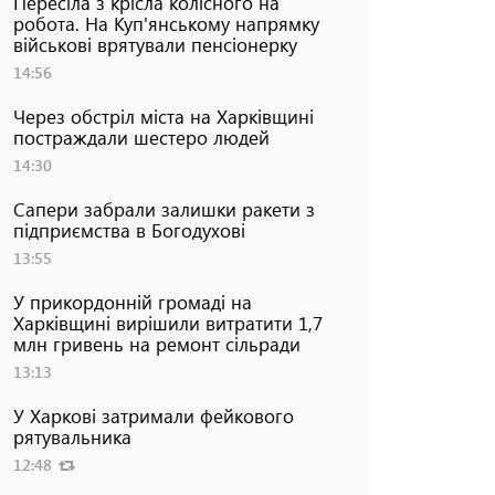
Пересіла з крісла колісного на
робота. На Куп'янському напрямку
військові врятували пенсіонерку
14:56
Через обстріл міста на Харківщині
постраждали шестеро людей
14:30
Сапери забрали залишки ракети з
підприємства в Богодухові
13:55
У прикордонній громаді на
Харківщині вирішили витратити 1,7
млн гривень на ремонт сільради
13:13
У Харкові затримали фейкового
рятувальника
12:48