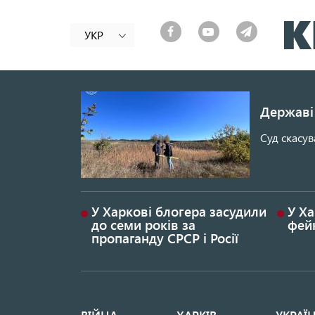
УКР
Державі 
Суд скасув
У Харкові блогера засудили
У Ха
до семи років за
фей
пропаганду СРСР і Росії