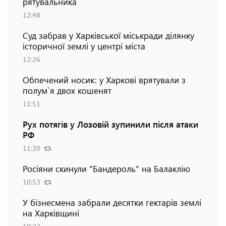
рятувальника
12:48
Суд забрав у Харківської міськради ділянку
історичної землі у центрі міста
12:26
Обпечений носик: у Харкові врятували з
полум`я двох кошенят
11:51
Рух потягів у Лозовій зупинили після атаки
РФ
11:20
Росіяни скинули "Бандероль" на Балаклію
10:53
У бізнесмена забрали десятки гектарів землі
на Харківщині