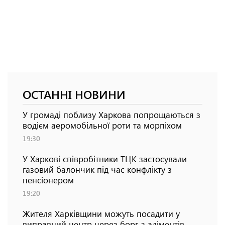
ОСТАННІ НОВИНИ
У громаді поблизу Харкова попрощаються з
водієм аеромобільної роти та морпіхом
19:30
У Харкові співробітники ТЦК застосували
газовий балончик під час конфлікту з
пенсіонером
19:20
Жителя Харківщини можуть посадити у
виправний центр через борг з аліментів