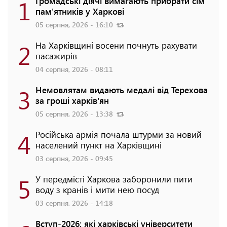
1
Громадські діячі вимагають прибрати сім
пам'ятників у Харкові
05 серпня, 2026 - 16:10
2
На Харківщині восени почнуть рахувати
пасажирів
04 серпня, 2026 - 08:11
3
Немовлятам видають медалі від Терехова
за гроші харків'ян
05 серпня, 2026 - 13:38
4
Російська армія почала штурми за новий
населений пункт на Харківщині
03 серпня, 2026 - 09:45
5
У передмісті Харкова заборонили пити
воду з кранів і мити нею посуд
03 серпня, 2026 - 14:18
Вступ-2026: які харківські університети