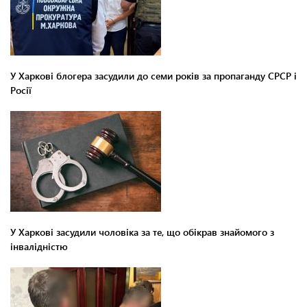
У Харкові блогера засудили до семи років за пропаганду СРСР і
Росії
У Харкові засудили чоловіка за те, що обікрав знайомого з
інвалідністю