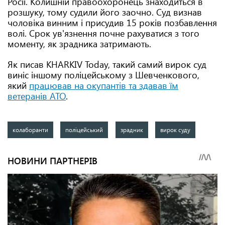
Росії. Колишній правоохоронець знаходиться в
розшуку, тому судили його заочно. Суд визнав
чоловіка винним і присудив 15 років позбавлення
волі. Срок ув'язнення почне рахуватися з того
моменту, як зрадника затримають.
Як писав KHARKIV Today, такий самий вирок суд
виніс іншому поліцейському з Шевченкового,
який
працював на окупантів та здавав їм
ветеранів АТО
.
колаборанти
поліцейський
зрадник
вирок суду