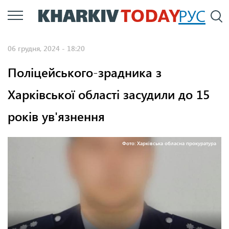
Перейти
РУС
П
до
основного
06 грудня, 2024 - 18:20
вмісту
Поліцейського-зрадника з
Харківської області засудили до 15
років ув'язнення
Фото: Харківська обласна прокуратура