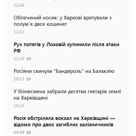
12:26
Обпечений носик: у Харкові врятували з
полум`я двох кошенят
11:51
Рух потягів у Лозовій зупинили після атаки
РФ
11:20
Росіяни скинули "Бандероль" на Балаклію
10:53
У бізнесмена забрали десятки гектарів землі
на Харківщині
10:22
Росія обстріляла вокзал на Харківщині —
відомо про двох загиблих залізничників
09:44