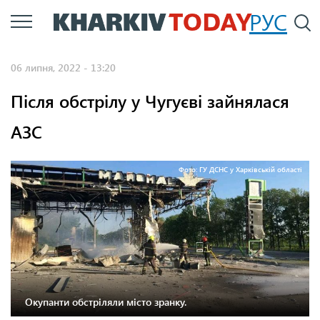
Перейти
РУС
П
до
основного
06 липня, 2022 - 13:20
вмісту
Після обстрілу у Чугуєві зайнялася
АЗС
Фото: ГУ ДСНС у Харківській області
Окупанти обстріляли місто зранку.