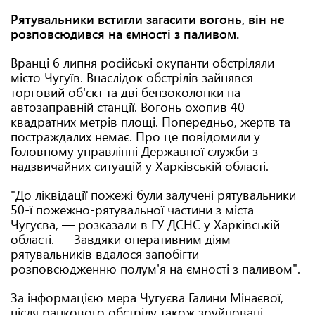
Рятувальники встигли загасити вогонь, він не
розповсюдився на ємності з паливом.
Вранці 6 липня російські окупанти обстріляли
місто Чугуїв. Внаслідок обстрілів зайнявся
торговий об'єкт та дві бензоколонки на
автозаправній станції. Вогонь охопив 40
квадратних метрів площі. Попередньо, жертв та
постраждалих немає. Про це повідомили у
Головному управлінні Державної служби з
надзвичайних ситуацій у Харківській області.
"До ліквідації пожежі були залучені рятувальники
50-ї пожежно-рятувальної частини з міста
Чугуєва, — розказали в ГУ ДСНС у Харківській
області. — Завдяки оперативним діям
рятувальників вдалося запобігти
розповсюдженню полум'я на ємності з паливом".
За інформацією мера Чугуєва Галини Мінаєвої,
після ранкового обстрілу також зруйновані