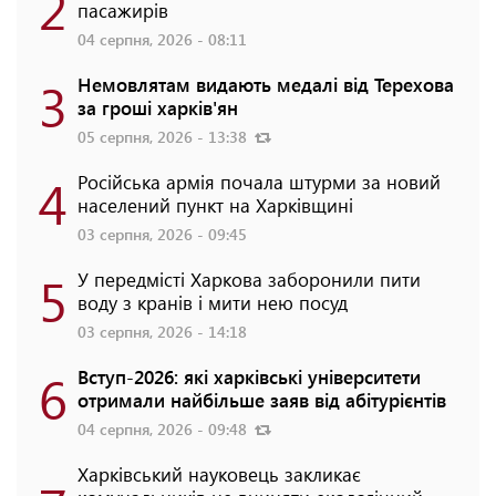
2
пасажирів
04 серпня, 2026 - 08:11
3
Немовлятам видають медалі від Терехова
за гроші харків'ян
05 серпня, 2026 - 13:38
4
Російська армія почала штурми за новий
населений пункт на Харківщині
03 серпня, 2026 - 09:45
5
У передмісті Харкова заборонили пити
воду з кранів і мити нею посуд
03 серпня, 2026 - 14:18
6
Вступ-2026: які харківські університети
отримали найбільше заяв від абітурієнтів
04 серпня, 2026 - 09:48
Харківський науковець закликає