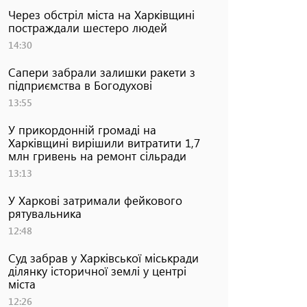
Через обстріл міста на Харківщині
постраждали шестеро людей
14:30
Сапери забрали залишки ракети з
підприємства в Богодухові
13:55
У прикордонній громаді на
Харківщині вирішили витратити 1,7
млн гривень на ремонт сільради
13:13
У Харкові затримали фейкового
рятувальника
12:48
Суд забрав у Харківської міськради
ділянку історичної землі у центрі
міста
12:26