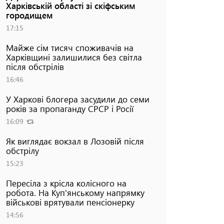
Харківській області зі скіфським
городищем
17:15
Майже сім тисяч споживачів на
Харківщині залишилися без світла
після обстрілів
16:46
У Харкові блогера засудили до семи
років за пропаганду СРСР і Росії
16:09
Як виглядає вокзал в Лозовій після
обстрілу
15:23
Пересіла з крісла колісного на
робота. На Куп'янському напрямку
військові врятували пенсіонерку
14:56