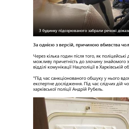
З будинку підозрюваного забрали речові доказ
За однією з версій, причиною вбивства чоло
Через кілька годин після того, як поліцейські
можливу причетність до злочину знайомого за
відділі комунікації Нацполіції в Харківській об
"Під час санкціонованого обшуку у нього вдом
експертне дослідження. Під час слідчих дій ч
харківської поліції Андрій Рубель.