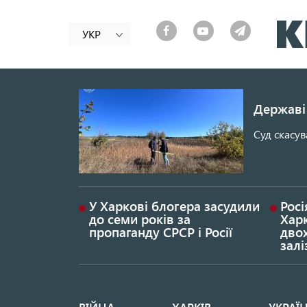
УКР
Державі 
Суд скасув
У Харкові блогера засудили
Росі
до семи років за
Хар
пропаганду СРСР і Росії
дво
залі