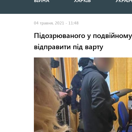
ВІЙНА
ХАРКІВ
УКРАЇ
Основная
навигация
04 травня, 2021 - 11:48
Підозрюваного у подвійному 
відправити під варту