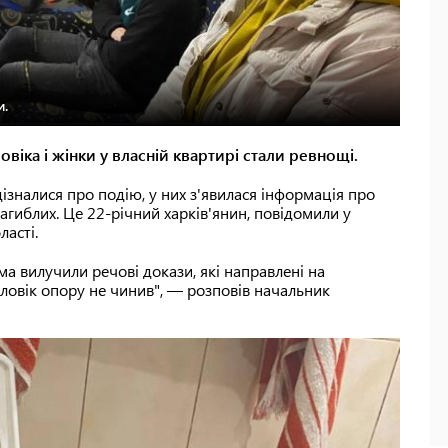
и.
віка і жінки у власній квартирі стали ревнощі.
 дізналися про подію, у них з'явилася інформація про
гиблих. Це 22-річний харків'янин, повідомили у
ласті.
а вилучили речові докази, які направлені на
оловік опору не чинив", — розповів начальник