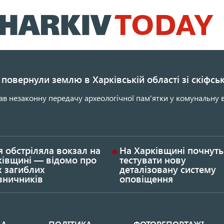
Перейти
до
основного
вмісту
повернули землю в Харківській області зі скіфс
ав незаконну передачу археологічної пам'ятки у комунальну в
я обстріляла вокзал на
На Харківщині почнуть
ківщині — відомо про
тестувати нову
х загиблих
деталізовану систему
зничників
оповіщення