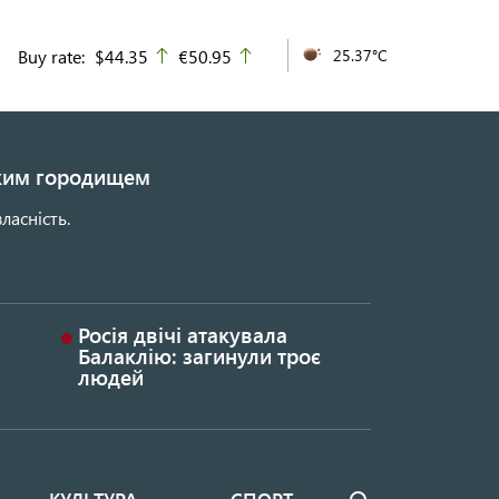
Buy rate:
$44.35
€50.95
25.37°C
up
up
ьким городищем
ласність.
Росія двічі атакувала
Балаклію: загинули троє
людей