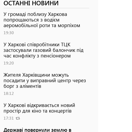
ОСТАННІ НОВИНИ
У громаді поблизу Харкова
попрощаються з водієм
аеромобільної роти та морпіхом
19:30
У Харкові співробітники ТЦК
застосували газовий балончик під
час конфлікту з пенсіонером
19:20
Жителя Харківщини можуть
посадити у виправний центр через
борг з аліментів
18:12
У Харкові відкривається новий
простір для кіно та концертів
17:31
Державі повернули землю в