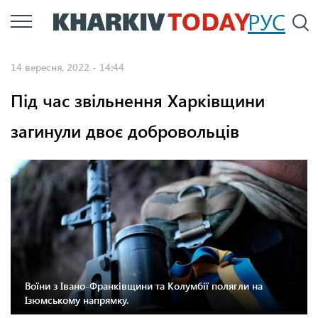
Перейти
РУС
П
до
основного
14 вересня, 2022 - 14:44
вмісту
Під час звільнення Харківщини
загинули двоє добровольців
Воїни з Івано-Франківщини та Колумбії полягли на
Ізюмському напрямку.