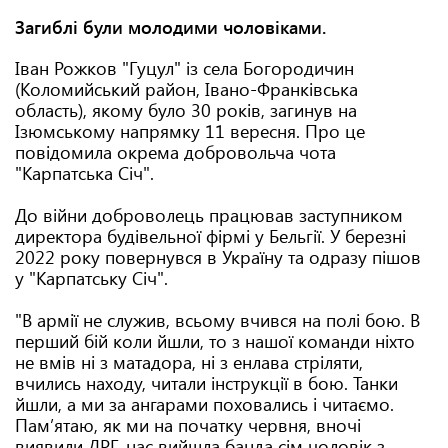
Загиблі були молодими чоловіками.
Іван Рожков "Гуцул" із села Богородичин
(Коломийський район, Івано-Франківська
область), якому було 30 років, загинув на
Ізюмському напрямку 11 вересня. Про це
повідомила окрема добровольча чота
"Карпатська Січ".
До війни доброволець працював заступником
директора будівельної фірмі у Бельгії. У березні
2022 року повернувся в Україну та одразу пішов
у "Карпатську Січ".
"В армії не служив, всьому вчився на полі бою. В
перший бій коли йшли, то з нашої команди ніхто
не вмів ні з матадора, ні з енлава стріляти,
вчились находу, читали інструкції в бою. Танки
йшли, а ми за ангарами поховались і читаємо.
Пам’ятаю, як ми на початку червня, вночі
виявили ДРГ, нас вийшла банда сім чоловік з