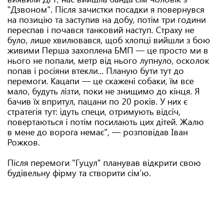
"Дзвоном". Після зачистки посадки я повернувся
на позицію та заступив на добу, потім три години
переспав і почався танковий наступ. Страху не
було, лише хвилювався, щоб хлопці вийшли з бою
живими Перша захоплена БМП — це просто ми в
нього не попали, метр від нього лупнуло, осколок
попав і росіяни втекли... Планую бути тут до
перемоги. Кацапи — це скажені собаки, їм все
мало, будуть лізти, поки не знищимо до кінця. Я
бачив їх впритул, пацани по 20 років. У них є
стратегія тут: ідуть специ, отримують відсіч,
повертаються і потім посилають цих дітей. Жалю
в мене до ворога немає", — розповідав Іван
Рожков.
Після перемоги "Гуцул" планував відкрити свою
будівельну фірму та створити сім’ю.