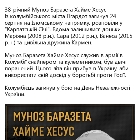
38-річний Муноз Баразета Хайме Хесус
із колумбійського міста Гігардот загинув 24
серпня на Ізюмському напрямку, розповіли у
"Карпатській Січі". Вдома залишилися доньки
Маріяна (2008 р.н.), Сара (2012 р.н.), Ванеса (2015
р.н.) та цивільна дружина Кармен.
Муноз Баразета Хайме Хесус служив в армії в
Колумбії снайпером та кулеметником, був двічі
поранений. Цього літа він прибув в Україну, аби
використати свій досвід у боротьбі проти Росії.
Колумбієць загинув у бою на День Незалежності
України.