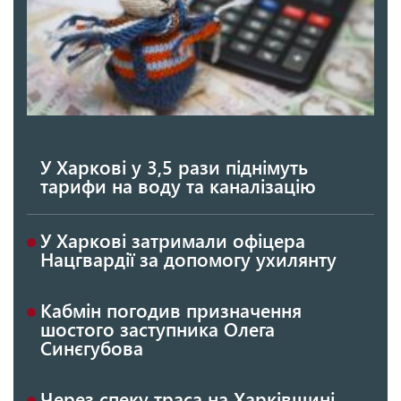
У Харкові у 3,5 рази піднімуть
тарифи на воду та каналізацію
У Харкові затримали офіцера
Нацгвардії за допомогу ухилянту
Кабмін погодив призначення
шостого заступника Олега
Синєгубова
Через спеку траса на Харківщині