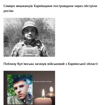
Семеро мешканців Харківщини постраждали через обстріли
росіян
Поблизу Куп'янська загинув військовий з Харківської області