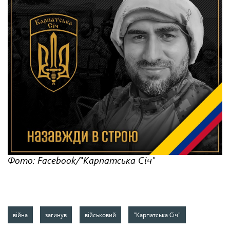
Фото: Facebook/"Карпатська Січ"
війна
загинув
військовий
"Карпатська Січ"