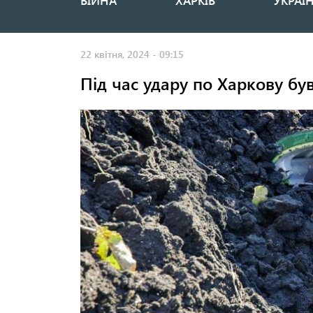
ВІЙНА
ХАРКІВ
УКРАЇ
Основная
навигация
22 квітня, 2024 - 09:15
Під час удару по Харкову бу