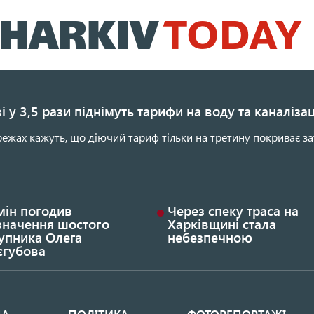
Перейти
до
основного
вмісту
і у 3,5 рази піднімуть тарифи на воду та каналіза
ежах кажуть, що діючий тариф тільки на третину покриває за
мін погодив
Через спеку траса на
значення шостого
Харківщині стала
упника Олега
небезпечною
єгубова