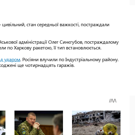
цивільний, стан середньої важкості, постраждали
ійськової адміністрації Олег Синєгубов, постраждалому
ли по Харкову ракетою, її тип встановлюється.
ід ударом
. Росіяни влучили по Індустріальному району.
коджені ще чотирнадцять гаражів.