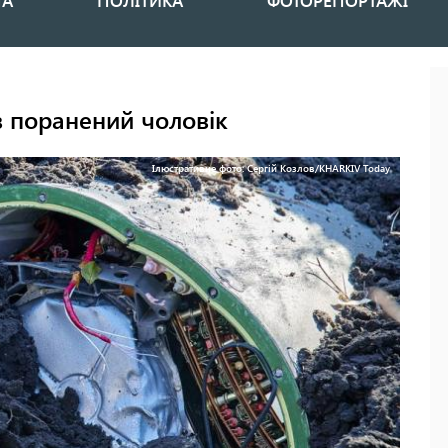
НА
ПОЛІТИКА
ФОТОРЕПОРТАЖІ
в поранений чоловік
Ілюстративне фото: Сергій Козлов/KHARKIV Today