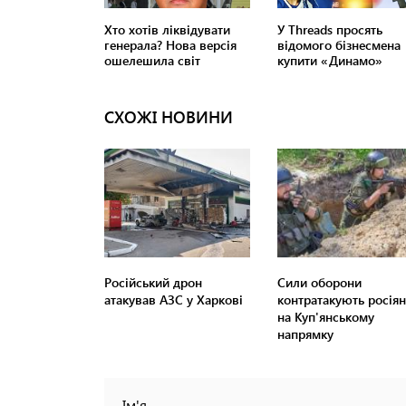
СХОЖІ НОВИНИ
Російський дрон
Сили оборони
атакував АЗС у Харкові
контратакують росіян
на Куп'янському
напрямку
Ім'я