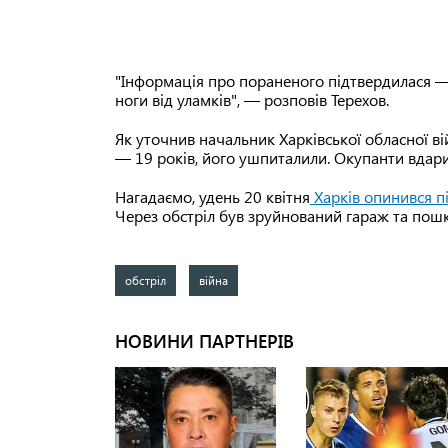
"Інформація про пораненого підтвердилася — 
ноги від уламків", — розповів Терехов.
Як уточнив начальник Харківської обласної в
— 19 років, його ушпиталили. Окупанти вдари
Нагадаємо, удень 20 квітня
Харків опинився п
Через обстріл був зруйнований гараж та пош
обстріл
війна