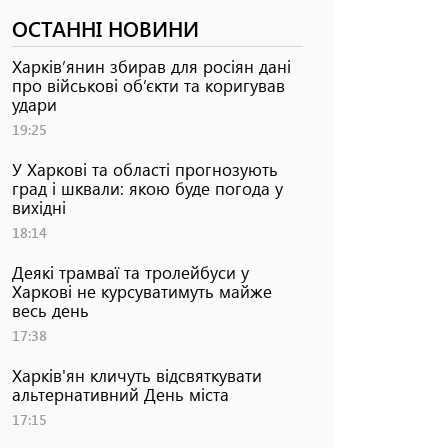
ОСТАННІ НОВИНИ
Харків’янин збирав для росіян дані
про військові об’єкти та коригував
удари
19:25
У Харкові та області прогнозують
град і шквали: якою буде погода у
вихідні
18:14
Деякі трамваї та тролейбуси у
Харкові не курсуватимуть майже
весь день
17:38
Харків'ян кличуть відсвяткувати
альтернативний День міста
17:15