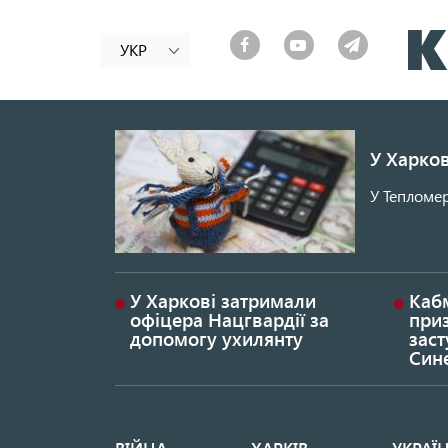
УКР
У Харков
У Тепломер
У Харкові затримали
Каб
офіцера Нацгвардії за
при
допомогу ухилянту
заст
Син