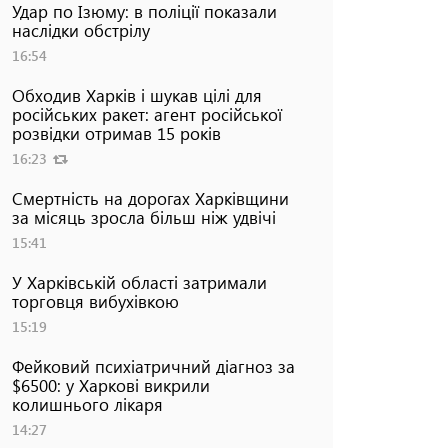
Удар по Ізюму: в поліції показали
наслідки обстрілу
16:54
Обходив Харків і шукав цілі для
російських ракет: агент російської
розвідки отримав 15 років
16:23
Смертність на дорогах Харківщини
за місяць зросла більш ніж удвічі
15:41
У Харківській області затримали
торговця вибухівкою
15:19
Фейковий психіатричний діагноз за
$6500: у Харкові викрили
колишнього лікаря
14:27