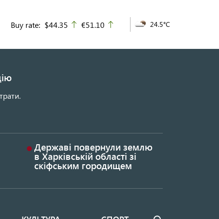
Buy rate:
$44.35
€51.10
24.5°C
up
up
цію
трати.
Державі повернули землю
в Харківській області зі
скіфським городищем