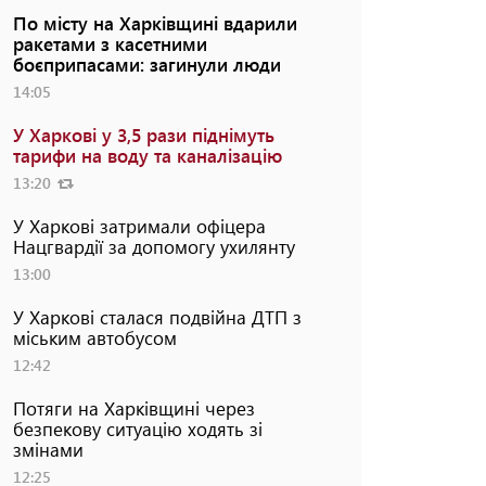
По місту на Харківщині вдарили
ракетами з касетними
боєприпасами: загинули люди
14:05
У Харкові у 3,5 рази піднімуть
тарифи на воду та каналізацію
13:20
У Харкові затримали офіцера
Нацгвардії за допомогу ухилянту
13:00
У Харкові сталася подвійна ДТП з
міським автобусом
12:42
Потяги на Харківщині через
безпекову ситуацію ходять зі
змінами
12:25