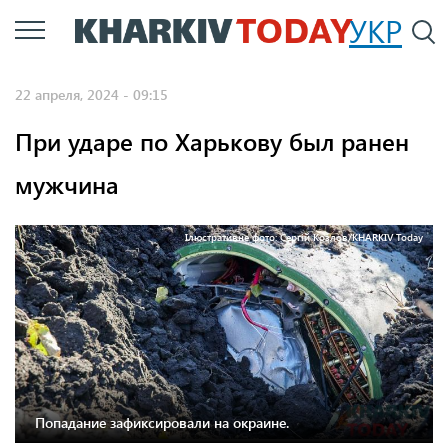
Перейти
УКР
По
к
основному
22 апреля, 2024 - 09:15
содержанию
При ударе по Харькову был ранен
мужчина
Ілюстративне фото: Сергій Козлов/KHARKIV Today
Попадание зафиксировали на окраине.