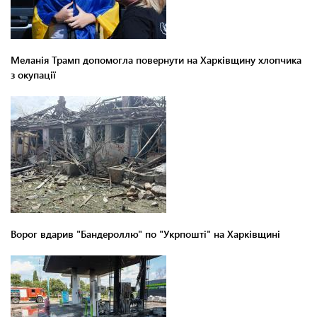
Меланія Трамп допомогла повернути на Харківщину хлопчика
з окупації
Ворог вдарив "Бандероллю" по "Укрпошті" на Харківщині