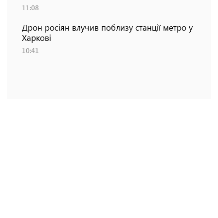
11:08
Дрон росіян влучив поблизу станції метро у
Харкові
10:41