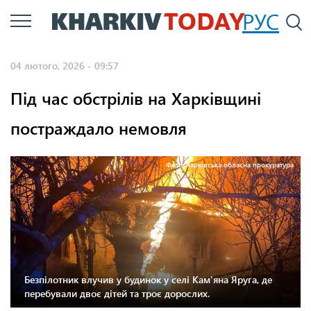
Перейти
РУС
П
до
основного
04 лютого, 2026 - 09:57
вмісту
Під час обстрілів на Харківщині
постраждало немовля
Фото: Харківська обласна прокуратура
Безпілотник влучив у будинок у селі Кам'яна Яруга, де
перебували двоє дітей та троє дорослих.