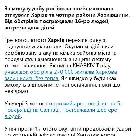
За минулу добу російська армія масовано
атакувала Харків та чотири райони Харківщини.
Від обстрілів постраждали 16-ро людей,
зокрема двоє дітей.
Третього лютого
Харків
пережив одну з
підступних атак ворога. Окупанти здійснили
комбіновану атаку на кілька районів міста та
передмістя, намагаючись знищити систему
теплопостачання. Як писав KHARKIV Today,
унаслідок обстрілів 270 000 жителів Харкова
залишились без тепла.
Як швидко у будинках
зможуть відновити теплопостачання, поки що
невідомо.
Увечері 3 лютого
ворожий дрон поцілив по 5-
поверхівці на Салтівці, постраждали шестеро
людей
.
У ніч проти 4 лютого окупанти продовжили удари
по критичній інфраструктурі Харкова: ворог