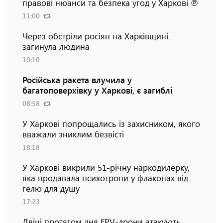
правові нюанси та безпека угод у Харкові ℗
11:00
Через обстріли росіян на Харківщині
загинула людина
10:10
Російська ракета влучила у
багатоповерхівку у Харкові, є загиблі
08:58
У Харкові попрощались із захисником, якого
вважали зниклим безвісті
18:18
У Харкові викрили 51-річну наркодилерку,
яка продавала психотропи у флаконах від
гелю для душу
17:23
Двічі протягом дня FPV-дрони атакують