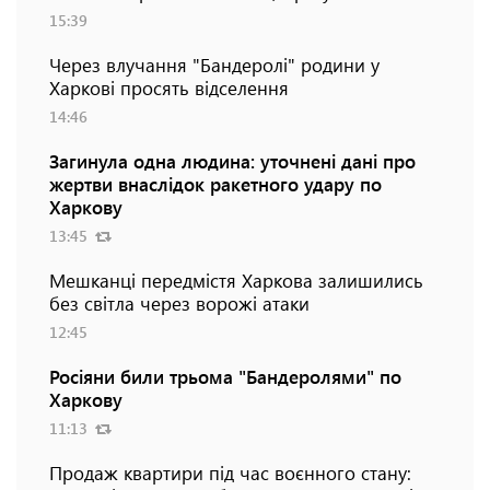
15:39
Через влучання "Бандеролі" родини у
Харкові просять відселення
14:46
Загинула одна людина: уточнені дані про
жертви внаслідок ракетного удару по
Харкову
13:45
Мешканці передмістя Харкова залишились
без світла через ворожі атаки
12:45
Росіяни били трьома "Бандеролями" по
Харкову
11:13
Продаж квартири під час воєнного стану: