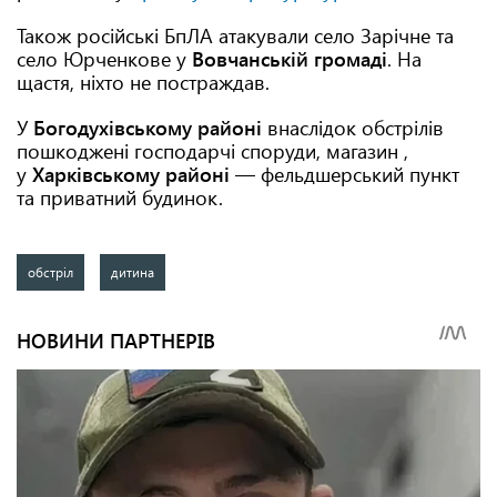
Також російські БпЛА атакували село Зарічне та
село Юрченкове у
Вовчанській громаді
. На
щастя, ніхто не постраждав.
У
Богодухівському районі
внаслідок обстрілів
пошкоджені господарчі споруди, магазин ,
у
Харківському районі
— фельдшерський пункт
та приватний будинок.
обстріл
дитина