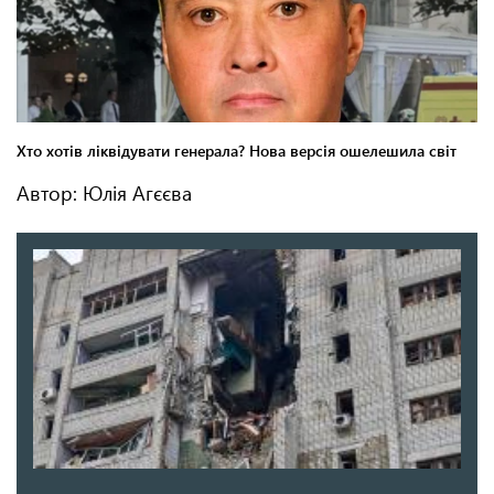
Автор: Юлія Агєєва