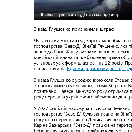
Зінаїда Глущенко у суді визнала провину.
Зінаїді Глущенко призначили штраф.
Чугуївський міський суд Харківської області 
господарства "Зевс-Д" Зінаїді Глущенко, яка п
зерно до Росії. Жінку визнали винною і призн
конфіскації майна та позбавлення права обійм
установах усіх форм власності на 12 років. П
посиланням на
Єдиний державний реєстр суд
Зінаїда Глущенко є уродженкою села Стецьків
75 років, живе із чоловіком, якому 80 років.
позитивно. Навесні минулого року отримала 
року передала українським військовим два тр
У 2022 році, під час окупації селища Великий
господарство "Зевс-Д" було записано на Зінаїд
року його переписали на Дениса Глущенка. З
Каріна Зажарська. "Зевс-Д" працює на терито
бобових культур, насіння олійних культур та 