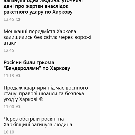
дані про жертви внаслідок
ракетного удару по Харкову
13:45
Мешканці передмістя Харкова
залишились без світла через ворожі
атаки
12:45
Росіяни били трьома
"Бандеролями" по Харкову
11:13
Продаж квартири під час воєнного
стану: правові нюанси та безпека
угод у Харкові ℗
11:00
Через обстріли росіян на
Харківщині загинула людина
10:10