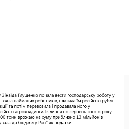
у Зінаїда Глущенко почала вести господарську роботу у
взяла найманих робітників, платила їм російські рублі.
ції та потім перевозила і продавала його у
сійські агрохолдинги. Із липня по серпень того ж року
000 тонн врожаю на суму приблизно 13 мільйонів
вала до бюджету Росії як податки.