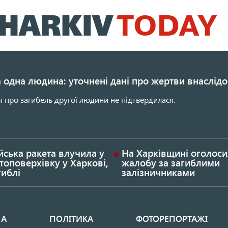
Перейти
до
основного
вмісту
 одна людина: уточнені дані про жертви внаслідо
 про загибель другої людини не підтвердилася.
йська ракета влучила у
На Харківщині оголос
топоверхівку у Харкові,
жалобу за загиблими
гиблі
залізничниками
НА
ПОЛІТИКА
ФОТОРЕПОРТАЖІ