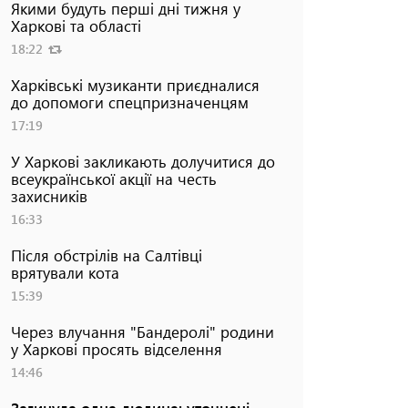
Якими будуть перші дні тижня у
Харкові та області
18:22
Харківські музиканти приєдналися
до допомоги спецпризначенцям
17:19
У Харкові закликають долучитися до
всеукраїнської акції на честь
захисників
16:33
Після обстрілів на Салтівці
врятували кота
15:39
Через влучання "Бандеролі" родини
у Харкові просять відселення
14:46
Загинула одна людина: уточнені