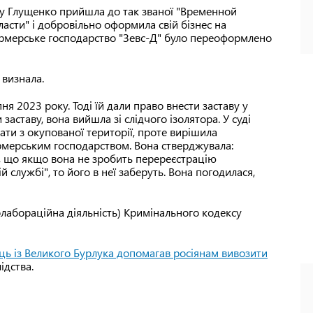
ку Глущенко прийшла до так званої "Временной
сти" і добровільно оформила свій бізнес на
Фермерське господарство "Зевс-Д" було переоформлено
 визнала.
ня 2023 року. Тоді їй дали право внести заставу у
 заставу, вона вийшла зі слідчого ізолятора. У суді
ати з окупованої території, проте вирішила
ермерським господарством. Вона стверджувала:
и, що якщо вона не зробить перереєстрацію
 службі", то його в неї заберуть. Вона погодилася,
олабораційна діяльність) Кримінального кодексу
ць із Великого Бурлука допомагав росіянам вивозити
ідства.