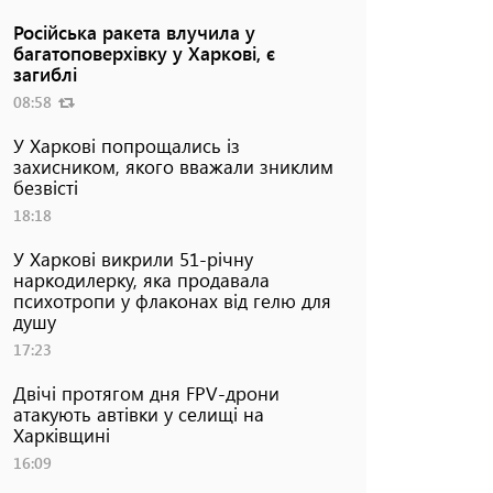
Російська ракета влучила у
багатоповерхівку у Харкові, є
загиблі
08:58
У Харкові попрощались із
захисником, якого вважали зниклим
безвісті
18:18
У Харкові викрили 51-річну
наркодилерку, яка продавала
психотропи у флаконах від гелю для
душу
17:23
Двічі протягом дня FPV-дрони
атакують автівки у селищі на
Харківщині
16:09