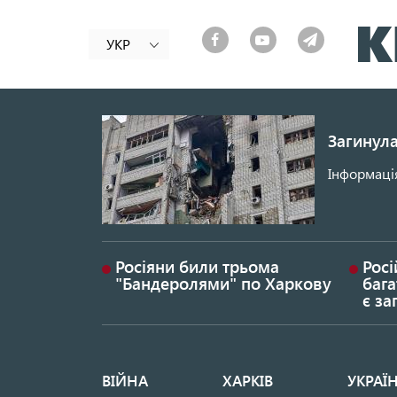
УКР
Загинула
Інформація
Росіяни били трьома
Росі
"Бандеролями" по Харкову
бага
є за
ВІЙНА
ХАРКІВ
УКРАЇ
Основная