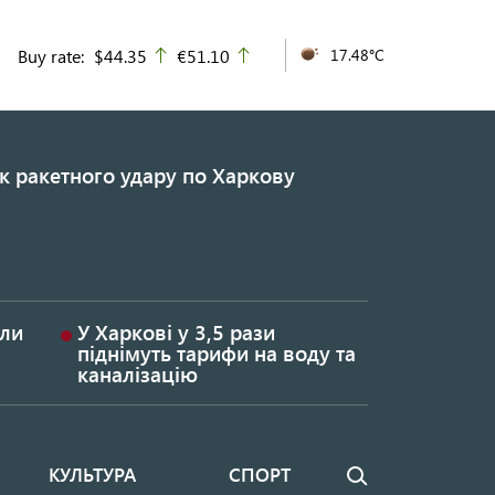
Buy rate:
$44.35
€51.10
17.48°C
up
up
к ракетного удару по Харкову
или
У Харкові у 3,5 рази
піднімуть тарифи на воду та
каналізацію
КУЛЬТУРА
СПОРТ
Пошук