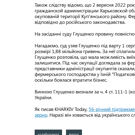
Також слідству відомо, що 2 вересня 2022 ро
гражданской администрации Харьковской обла
окупованій території Куп'янського району. 
відповідно до російського законодавства.
На засіданні суду Глущенко провину повністю
Нагадаємо, суд узяв Глущенко під варту 1 серп
розмірі 1,88 мільйона гривень. За неї сплатили
Глущенко розповіла, що мала можливість виїх
залишитися. Під час окупації доглядала за ф
представники адміністрації окупантів сказал
фермерського господарства у їхній "Податковій
оскільки боялася втратити бізнес.
Винною Глущенко визнали за ч. 4 ст. 111-1 (к
України.
Як писав KHARKIV Today,
56-річний підприєме
зерно
. Наразі він ховається від українського сл
колаборанти
вирок