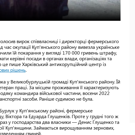
оголосив вирок співвласниці і директорці фермерського
ід час окупації Куп'янського району вивезла українське
ачили їй покарання у вигляді 170 000 гривень штрафу,
ати керівні посади в органах влади, організаціях та
ро це пише Харківський антикорупційний центр із
ових рішень
.
ка у Великобурлуцькій громаді Куп'янського району. Їй
 Ветеран праці. За місцем проживання її характеризують
подяку командира військової частини, восени 2022
анспортні засоби. Раніше судимою не була.
 Бурлук у Куп'янському районі, фермерське
у, Віктора та Едуарда Глущенків. Проте у грудні того ж
араз у господарства два власники — Денис Глущенко та
рії Куп'янщини. Займається вирощуванням зернових,
розведенням свиней.