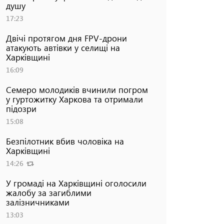
душу
17:23
Двічі протягом дня FPV-дрони
атакують автівки у селищі на
Харківщині
16:09
Семеро молодиків вчинили погром
у гуртожитку Харкова та отримали
підозри
15:08
Безпілотник вбив чоловіка на
Харківщині
14:26
У громаді на Харківщині оголосили
жалобу за загиблими
залізничниками
13:03