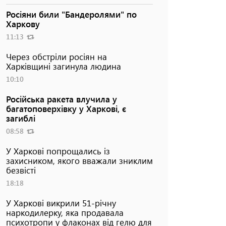
Росіяни били "Бандеролями" по
Харкову
11:13
Через обстріли росіян на
Харківщині загинула людина
10:10
Російська ракета влучила у
багатоповерхівку у Харкові, є
загиблі
08:58
У Харкові попрощались із
захисником, якого вважали зниклим
безвісті
18:18
У Харкові викрили 51-річну
наркодилерку, яка продавала
психотропи у флаконах від гелю для