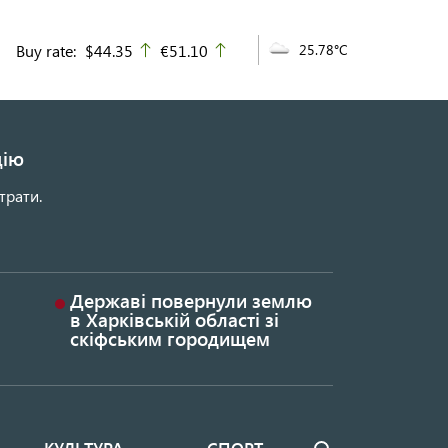
Buy rate:
$44.35
€51.10
25.78°C
up
up
цію
трати.
Державі повернули землю
в Харківській області зі
скіфським городищем