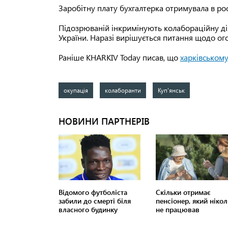
Заробітну плату бухгалтерка отримувала в рос
Підозрюваній інкримінують колабораційну діял
України. Наразі вирішується питання щодо ог
Раніше KHARKIV Today писав, що
харківському
окупація
колаборанти
Куп'янськ