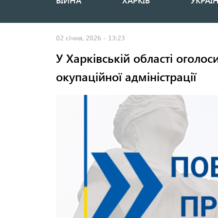
ВІЙНА
ХАРКІВ
УКРАЇ
Основная
навигация
02 січня, 2026 - 13:23
У Харківській області оголос
окупаційної адміністрації