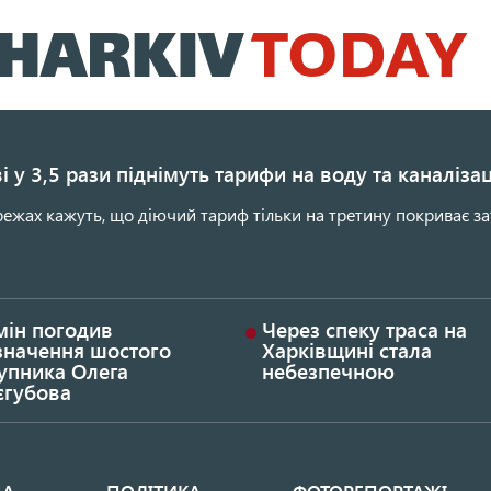
Перейти
до
основного
вмісту
і у 3,5 рази піднімуть тарифи на воду та каналіза
ежах кажуть, що діючий тариф тільки на третину покриває за
мін погодив
Через спеку траса на
значення шостого
Харківщині стала
упника Олега
небезпечною
єгубова