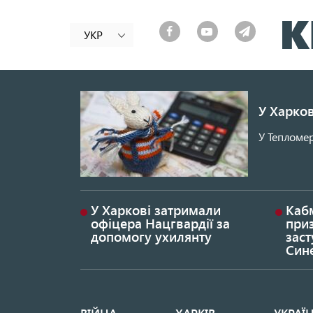
УКР
У Харков
У Тепломер
У Харкові затримали
Каб
офіцера Нацгвардії за
при
допомогу ухилянту
заст
Син