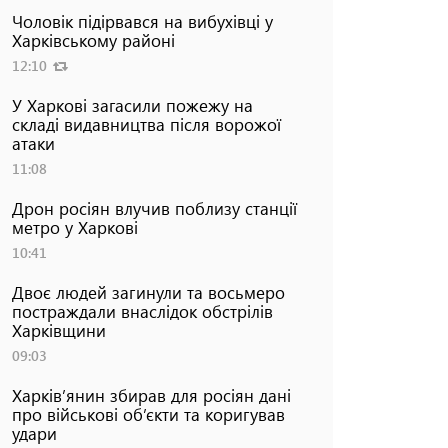
Чоловік підірвався на вибухівці у
Харківському районі
12:10
У Харкові загасили пожежу на
складі видавництва після ворожої
атаки
11:08
Дрон росіян влучив поблизу станції
метро у Харкові
10:41
Двоє людей загинули та восьмеро
постраждали внаслідок обстрілів
Харківщини
09:03
Харків’янин збирав для росіян дані
про військові об’єкти та коригував
удари