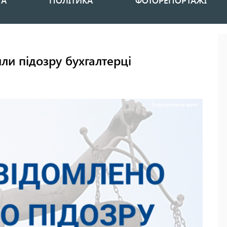
НА
ПОЛІТИКА
ФОТОРЕПОРТАЖІ
или підозру бухгалтерці
Ілюстративне фото