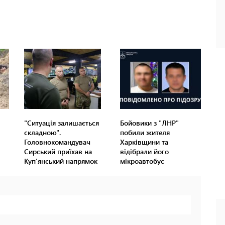
"Ситуація залишається
Бойовики з "ЛНР"
складною".
побили жителя
Головнокомандувач
Харківщини та
Сирський приїхав на
відібрали його
Куп'янський напрямок
мікроавтобус