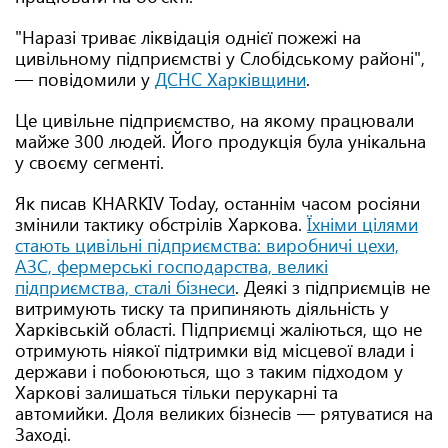
"Наразі триває ліквідація однієї пожежі на
цивільному підприємстві у Слобідському районі",
— повідомили у
ДСНС Харківщини
.
Це цивільне підприємство, на якому працювали
майже 300 людей. Його продукція була унікальна
у своєму сегменті.
Як писав KHARKIV Today, останнім часом росіяни
змінили тактику обстрілів Харкова.
Їхніми цілями
стають цивільні підприємства: виробничі цехи,
АЗС, фермерські господарства, великі
підприємства, сталі бізнеси
. Деякі з підприємців не
витримують тиску та припиняють діяльність у
Харківській області. Підприємці жаліються, що не
отримують ніякої підтримки від місцевої влади і
держави і побоюються, що з таким підходом у
Харкові залишаться тільки перукарні та
автомийки. Доля великих бізнесів — рятуватися на
Заході.