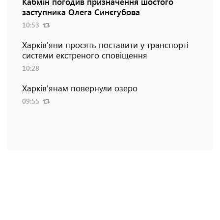
Кабмін погодив призначення шостого
заступника Олега Синєгубова
10:53
Харків'яни просять поставити у транспорті
системи екстреного сповіщення
10:28
Харків'янам повернули озеро
09:55