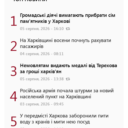
1
Громадські діячі вимагають прибрати сім
пам'ятників у Харкові
05 серпня, 2026 - 16:10
2
На Харківщині восени почнуть рахувати
пасажирів
04 серпня, 2026 - 08:11
3
Немовлятам видають медалі від Терехова
за гроші харків'ян
05 серпня, 2026 - 13:38
4
Російська армія почала штурми за новий
населений пункт на Харківщині
03 серпня, 2026 - 09:45
5
У передмісті Харкова заборонили пити
воду з кранів і мити нею посуд