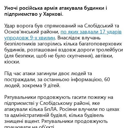
Уночі російська армія атакувала будинки і
підприємство у Харкові.
Удар ворога був спрямований на Слобідський та
Основ'янський райони,
по яких завдали 17 ударів
упродовж 9-х хвилин
. Внаслідок влучань
безпілотників загорілись кілька багатоповерхових
будинків, розташовані вздовж дороги тролейбуси
(для безпеки, щоб не було скупчення), автівки,
кіоски.
Під час атаки загинули двоє людей та
постраждали, за останньою інформацією, 60
людей, зокрема 9 дітей.
Рятувальники продовжують гасити пожежу на
підприємстві у Слобідському районі, яке
атакували кілька БпЛА. Росіяни влучили по цехах
та адміністративній будівлі, кілька будівель
знищені вщент. Рятувальники продовжують
працювати на об'єкті.