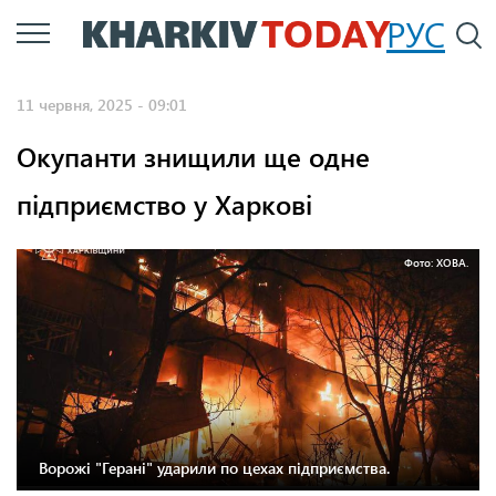
Перейти
РУС
П
до
основного
11 червня, 2025 - 09:01
вмісту
Окупанти знищили ще одне
підприємство у Харкові
Фото: ХОВА.
Ворожі "Герані" ударили по цехах підприємства.