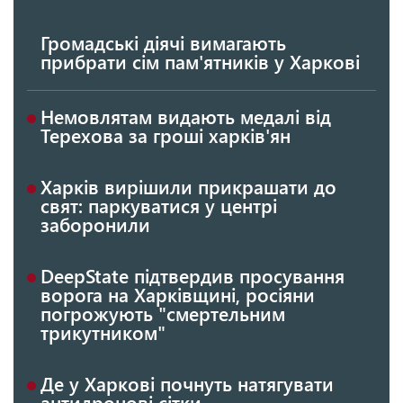
Громадські діячі вимагають
прибрати сім пам'ятників у Харкові
Немовлятам видають медалі від
Терехова за гроші харків'ян
Харків вирішили прикрашати до
свят: паркуватися у центрі
заборонили
DeepState підтвердив просування
ворога на Харківщині, росіяни
погрожують "смертельним
трикутником"
Де у Харкові почнуть натягувати
антидронові сітки