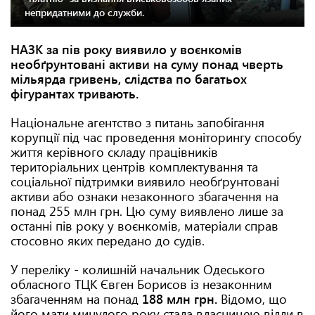
непридатними до служби.
НАЗК за пів року виявило у воєнкомів
необґрунтовані активи на суму понад чверть
мільярда гривень, слідства по багатьох
фігурантах тривають.
Національне агентство з питань запобігання
корупції під час проведення моніторингу способу
життя керівного складу працівників
територіальних центрів комплектування та
соціальної підтримки виявило необґрунтовані
активи або ознаки незаконного збагачення на
понад 255 млн грн. Цю суму виявлено лише за
останні пів року у воєнкомів, матеріали справ
стосовно яких передано до судів.
У переліку - колишній начальник Одеського
обласного ТЦК Євген Борисов із незаконним
збагаченням на понад
188 млн грн.
Відомо, що
його мати минулого року стала власницею вілли в