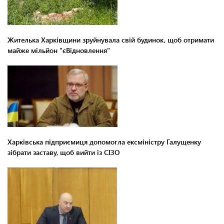
Жителька Харківщини зруйнувала свій будинок, щоб отримати
майже мільйон "єВідновлення"
Харківська підприємиця допомогла ексміністру Галущенку
зібрати заставу, щоб вийти із СІЗО