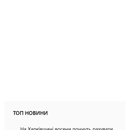
ТОП НОВИНИ
На Харківщині восени почнуть рахувати