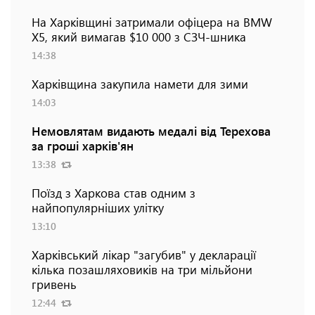
На Харківщині затримали офіцера на BMW
Х5, який вимагав $10 000 з СЗЧ-шника
14:38
Харківщина закупила намети для зими
14:03
Немовлятам видають медалі від Терехова
за гроші харків'ян
13:38
Поїзд з Харкова став одним з
найпопулярніших улітку
13:10
Харківський лікар "загубив" у декларації
кілька позашляховиків на три мільйони
гривень
12:44