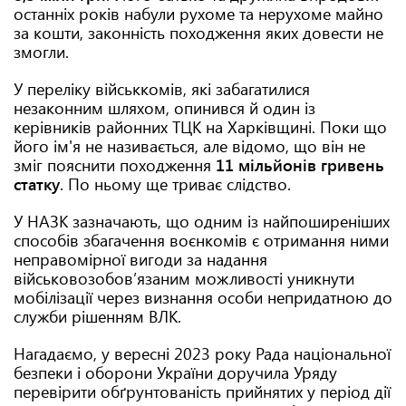
останніх років набули рухоме та нерухоме майно
за кошти, законність походження яких довести не
змогли.
У переліку військкомів, які забагатилися
незаконним шляхом, опинився й один із
керівників районних ТЦК на Харківщині. Поки що
його ім'я не називається, але відомо, що він не
зміг пояснити походження
11 мільйонів гривень
статку
. По ньому ще триває слідство.
У НАЗК зазначають, що одним із найпоширеніших
способів збагачення воєнкомів є отримання ними
неправомірної вигоди за надання
військовозобов’язаним можливості уникнути
мобілізації через визнання особи непридатною до
служби рішенням ВЛК.
Нагадаємо, у вересні 2023 року Рада національної
безпеки і оборони України доручила Уряду
перевірити обґрунтованість прийнятих у період дії