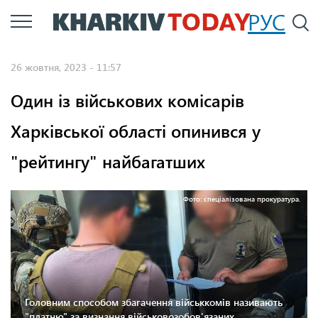
Перейти
РУС
П
до
основного
26 жовтня, 2023 - 11:57
вмісту
Один із військових комісарів
Харківської області опинився у
"рейтингу" найбагатших
Фото: спеціалізована прокуратура.
Головним способом збагачення військкомів називають
"платню" за визнання військовозобов'язаних