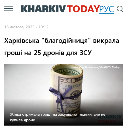
Перейти
РУС
П
до
основного
13 лютого, 2025 - 13:12
вмісту
Харківська "благодійниця" викрала
гроші на 25 дронів для ЗСУ
Фото: Сергій Козлов/KHARKIV Today.
Жінка отримала гроші на закупівлю техніки, але не
купила дрони.