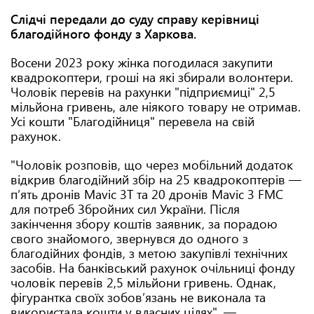
Слідчі передали до суду справу керівниці
благодійного фонду з Харкова.
Восени 2023 року жінка погодилася закупити
квадрокоптери, гроші на які збирали волонтери.
Чоловік перевів на рахунки "підприємиці" 2,5
мільйона гривень, але ніякого товару не отримав.
Усі кошти "Благодійниця" перевела на свій
рахунок.
"Чоловік розповів, що через мобільний додаток
відкрив благодійний збір на 25 квадрокоптерів —
п’ять дронів Mavic 3T та 20 дронів Mavic 3 FMC
для потреб Збройних сил України. Після
закінчення збору коштів заявник, за порадою
свого знайомого, звернувся до одного з
благодійних фондів, з метою закупівлі технічних
засобів. На банківський рахунок очільниці фонду
чоловік перевів 2,5 мільйони гривень. Однак,
фігурантка своїх зобов’язань не виконала та
використала кошти у власних цілях", —