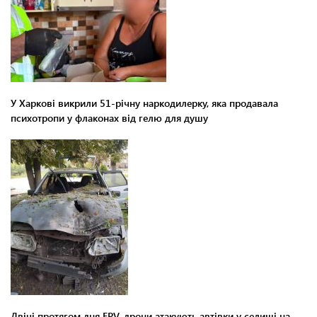
У Харкові викрили 51-річну наркодилерку, яка продавала
психотропи у флаконах від гелю для душу
Двічі протягом дня FPV-дрони атакують автівки у селищі на