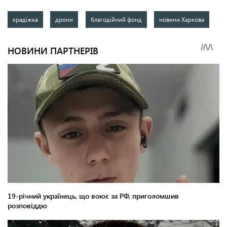
крадіжка
дрони
благодійний фонд
новини Харкова