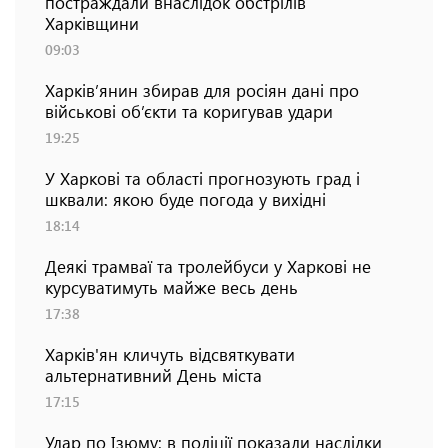
постраждали внаслідок обстрілів
Харківщини
09:03
Харків’янин збирав для росіян дані про
військові об’єкти та коригував удари
19:25
У Харкові та області прогнозують град і
шквали: якою буде погода у вихідні
18:14
Деякі трамваї та тролейбуси у Харкові не
курсуватимуть майже весь день
17:38
Харків'ян кличуть відсвяткувати
альтернативний День міста
17:15
Удар по Ізюму: в поліції показали наслідки