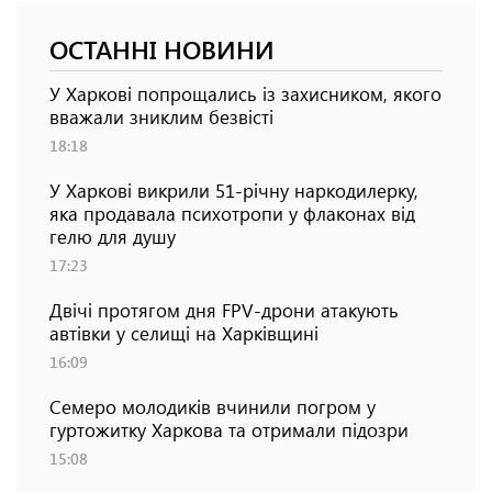
ОСТАННІ НОВИНИ
У Харкові попрощались із захисником, якого
вважали зниклим безвісті
18:18
У Харкові викрили 51-річну наркодилерку,
яка продавала психотропи у флаконах від
гелю для душу
17:23
Двічі протягом дня FPV-дрони атакують
автівки у селищі на Харківщині
16:09
Семеро молодиків вчинили погром у
гуртожитку Харкова та отримали підозри
15:08